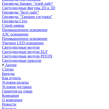
Гирлянды Занавес "плей-лайт"
Светодиодные фигуры 2D и 3D
Гирлянды "Белт-лайт"
Гирлянды "Тающие сосульки"
Гирлянды Сеть
Строб-лампы
Промышленное освещение
АЗС освещение
Промышленное освещение
Уличное LED освещение
Светодиодные модули
Светодиодные модули ELF
Светодиодные модули PITON
Светодиодные пиксели
Акции
Статьи
Бренды
Как купить
Условия оплаты
Условия доставки
Гарантия на товар
Компания
О компании
Новости
Команда