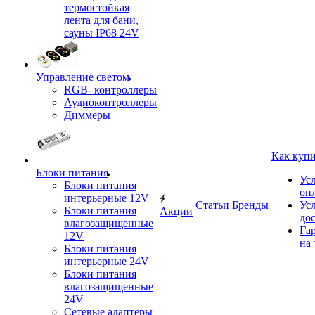
термостойкая
лента для бани,
сауны IP68 24V
Управление светом
RGB- контроллеры
Аудиоконтроллеры
Диммеры
Как куп
Блоки питания
Ус
Блоки питания
оп
интерьерные 12V
Статьи
Бренды
Ус
Блоки питания
Акции
до
влагозащищенные
Га
12V
на 
Блоки питания
интерьерные 24V
Блоки питания
влагозащищенные
24V
Сетевые адаптеры