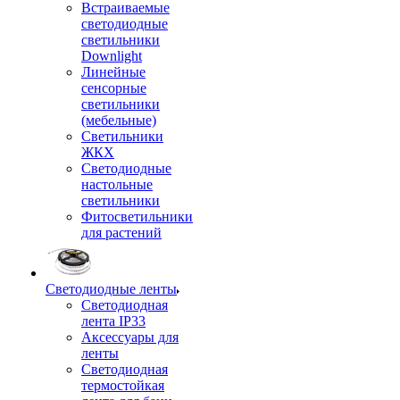
Встраиваемые
светодиодные
светильники
Downlight
Линейные
сенсорные
светильники
(мебельные)
Светильники
ЖКХ
Светодиодные
настольные
светильники
Фитосветильники
для растений
Светодиодные ленты
Светодиодная
лента IP33
Аксессуары для
ленты
Светодиодная
термостойкая