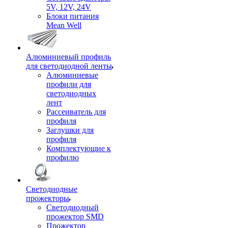
5V, 12V, 24V
Блоки питания
Mean Well
Алюминиевый профиль
для светодиодной ленты
Алюминиевые
профили для
светодиодных
лент
Рассеиватель для
профиля
Заглушки для
профиля
Комплектующие к
профилю
Светодиодные
прожекторы
Светодиодный
прожектор SMD
Прожектор