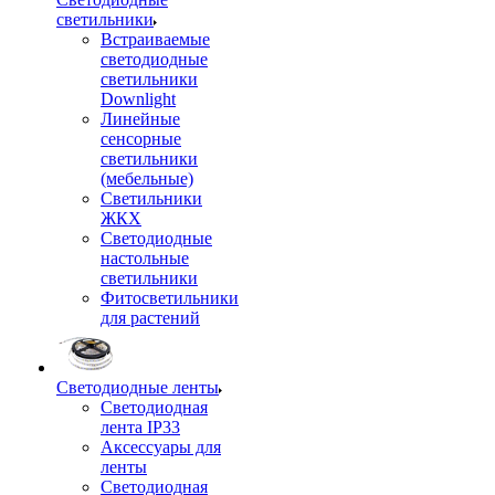
светильники
Встраиваемые
светодиодные
светильники
Downlight
Линейные
сенсорные
светильники
(мебельные)
Светильники
ЖКХ
Светодиодные
настольные
светильники
Фитосветильники
для растений
Светодиодные ленты
Светодиодная
лента IP33
Аксессуары для
ленты
Светодиодная