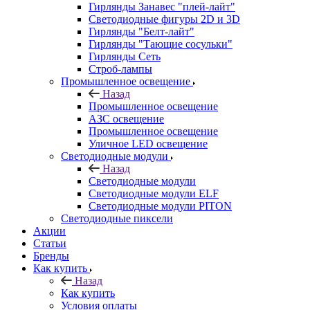
Гирлянды Занавес "плей-лайт"
Светодиодные фигуры 2D и 3D
Гирлянды "Белт-лайт"
Гирлянды "Тающие сосульки"
Гирлянды Сеть
Строб-лампы
Промышленное освещение
Назад
Промышленное освещение
АЗС освещение
Промышленное освещение
Уличное LED освещение
Светодиодные модули
Назад
Светодиодные модули
Светодиодные модули ELF
Светодиодные модули PITON
Светодиодные пиксели
Акции
Статьи
Бренды
Как купить
Назад
Как купить
Условия оплаты