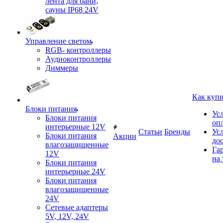
лента для бани,
сауны IP68 24V
Управление светом
RGB- контроллеры
Аудиоконтроллеры
Диммеры
Как куп
Блоки питания
Ус
Блоки питания
оп
интерьерные 12V
Статьи
Бренды
Ус
Блоки питания
Акции
до
влагозащищенные
Га
12V
на 
Блоки питания
интерьерные 24V
Блоки питания
влагозащищенные
24V
Сетевые адаптеры
5V, 12V, 24V