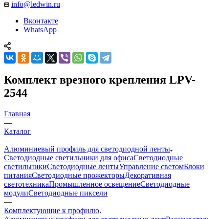
info@ledwin.ru
Вконтакте
WhatsApp
Комплект врезного крепления LPV-
2544
Главная
—
Каталог
—
Алюминиевый профиль для светодиодной ленты
Светодиодные светильники для офиса
Светодиодные
светильники
Светодиодные ленты
Управление светом
Блоки
питания
Светодиодные прожекторы
Декоративная
светотехника
Промышленное освещение
Светодиодные
модули
Светодиодные пиксели
—
Комплектующие к профилю