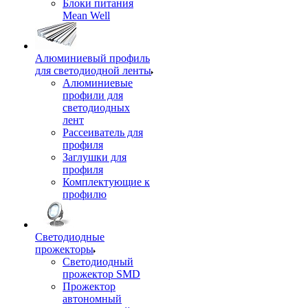
Блоки питания
Mean Well
Алюминиевый профиль
для светодиодной ленты
Алюминиевые
профили для
светодиодных
лент
Рассеиватель для
профиля
Заглушки для
профиля
Комплектующие к
профилю
Светодиодные
прожекторы
Светодиодный
прожектор SMD
Прожектор
автономный