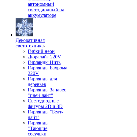
автономный
светодиодный на
аккумуляторе
Декоративная
светотехника
Гибкий неон
Дюралайт 220V
Гирлянды Нить
Гирлянды Бахрома
220V
Гирлянды для
деревьев
Гирлянды Занавес
"плей-лайт"
Светодиодные
фигуры 2D и 3D
Гирлянды "Белт-
лайт"
Гирлянды
"Тающие
сосульки"