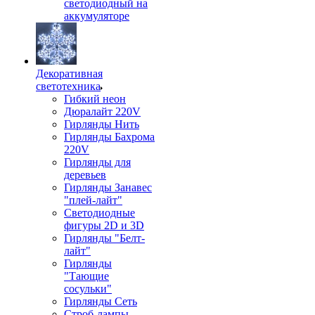
светодиодный на
аккумуляторе
Декоративная
светотехника
Гибкий неон
Дюралайт 220V
Гирлянды Нить
Гирлянды Бахрома
220V
Гирлянды для
деревьев
Гирлянды Занавес
"плей-лайт"
Светодиодные
фигуры 2D и 3D
Гирлянды "Белт-
лайт"
Гирлянды
"Тающие
сосульки"
Гирлянды Сеть
Строб-лампы