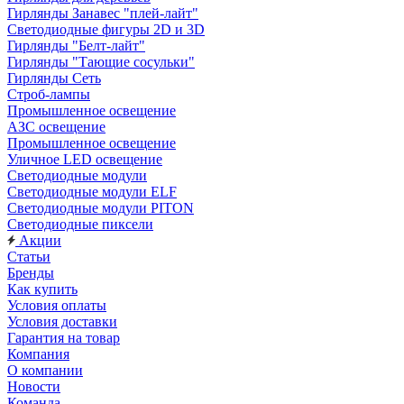
Гирлянды Занавес "плей-лайт"
Светодиодные фигуры 2D и 3D
Гирлянды "Белт-лайт"
Гирлянды "Тающие сосульки"
Гирлянды Сеть
Строб-лампы
Промышленное освещение
АЗС освещение
Промышленное освещение
Уличное LED освещение
Светодиодные модули
Светодиодные модули ELF
Светодиодные модули PITON
Светодиодные пиксели
Акции
Статьи
Бренды
Как купить
Условия оплаты
Условия доставки
Гарантия на товар
Компания
О компании
Новости
Команда