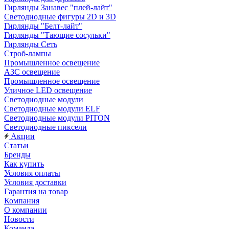
Гирлянды Занавес "плей-лайт"
Светодиодные фигуры 2D и 3D
Гирлянды "Белт-лайт"
Гирлянды "Тающие сосульки"
Гирлянды Сеть
Строб-лампы
Промышленное освещение
АЗС освещение
Промышленное освещение
Уличное LED освещение
Светодиодные модули
Светодиодные модули ELF
Светодиодные модули PITON
Светодиодные пиксели
Акции
Статьи
Бренды
Как купить
Условия оплаты
Условия доставки
Гарантия на товар
Компания
О компании
Новости
Команда