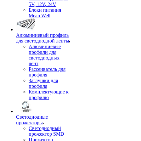
5V, 12V, 24V
Блоки питания
Mean Well
Алюминиевый профиль
для светодиодной ленты
Алюминиевые
профили для
светодиодных
лент
Рассеиватель для
профиля
Заглушки для
профиля
Комплектующие к
профилю
Светодиодные
прожекторы
Светодиодный
прожектор SMD
Прожектор