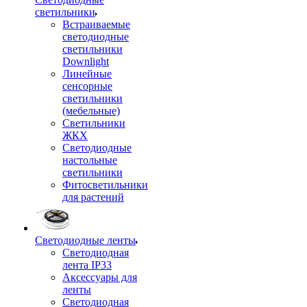
светильники
Встраиваемые
светодиодные
светильники
Downlight
Линейные
сенсорные
светильники
(мебельные)
Светильники
ЖКХ
Светодиодные
настольные
светильники
Фитосветильники
для растений
Светодиодные ленты
Светодиодная
лента IP33
Аксессуары для
ленты
Светодиодная