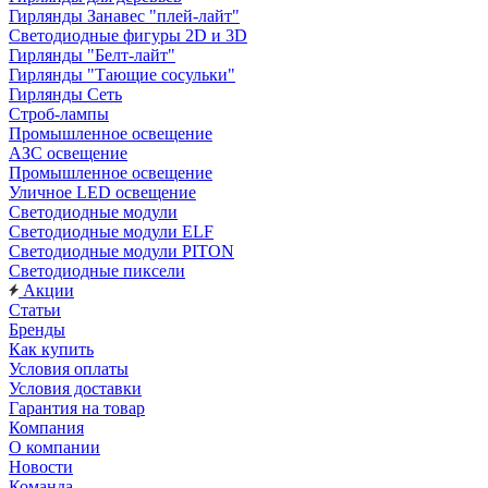
Гирлянды Занавес "плей-лайт"
Светодиодные фигуры 2D и 3D
Гирлянды "Белт-лайт"
Гирлянды "Тающие сосульки"
Гирлянды Сеть
Строб-лампы
Промышленное освещение
АЗС освещение
Промышленное освещение
Уличное LED освещение
Светодиодные модули
Светодиодные модули ELF
Светодиодные модули PITON
Светодиодные пиксели
Акции
Статьи
Бренды
Как купить
Условия оплаты
Условия доставки
Гарантия на товар
Компания
О компании
Новости
Команда