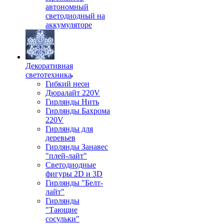
автономный
светодиодный на
аккумуляторе
Декоративная
светотехника
Гибкий неон
Дюралайт 220V
Гирлянды Нить
Гирлянды Бахрома
220V
Гирлянды для
деревьев
Гирлянды Занавес
"плей-лайт"
Светодиодные
фигуры 2D и 3D
Гирлянды "Белт-
лайт"
Гирлянды
"Тающие
сосульки"