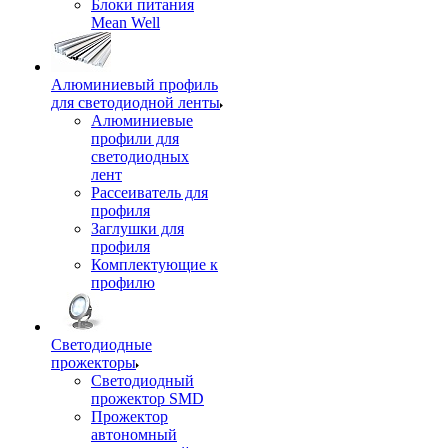
Блоки питания
Mean Well
Алюминиевый профиль
для светодиодной ленты
Алюминиевые
профили для
светодиодных
лент
Рассеиватель для
профиля
Заглушки для
профиля
Комплектующие к
профилю
Светодиодные
прожекторы
Светодиодный
прожектор SMD
Прожектор
автономный