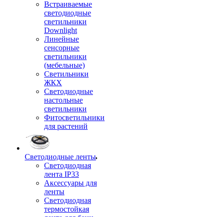
Встраиваемые
светодиодные
светильники
Downlight
Линейные
сенсорные
светильники
(мебельные)
Светильники
ЖКХ
Светодиодные
настольные
светильники
Фитосветильники
для растений
Светодиодные ленты
Светодиодная
лента IP33
Аксессуары для
ленты
Светодиодная
термостойкая