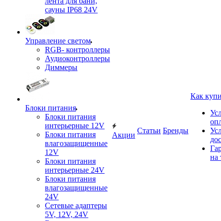
лента для бани,
сауны IP68 24V
Управление светом
RGB- контроллеры
Аудиоконтроллеры
Диммеры
Как куп
Блоки питания
Ус
Блоки питания
оп
интерьерные 12V
Статьи
Бренды
Ус
Блоки питания
Акции
до
влагозащищенные
Га
12V
на 
Блоки питания
интерьерные 24V
Блоки питания
влагозащищенные
24V
Сетевые адаптеры
5V, 12V, 24V