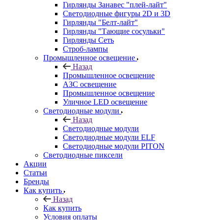
Гирлянды Занавес "плей-лайт"
Светодиодные фигуры 2D и 3D
Гирлянды "Белт-лайт"
Гирлянды "Тающие сосульки"
Гирлянды Сеть
Строб-лампы
Промышленное освещение
Назад
Промышленное освещение
АЗС освещение
Промышленное освещение
Уличное LED освещение
Светодиодные модули
Назад
Светодиодные модули
Светодиодные модули ELF
Светодиодные модули PITON
Светодиодные пиксели
Акции
Статьи
Бренды
Как купить
Назад
Как купить
Условия оплаты