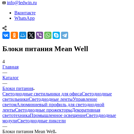
info@ledwin.ru
Вконтакте
WhatsApp
Блоки питания Mean Well
4
Главная
—
Каталог
—
Блоки питания
Светодиодные светильники для офиса
Светодиодные
светильники
Светодиодные ленты
Управление
светом
Алюминиевый профиль для светодиодной
ленты
Светодиодные прожекторы
Декоративная
светотехника
Промышленное освещение
Светодиодные
модули
Светодиодные пиксели
—
Блоки питания Mean Well