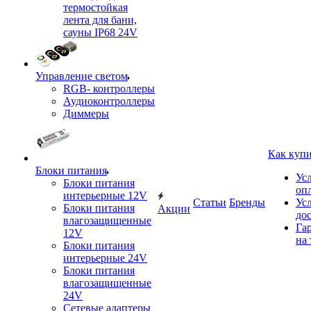
термостойкая
лента для бани,
сауны IP68 24V
Управление светом
RGB- контроллеры
Аудиоконтроллеры
Диммеры
Как куп
Блоки питания
Ус
Блоки питания
оп
интерьерные 12V
Статьи
Бренды
Ус
Блоки питания
Акции
до
влагозащищенные
Га
12V
на 
Блоки питания
интерьерные 24V
Блоки питания
влагозащищенные
24V
Сетевые адаптеры