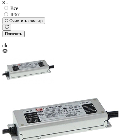
Все
IP67
Очистить фильтр
Показать