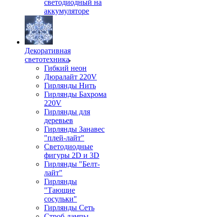
светодиодный на
аккумуляторе
Декоративная
светотехника
Гибкий неон
Дюралайт 220V
Гирлянды Нить
Гирлянды Бахрома
220V
Гирлянды для
деревьев
Гирлянды Занавес
"плей-лайт"
Светодиодные
фигуры 2D и 3D
Гирлянды "Белт-
лайт"
Гирлянды
"Тающие
сосульки"
Гирлянды Сеть
Строб-лампы