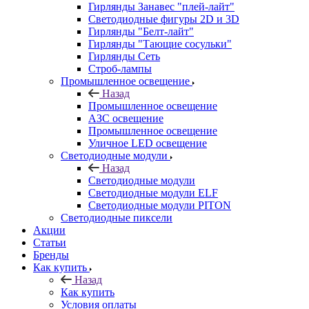
Гирлянды Занавес "плей-лайт"
Светодиодные фигуры 2D и 3D
Гирлянды "Белт-лайт"
Гирлянды "Тающие сосульки"
Гирлянды Сеть
Строб-лампы
Промышленное освещение
Назад
Промышленное освещение
АЗС освещение
Промышленное освещение
Уличное LED освещение
Светодиодные модули
Назад
Светодиодные модули
Светодиодные модули ELF
Светодиодные модули PITON
Светодиодные пиксели
Акции
Статьи
Бренды
Как купить
Назад
Как купить
Условия оплаты