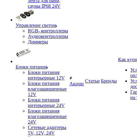
лента для бани,
сауны IP68 24V
Управление светом
RGB- контроллеры
Аудиоконтроллеры
Диммеры
Как куп
Блоки питания
Ус
Блоки питания
оп
интерьерные 12V
Статьи
Бренды
Ус
Блоки питания
Акции
до
влагозащищенные
Га
12V
на 
Блоки питания
интерьерные 24V
Блоки питания
влагозащищенные
24V
Сетевые адаптеры
5V, 12V, 24V