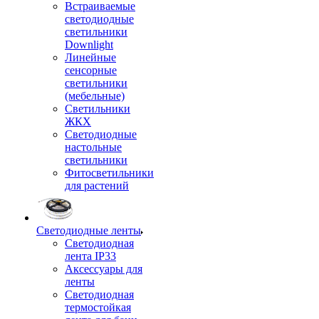
Встраиваемые
светодиодные
светильники
Downlight
Линейные
сенсорные
светильники
(мебельные)
Светильники
ЖКХ
Светодиодные
настольные
светильники
Фитосветильники
для растений
Светодиодные ленты
Светодиодная
лента IP33
Аксессуары для
ленты
Светодиодная
термостойкая