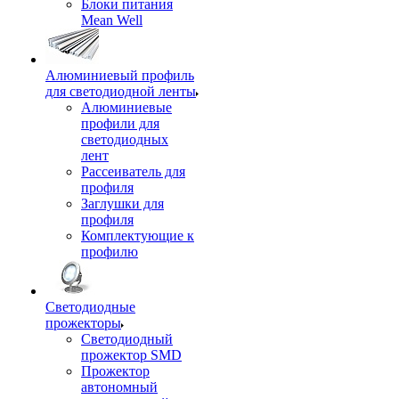
Блоки питания
Mean Well
Алюминиевый профиль
для светодиодной ленты
Алюминиевые
профили для
светодиодных
лент
Рассеиватель для
профиля
Заглушки для
профиля
Комплектующие к
профилю
Светодиодные
прожекторы
Светодиодный
прожектор SMD
Прожектор
автономный