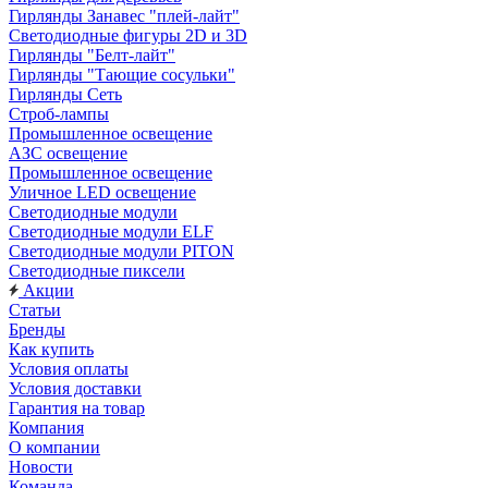
Гирлянды Занавес "плей-лайт"
Светодиодные фигуры 2D и 3D
Гирлянды "Белт-лайт"
Гирлянды "Тающие сосульки"
Гирлянды Сеть
Строб-лампы
Промышленное освещение
АЗС освещение
Промышленное освещение
Уличное LED освещение
Светодиодные модули
Светодиодные модули ELF
Светодиодные модули PITON
Светодиодные пиксели
Акции
Статьи
Бренды
Как купить
Условия оплаты
Условия доставки
Гарантия на товар
Компания
О компании
Новости
Команда