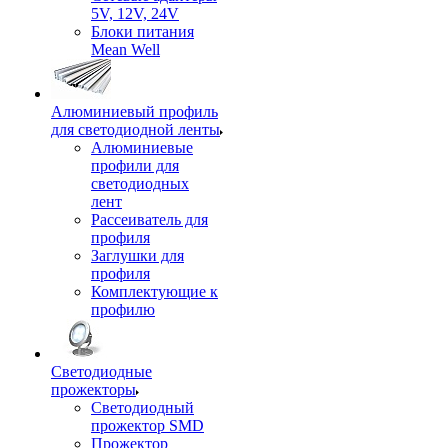
5V, 12V, 24V
Блоки питания
Mean Well
Алюминиевый профиль
для светодиодной ленты
Алюминиевые
профили для
светодиодных
лент
Рассеиватель для
профиля
Заглушки для
профиля
Комплектующие к
профилю
Светодиодные
прожекторы
Светодиодный
прожектор SMD
Прожектор