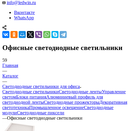
info@ledwin.ru
Вконтакте
WhatsApp
Офисные светодиодные светильники
59
Главная
—
Каталог
—
Светодиодные светильники для офиса
Светодиодные светильники
Светодиодные ленты
Управление
светом
Блоки питания
Алюминиевый профиль для
светодиодной ленты
Светодиодные прожекторы
Декоративная
светотехника
Промышленное освещение
Светодиодные
модули
Светодиодные пиксели
—
Офисные светодиодные светильники