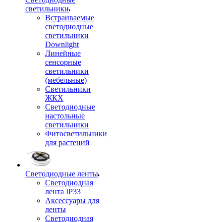
светильники
Встраиваемые
светодиодные
светильники
Downlight
Линейные
сенсорные
светильники
(мебельные)
Светильники
ЖКХ
Светодиодные
настольные
светильники
Фитосветильники
для растений
Светодиодные ленты
Светодиодная
лента IP33
Аксессуары для
ленты
Светодиодная