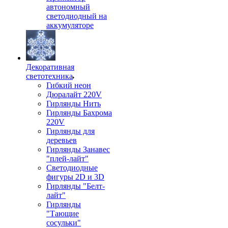
автономный
светодиодный на
аккумуляторе
Декоративная
светотехника
Гибкий неон
Дюралайт 220V
Гирлянды Нить
Гирлянды Бахрома
220V
Гирлянды для
деревьев
Гирлянды Занавес
"плей-лайт"
Светодиодные
фигуры 2D и 3D
Гирлянды "Белт-
лайт"
Гирлянды
"Тающие
сосульки"