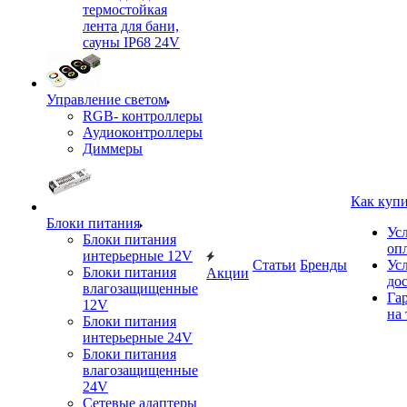
термостойкая
лента для бани,
сауны IP68 24V
Управление светом
RGB- контроллеры
Аудиоконтроллеры
Диммеры
Как куп
Блоки питания
Ус
Блоки питания
оп
интерьерные 12V
Статьи
Бренды
Ус
Блоки питания
Акции
до
влагозащищенные
Га
12V
на 
Блоки питания
интерьерные 24V
Блоки питания
влагозащищенные
24V
Сетевые адаптеры