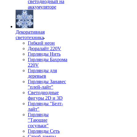
светодиодный на
аккумуляторе
Декоративная
светотехника
Гибкий неон
Дюралайт 220V
Гирлянды Нить
Гирлянды Бахрома
220V
Гирлянды для
деревьев
Гирлянды Занавес
"плей-лайт"
Светодиодные
фигуры 2D и 3D
Гирлянды "Белт-
лайт"
Гирлянды
"Тающие
сосульки"
Гирлянды Сеть
Строб-лампы