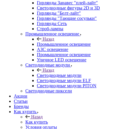
Гирлянды Занавес "плей-лайт"
Светодиодные фигуры 2D и 3D
Гирлянды "Белт-лайт"
Гирлянды "Тающие сосульки"
Гирлянды Сеть
Строб-лампы
Промышленное освещение
Назад
Промышленное освещение
АЗС освещение
Промышленное освещение
Уличное LED освещение
Светодиодные модули
Назад
Светодиодные модули
Светодиодные модули ELF
Светодиодные модули PITON
Светодиодные пиксели
Акции
Статьи
Бренды
Как купить
Назад
Как купить
Условия оплаты