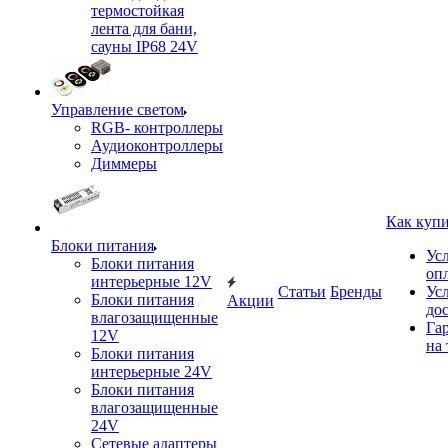
термостойкая
лента для бани,
сауны IP68 24V
Управление светом
RGB- контроллеры
Аудиоконтроллеры
Диммеры
Как куп
Блоки питания
Ус
Блоки питания
оп
интерьерные 12V
Статьи
Бренды
Ус
Блоки питания
Акции
до
влагозащищенные
Га
12V
на 
Блоки питания
интерьерные 24V
Блоки питания
влагозащищенные
24V
Сетевые адаптеры