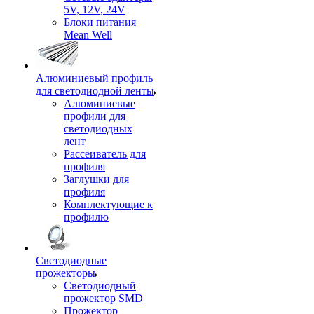
5V, 12V, 24V
Блоки питания
Mean Well
Алюминиевый профиль
для светодиодной ленты
Алюминиевые
профили для
светодиодных
лент
Рассеиватель для
профиля
Заглушки для
профиля
Комплектующие к
профилю
Светодиодные
прожекторы
Светодиодный
прожектор SMD
Прожектор