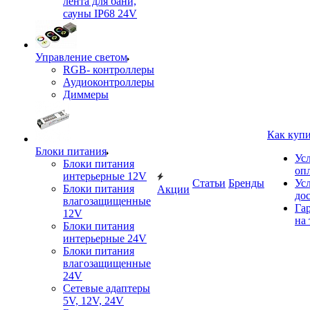
лента для бани,
сауны IP68 24V
Управление светом
RGB- контроллеры
Аудиоконтроллеры
Диммеры
Как куп
Блоки питания
Ус
Блоки питания
оп
интерьерные 12V
Статьи
Бренды
Ус
Блоки питания
Акции
до
влагозащищенные
Га
12V
на 
Блоки питания
интерьерные 24V
Блоки питания
влагозащищенные
24V
Сетевые адаптеры
5V, 12V, 24V