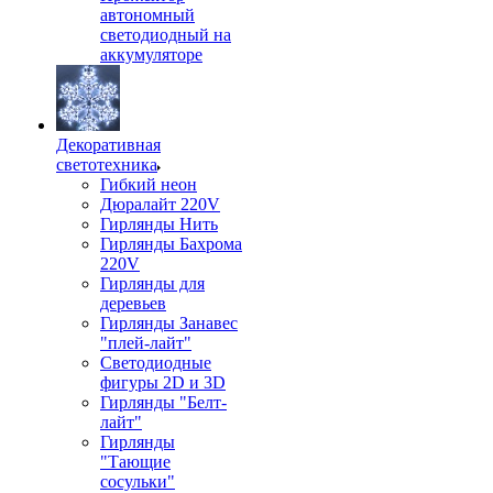
автономный
светодиодный на
аккумуляторе
Декоративная
светотехника
Гибкий неон
Дюралайт 220V
Гирлянды Нить
Гирлянды Бахрома
220V
Гирлянды для
деревьев
Гирлянды Занавес
"плей-лайт"
Светодиодные
фигуры 2D и 3D
Гирлянды "Белт-
лайт"
Гирлянды
"Тающие
сосульки"