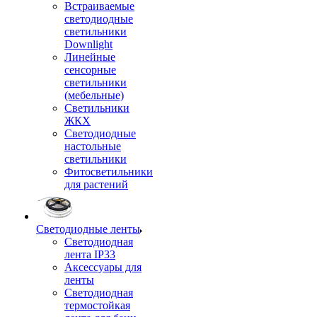
Встраиваемые
светодиодные
светильники
Downlight
Линейные
сенсорные
светильники
(мебельные)
Светильники
ЖКХ
Светодиодные
настольные
светильники
Фитосветильники
для растений
Светодиодные ленты
Светодиодная
лента IP33
Аксессуары для
ленты
Светодиодная
термостойкая