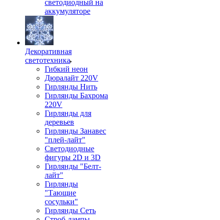
светодиодный на
аккумуляторе
Декоративная
светотехника
Гибкий неон
Дюралайт 220V
Гирлянды Нить
Гирлянды Бахрома
220V
Гирлянды для
деревьев
Гирлянды Занавес
"плей-лайт"
Светодиодные
фигуры 2D и 3D
Гирлянды "Белт-
лайт"
Гирлянды
"Тающие
сосульки"
Гирлянды Сеть
Строб-лампы