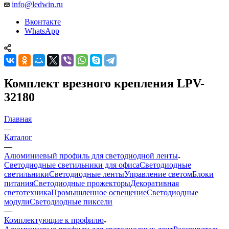
info@ledwin.ru
Вконтакте
WhatsApp
Комплект врезного крепления LPV-
32180
Главная
—
Каталог
—
Алюминиевый профиль для светодиодной ленты
Светодиодные светильники для офиса
Светодиодные
светильники
Светодиодные ленты
Управление светом
Блоки
питания
Светодиодные прожекторы
Декоративная
светотехника
Промышленное освещение
Светодиодные
модули
Светодиодные пиксели
—
Комплектующие к профилю