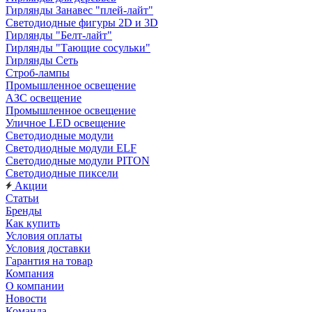
Гирлянды Занавес "плей-лайт"
Светодиодные фигуры 2D и 3D
Гирлянды "Белт-лайт"
Гирлянды "Тающие сосульки"
Гирлянды Сеть
Строб-лампы
Промышленное освещение
АЗС освещение
Промышленное освещение
Уличное LED освещение
Светодиодные модули
Светодиодные модули ELF
Светодиодные модули PITON
Светодиодные пиксели
Акции
Статьи
Бренды
Как купить
Условия оплаты
Условия доставки
Гарантия на товар
Компания
О компании
Новости
Команда