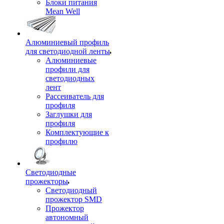
Блоки питания
Mean Well
Алюминиевый профиль
для светодиодной ленты
Алюминиевые
профили для
светодиодных
лент
Рассеиватель для
профиля
Заглушки для
профиля
Комплектующие к
профилю
Светодиодные
прожекторы
Светодиодный
прожектор SMD
Прожектор
автономный