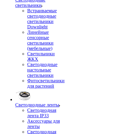
светильники
Встраиваемые
светодиодные
светильники
Downlight
Линейные
сенсорные
светильники
(мебельные)
Светильники
ЖКХ
Светодиодные
настольные
светильники
Фитосветильники
для растений
Светодиодные ленты
Светодиодная
лента IP33
Аксессуары для
ленты
Светодиодная