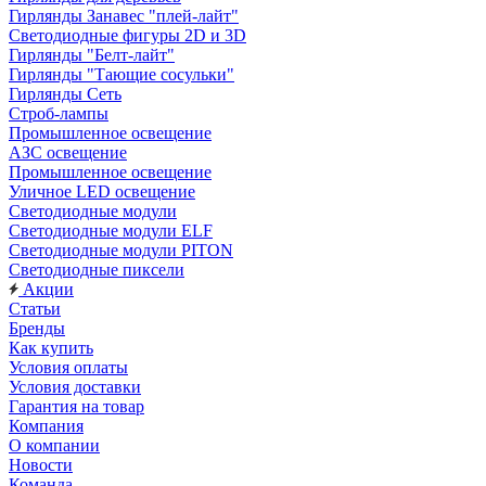
Гирлянды Занавес "плей-лайт"
Светодиодные фигуры 2D и 3D
Гирлянды "Белт-лайт"
Гирлянды "Тающие сосульки"
Гирлянды Сеть
Строб-лампы
Промышленное освещение
АЗС освещение
Промышленное освещение
Уличное LED освещение
Светодиодные модули
Светодиодные модули ELF
Светодиодные модули PITON
Светодиодные пиксели
Акции
Статьи
Бренды
Как купить
Условия оплаты
Условия доставки
Гарантия на товар
Компания
О компании
Новости
Команда