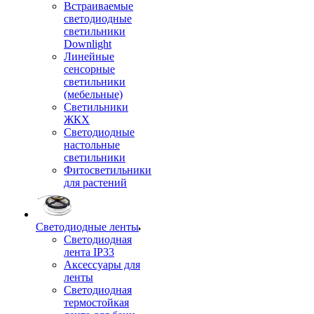
Встраиваемые
светодиодные
светильники
Downlight
Линейные
сенсорные
светильники
(мебельные)
Светильники
ЖКХ
Светодиодные
настольные
светильники
Фитосветильники
для растений
Светодиодные ленты
Светодиодная
лента IP33
Аксессуары для
ленты
Светодиодная
термостойкая