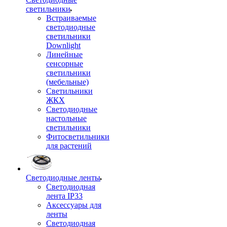
светильники
Встраиваемые
светодиодные
светильники
Downlight
Линейные
сенсорные
светильники
(мебельные)
Светильники
ЖКХ
Светодиодные
настольные
светильники
Фитосветильники
для растений
Светодиодные ленты
Светодиодная
лента IP33
Аксессуары для
ленты
Светодиодная