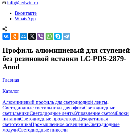
info@ledwin.ru
Вконтакте
WhatsApp
Профиль алюминиевый для ступеней
без резиновой вставки LC-PDS-2879-
Anod
Главная
—
Каталог
—
Алюминиевый профиль для светодиодной ленты
Светодиодные светильники для офиса
Светодиодные
светильники
Светодиодные ленты
Управление светом
Блоки
питания
Светодиодные прожекторы
Декоративная
светотехника
Промышленное освещение
Светодиодные
модули
Светодиодные пиксели
—