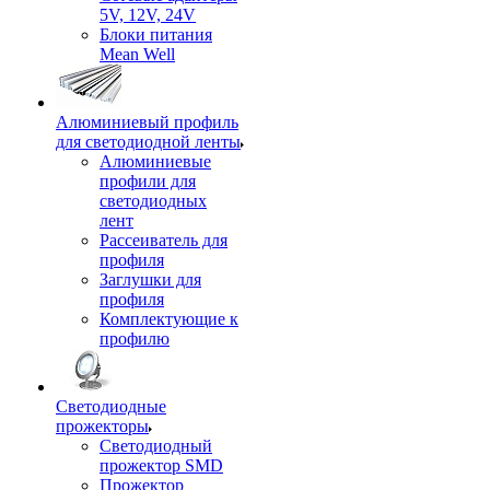
5V, 12V, 24V
Блоки питания
Mean Well
Алюминиевый профиль
для светодиодной ленты
Алюминиевые
профили для
светодиодных
лент
Рассеиватель для
профиля
Заглушки для
профиля
Комплектующие к
профилю
Светодиодные
прожекторы
Светодиодный
прожектор SMD
Прожектор