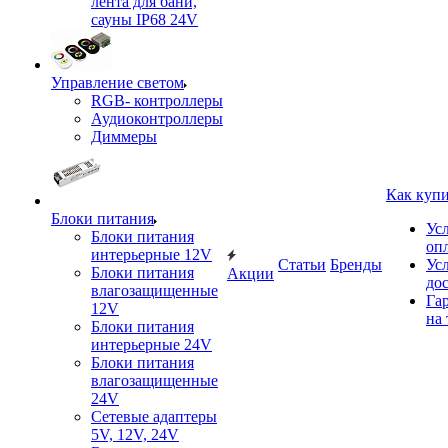
лента для бани,
сауны IP68 24V
Управление светом
RGB- контроллеры
Аудиоконтроллеры
Диммеры
Как куп
Блоки питания
Ус
Блоки питания
оп
интерьерные 12V
Статьи
Бренды
Ус
Блоки питания
Акции
до
влагозащищенные
Га
12V
на 
Блоки питания
интерьерные 24V
Блоки питания
влагозащищенные
24V
Сетевые адаптеры
5V, 12V, 24V