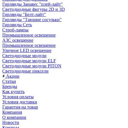
Гирлянды Занавес "плей-лайт"
Светодиодные фигуры 2D и 3D
Гирлянды "Белт-лайт"
Гирлянды "Тающие сосульки"
Гирлянды Сеть
Строб-лампы
Промышленное освещение
АЗС освещение
Промышленное освещение
Уличное LED освещение
Светодиодные модули
Светодиодные модули ELF
Светодиодные модули PITON
Светодиодные пиксели
Акции
Статьи
Бренды
Как купить
Условия оплаты
Условия доставки
Гарантия на товар
Компания
О компании
Новости
Команда