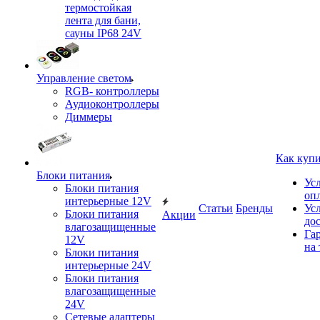
термостойкая
лента для бани,
сауны IP68 24V
Управление светом
RGB- контроллеры
Аудиоконтроллеры
Диммеры
Как куп
Блоки питания
Ус
Блоки питания
оп
интерьерные 12V
Статьи
Бренды
Ус
Блоки питания
Акции
до
влагозащищенные
Га
12V
на 
Блоки питания
интерьерные 24V
Блоки питания
влагозащищенные
24V
Сетевые адаптеры