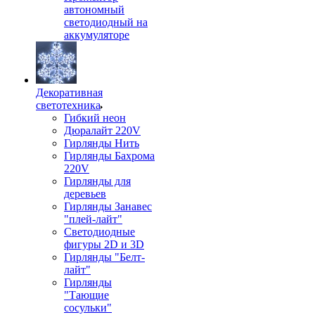
автономный
светодиодный на
аккумуляторе
Декоративная
светотехника
Гибкий неон
Дюралайт 220V
Гирлянды Нить
Гирлянды Бахрома
220V
Гирлянды для
деревьев
Гирлянды Занавес
"плей-лайт"
Светодиодные
фигуры 2D и 3D
Гирлянды "Белт-
лайт"
Гирлянды
"Тающие
сосульки"