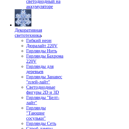
светодиодный на
аккумуляторе
Декоративная
светотехника
Гибкий неон
Дюралайт 220V
Гирлянды Нить
Гирлянды Бахрома
220V
Гирлянды для
деревьев
Гирлянды Занавес
"плей-лайт"
Светодиодные
фигуры 2D и 3D
Гирлянды "Белт-
лайт"
Гирлянды
"Тающие
сосульки"
Гирлянды Сеть
Строб-лампы