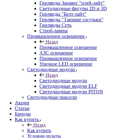
Гирлянды Занавес "плей-лайт"
Светодиодные фигуры 2D и 3D
Гирлянды "Белт-лайт"
Гирлянды "Тающие сосульки"
Гирлянды Сеть
Строб-лампы
Промышленное освещение
Назад
Промышленное освещение
АЗС освещение
Промышленное освещение
Уличное LED освещение
Светодиодные модули
Назад
Светодиодные модули
Светодиодные модули ELF
Светодиодные модули PITON
Светодиодные пиксели
Акции
Статьи
Бренды
Как купить
Назад
Как купить
Условия оплаты