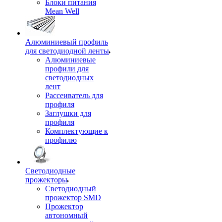
Блоки питания
Mean Well
Алюминиевый профиль
для светодиодной ленты
Алюминиевые
профили для
светодиодных
лент
Рассеиватель для
профиля
Заглушки для
профиля
Комплектующие к
профилю
Светодиодные
прожекторы
Светодиодный
прожектор SMD
Прожектор
автономный