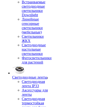
Встраиваемые
светодиодные
светильники
Downlight
Линейные
сенсорные
светильники
(мебельные)
Светильники
ЖКХ
Светодиодные
настольные
светильники
Фитосветильники
для растений
Светодиодные ленты
Светодиодная
лента IP33
Аксессуары для
ленты
Светодиодная
термостойкая