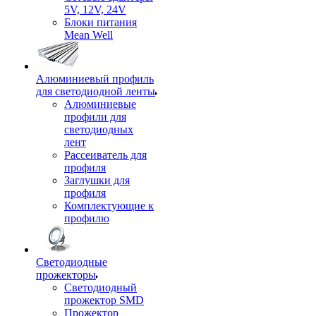
5V, 12V, 24V
Блоки питания
Mean Well
Алюминиевый профиль
для светодиодной ленты
Алюминиевые
профили для
светодиодных
лент
Рассеиватель для
профиля
Заглушки для
профиля
Комплектующие к
профилю
Светодиодные
прожекторы
Светодиодный
прожектор SMD
Прожектор