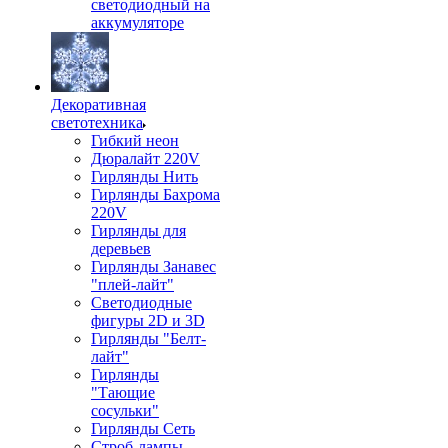
светодиодный на
аккумуляторе
Декоративная
светотехника
Гибкий неон
Дюралайт 220V
Гирлянды Нить
Гирлянды Бахрома
220V
Гирлянды для
деревьев
Гирлянды Занавес
"плей-лайт"
Светодиодные
фигуры 2D и 3D
Гирлянды "Белт-
лайт"
Гирлянды
"Тающие
сосульки"
Гирлянды Сеть
Строб-лампы