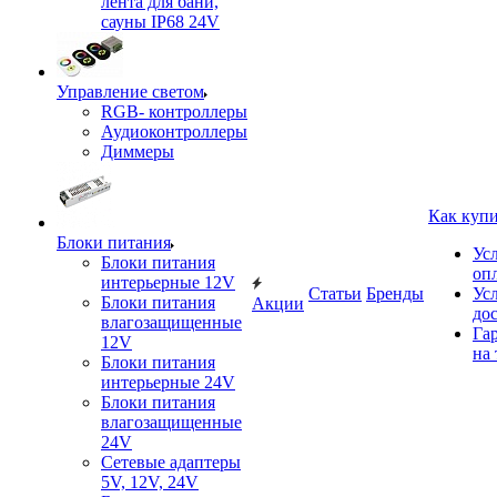
лента для бани,
сауны IP68 24V
Управление светом
RGB- контроллеры
Аудиоконтроллеры
Диммеры
Как куп
Блоки питания
Ус
Блоки питания
оп
интерьерные 12V
Статьи
Бренды
Ус
Блоки питания
Акции
до
влагозащищенные
Га
12V
на 
Блоки питания
интерьерные 24V
Блоки питания
влагозащищенные
24V
Сетевые адаптеры
5V, 12V, 24V