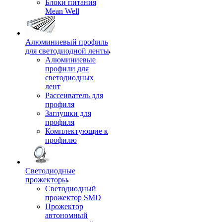
Блоки питания
Mean Well
Алюминиевый профиль
для светодиодной ленты
Алюминиевые
профили для
светодиодных
лент
Рассеиватель для
профиля
Заглушки для
профиля
Комплектующие к
профилю
Светодиодные
прожекторы
Светодиодный
прожектор SMD
Прожектор
автономный