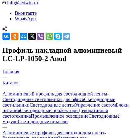
info@ledwin.ru
Вконтакте
WhatsApp
Профиль накладной алюминиевый
LC-LP-1050-2 Anod
Главная
—
Каталог
—
Алюминиевый профиль для светодиодной ленты
Светодиодные светильники для офиса
Светодиодные
светильники
Светодиодные ленты
Управление светом
Блоки
питания
Светодиодные прожекторы
Декоративная
светотехника
Промышленное освещение
Светодиодные
модули
Светодиодные пиксели
—
Алюминиевые профили для светодиодных лент