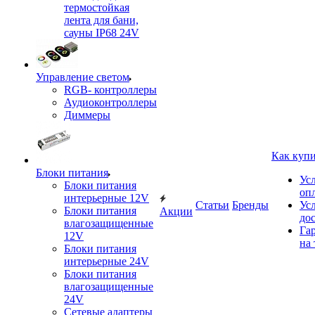
термостойкая
лента для бани,
сауны IP68 24V
Управление светом
RGB- контроллеры
Аудиоконтроллеры
Диммеры
Как куп
Блоки питания
Ус
Блоки питания
оп
интерьерные 12V
Статьи
Бренды
Ус
Блоки питания
Акции
до
влагозащищенные
Га
12V
на 
Блоки питания
интерьерные 24V
Блоки питания
влагозащищенные
24V
Сетевые адаптеры