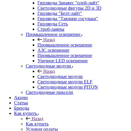
Гирлянды Занавес "плей-лайт"
Светодиодные фигуры 2D и 3D
Гирлянды "Белт-лайт"
Гирлянды "Тающие сосульки"
Гирлянды Сеть
Строб-лампы
Промышленное освещение
Назад
Промышленное освещение
АЗС освещение
Промышленное освещение
Уличное LED освещение
Светодиодные модули
Назад
Светодиодные модули
Светодиодные модули ELF
Светодиодные модули PITON
Светодиодные пиксели
Акции
Статьи
Бренды
Как купить
Назад
Как купить
Условия оплаты