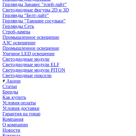
Гирлянды Занавес "плей-лайт"
Светодиодные фигуры 2D и 3D
Гирлянды "Белт-лайт"
Гирлянды "Тающие сосульки"
Гирлянды Сеть
Строб-лампы
Промышленное освещение
АЗС освещение
Промышленное освещение
Уличное LED освещение
Светодиодные модули
Светодиодные модули ELF
Светодиодные модули PITON
Светодиодные пиксели
Акции
Статьи
Бренды
Как купить
Условия оплаты
Условия доставки
Гарантия на товар
Компания
О компании
Новости
Команда