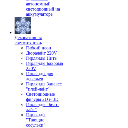
автономный
светодиодный на
аккумуляторе
Декоративная
светотехника
Гибкий неон
Дюралайт 220V
Гирлянды Нить
Гирлянды Бахрома
220V
Гирлянды для
деревьев
Гирлянды Занавес
"плей-лайт"
Светодиодные
фигуры 2D и 3D
Гирлянды "Белт-
лайт"
Гирлянды
"Тающие
сосульки"