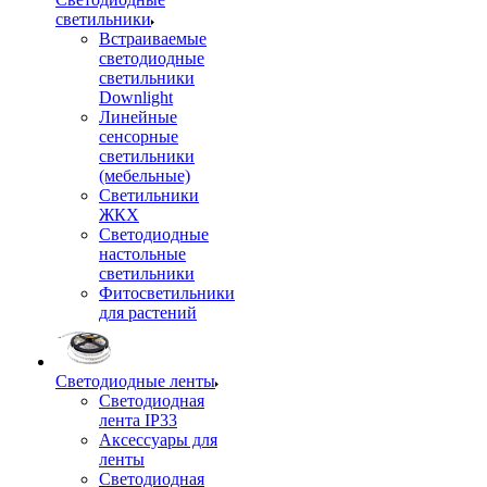
светильники
Встраиваемые
светодиодные
светильники
Downlight
Линейные
сенсорные
светильники
(мебельные)
Светильники
ЖКХ
Светодиодные
настольные
светильники
Фитосветильники
для растений
Светодиодные ленты
Светодиодная
лента IP33
Аксессуары для
ленты
Светодиодная