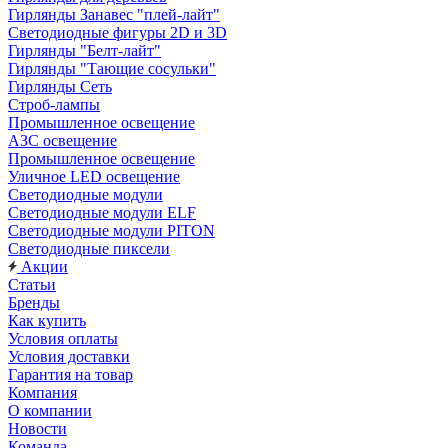
Гирлянды Занавес "плей-лайт"
Светодиодные фигуры 2D и 3D
Гирлянды "Белт-лайт"
Гирлянды "Тающие сосульки"
Гирлянды Сеть
Строб-лампы
Промышленное освещение
АЗС освещение
Промышленное освещение
Уличное LED освещение
Светодиодные модули
Светодиодные модули ELF
Светодиодные модули PITON
Светодиодные пиксели
Акции
Статьи
Бренды
Как купить
Условия оплаты
Условия доставки
Гарантия на товар
Компания
О компании
Новости
Команда