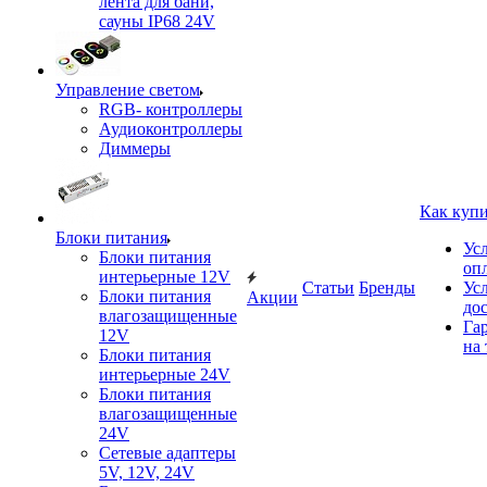
лента для бани,
сауны IP68 24V
Управление светом
RGB- контроллеры
Аудиоконтроллеры
Диммеры
Как куп
Блоки питания
Ус
Блоки питания
оп
интерьерные 12V
Статьи
Бренды
Ус
Блоки питания
Акции
до
влагозащищенные
Га
12V
на 
Блоки питания
интерьерные 24V
Блоки питания
влагозащищенные
24V
Сетевые адаптеры
5V, 12V, 24V