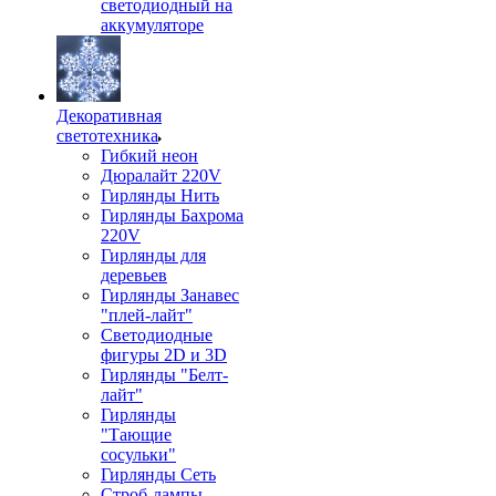
светодиодный на
аккумуляторе
Декоративная
светотехника
Гибкий неон
Дюралайт 220V
Гирлянды Нить
Гирлянды Бахрома
220V
Гирлянды для
деревьев
Гирлянды Занавес
"плей-лайт"
Светодиодные
фигуры 2D и 3D
Гирлянды "Белт-
лайт"
Гирлянды
"Тающие
сосульки"
Гирлянды Сеть
Строб-лампы