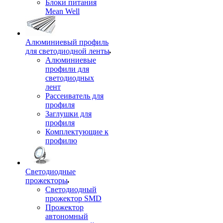
Блоки питания
Mean Well
Алюминиевый профиль
для светодиодной ленты
Алюминиевые
профили для
светодиодных
лент
Рассеиватель для
профиля
Заглушки для
профиля
Комплектующие к
профилю
Светодиодные
прожекторы
Светодиодный
прожектор SMD
Прожектор
автономный