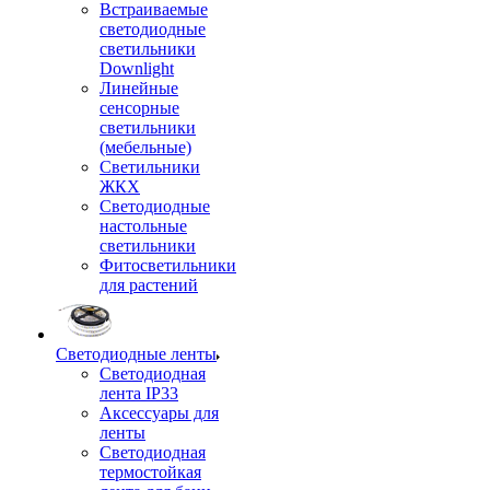
Встраиваемые
светодиодные
светильники
Downlight
Линейные
сенсорные
светильники
(мебельные)
Светильники
ЖКХ
Светодиодные
настольные
светильники
Фитосветильники
для растений
Светодиодные ленты
Светодиодная
лента IP33
Аксессуары для
ленты
Светодиодная
термостойкая