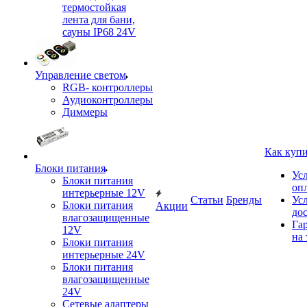
термостойкая
лента для бани,
сауны IP68 24V
Управление светом
RGB- контроллеры
Аудиоконтроллеры
Диммеры
Как куп
Блоки питания
Ус
Блоки питания
оп
интерьерные 12V
Статьи
Бренды
Ус
Блоки питания
Акции
до
влагозащищенные
Га
12V
на 
Блоки питания
интерьерные 24V
Блоки питания
влагозащищенные
24V
Сетевые адаптеры