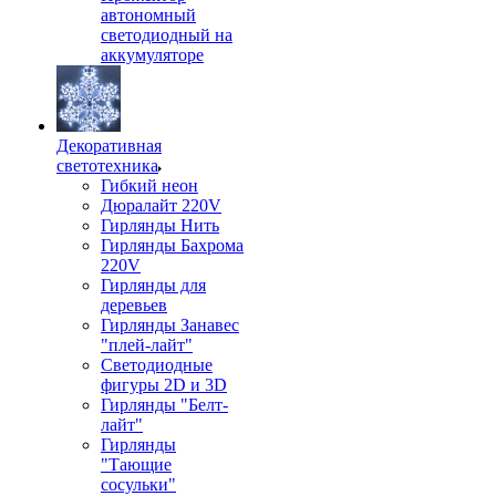
автономный
светодиодный на
аккумуляторе
Декоративная
светотехника
Гибкий неон
Дюралайт 220V
Гирлянды Нить
Гирлянды Бахрома
220V
Гирлянды для
деревьев
Гирлянды Занавес
"плей-лайт"
Светодиодные
фигуры 2D и 3D
Гирлянды "Белт-
лайт"
Гирлянды
"Тающие
сосульки"