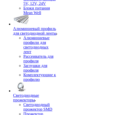
5V, 12V, 24V
Блоки питания
Mean Well
Алюминиевый профиль
для светодиодной ленты
Алюминиевые
профили для
светодиодных
лент
Рассеиватель для
профиля
Заглушки для
профиля
Комплектующие к
профилю
Светодиодные
прожекторы
Светодиодный
прожектор SMD
Прожектор