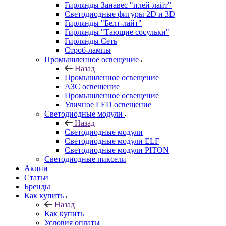
Гирлянды Занавес "плей-лайт"
Светодиодные фигуры 2D и 3D
Гирлянды "Белт-лайт"
Гирлянды "Тающие сосульки"
Гирлянды Сеть
Строб-лампы
Промышленное освещение
Назад
Промышленное освещение
АЗС освещение
Промышленное освещение
Уличное LED освещение
Светодиодные модули
Назад
Светодиодные модули
Светодиодные модули ELF
Светодиодные модули PITON
Светодиодные пиксели
Акции
Статьи
Бренды
Как купить
Назад
Как купить
Условия оплаты