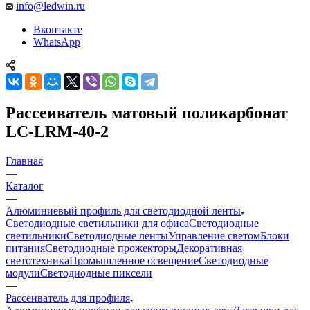
info@ledwin.ru
Вконтакте
WhatsApp
Рассеиватель матовый поликарбонат
LC-LRM-40-2
Главная
—
Каталог
—
Алюминиевый профиль для светодиодной ленты
Светодиодные светильники для офиса
Светодиодные
светильники
Светодиодные ленты
Управление светом
Блоки
питания
Светодиодные прожекторы
Декоративная
светотехника
Промышленное освещение
Светодиодные
модули
Светодиодные пиксели
—
Рассеиватель для профиля