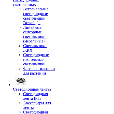
светильники
Встраиваемые
светодиодные
светильники
Downlight
Линейные
сенсорные
светильники
(мебельные)
Светильники
ЖКХ
Светодиодные
настольные
светильники
Фитосветильники
для растений
Светодиодные ленты
Светодиодная
лента IP33
Аксессуары для
ленты
Светодиодная