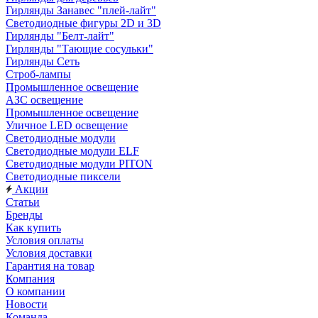
Гирлянды Занавес "плей-лайт"
Светодиодные фигуры 2D и 3D
Гирлянды "Белт-лайт"
Гирлянды "Тающие сосульки"
Гирлянды Сеть
Строб-лампы
Промышленное освещение
АЗС освещение
Промышленное освещение
Уличное LED освещение
Светодиодные модули
Светодиодные модули ELF
Светодиодные модули PITON
Светодиодные пиксели
Акции
Статьи
Бренды
Как купить
Условия оплаты
Условия доставки
Гарантия на товар
Компания
О компании
Новости
Команда