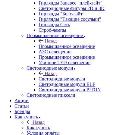
Гирлянды Занавес "плей-лайт"
Светодиодные фигуры 2D и 3D
Гирлянды "Белт-лайт"
Гирлянды "Тающие сосульки"
Гирлянды Сеть
Строб-лампы
Промышленное освещение
Назад
Промышленное освещение
АЗС освещение
Промышленное освещение
Уличное LED освещение
Светодиодные модули
Назад
Светодиодные модули
Светодиодные модули ELF
Светодиодные модули PITON
Светодиодные пиксели
Акции
Статьи
Бренды
Как купить
Назад
Как купить
Условия оплаты