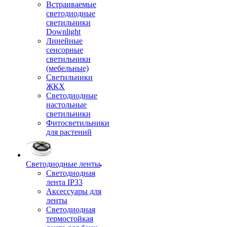
Встраиваемые
светодиодные
светильники
Downlight
Линейные
сенсорные
светильники
(мебельные)
Светильники
ЖКХ
Светодиодные
настольные
светильники
Фитосветильники
для растений
Светодиодные ленты
Светодиодная
лента IP33
Аксессуары для
ленты
Светодиодная
термостойкая