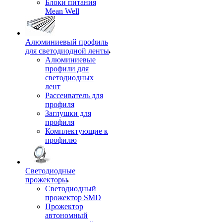
Блоки питания
Mean Well
Алюминиевый профиль
для светодиодной ленты
Алюминиевые
профили для
светодиодных
лент
Рассеиватель для
профиля
Заглушки для
профиля
Комплектующие к
профилю
Светодиодные
прожекторы
Светодиодный
прожектор SMD
Прожектор
автономный