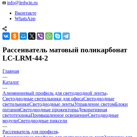
info@ledwin.ru
Вконтакте
WhatsApp
Рассеиватель матовый поликарбонат
LC-LRM-44-2
Главная
—
Каталог
—
Алюминиевый профиль для светодиодной ленты
Светодиодные светильники для офиса
Светодиодные
светильники
Светодиодные ленты
Управление светом
Блоки
питания
Светодиодные прожекторы
Декоративная
светотехника
Промышленное освещение
Светодиодные
модули
Светодиодные пиксели
—
Рассеиватель для профиля