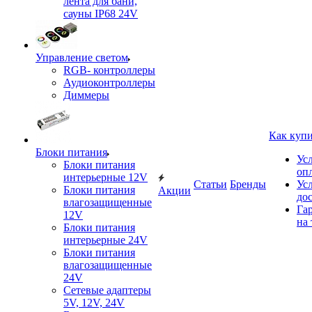
лента для бани,
сауны IP68 24V
Управление светом
RGB- контроллеры
Аудиоконтроллеры
Диммеры
Как куп
Блоки питания
Ус
Блоки питания
оп
интерьерные 12V
Статьи
Бренды
Ус
Блоки питания
Акции
до
влагозащищенные
Га
12V
на 
Блоки питания
интерьерные 24V
Блоки питания
влагозащищенные
24V
Сетевые адаптеры
5V, 12V, 24V