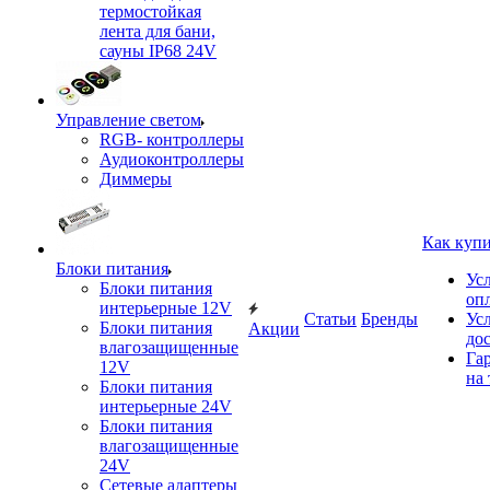
термостойкая
лента для бани,
сауны IP68 24V
Управление светом
RGB- контроллеры
Аудиоконтроллеры
Диммеры
Как куп
Блоки питания
Ус
Блоки питания
оп
интерьерные 12V
Статьи
Бренды
Ус
Блоки питания
Акции
до
влагозащищенные
Га
12V
на 
Блоки питания
интерьерные 24V
Блоки питания
влагозащищенные
24V
Сетевые адаптеры