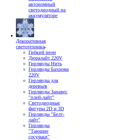
автономный
светодиодный на
аккумуляторе
Декоративная
светотехника
Гибкий неон
Дюралайт 220V
Гирлянды Нить
Гирлянды Бахрома
220V
Гирлянды для
деревьев
Гирлянды Занавес
"плей-лайт"
Светодиодные
фигуры 2D и 3D
Гирлянды "Белт-
лайт"
Гирлянды
"Тающие
сосульки"