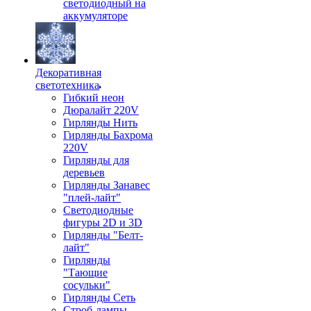
светодиодный на
аккумуляторе
Декоративная
светотехника
Гибкий неон
Дюралайт 220V
Гирлянды Нить
Гирлянды Бахрома
220V
Гирлянды для
деревьев
Гирлянды Занавес
"плей-лайт"
Светодиодные
фигуры 2D и 3D
Гирлянды "Белт-
лайт"
Гирлянды
"Тающие
сосульки"
Гирлянды Сеть
Строб-лампы