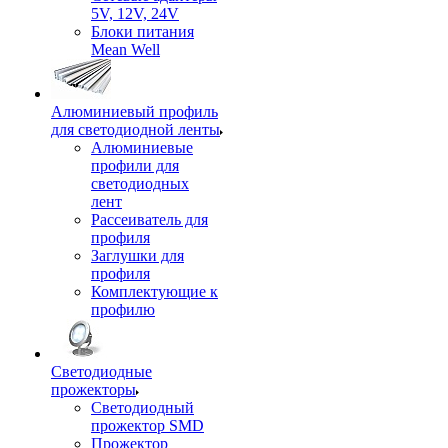
5V, 12V, 24V
Блоки питания
Mean Well
Алюминиевый профиль
для светодиодной ленты
Алюминиевые
профили для
светодиодных
лент
Рассеиватель для
профиля
Заглушки для
профиля
Комплектующие к
профилю
Светодиодные
прожекторы
Светодиодный
прожектор SMD
Прожектор