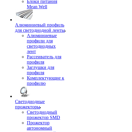
Блоки питания
Mean Well
Алюминиевый профиль
для светодиодной ленты
Алюминиевые
профили для
светодиодных
лент
Рассеиватель для
профиля
Заглушки для
профиля
Комплектующие к
профилю
Светодиодные
прожекторы
Светодиодный
прожектор SMD
Прожектор
автономный