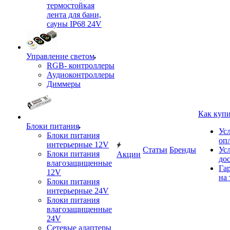
термостойкая
лента для бани,
сауны IP68 24V
Управление светом
RGB- контроллеры
Аудиоконтроллеры
Диммеры
Как куп
Блоки питания
Ус
Блоки питания
оп
интерьерные 12V
Статьи
Бренды
Ус
Блоки питания
Акции
до
влагозащищенные
Га
12V
на 
Блоки питания
интерьерные 24V
Блоки питания
влагозащищенные
24V
Сетевые адаптеры