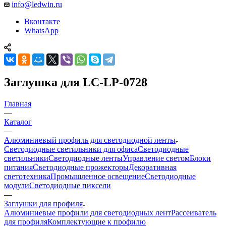
info@ledwin.ru
Вконтакте
WhatsApp
Заглушка для LC-LP-0728
Главная
—
Каталог
—
Алюминиевый профиль для светодиодной ленты
Светодиодные светильники для офиса
Светодиодные
светильники
Светодиодные ленты
Управление светом
Блоки
питания
Светодиодные прожекторы
Декоративная
светотехника
Промышленное освещение
Светодиодные
модули
Светодиодные пиксели
—
Заглушки для профиля
Алюминиевые профили для светодиодных лент
Рассеиватель
для профиля
Комплектующие к профилю