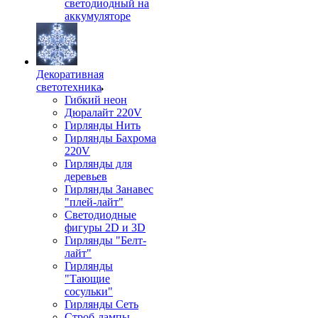
светодиодный на
аккумуляторе
Декоративная
светотехника
Гибкий неон
Дюралайт 220V
Гирлянды Нить
Гирлянды Бахрома
220V
Гирлянды для
деревьев
Гирлянды Занавес
"плей-лайт"
Светодиодные
фигуры 2D и 3D
Гирлянды "Белт-
лайт"
Гирлянды
"Тающие
сосульки"
Гирлянды Сеть
Строб-лампы