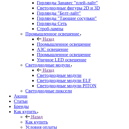
Гирлянды Занавес "плей-лайт"
Светодиодные фигуры 2D и 3D
Гирлянды "Белт-лайт"
Гирлянды "Тающие сосульки"
Гирлянды Сеть
Строб-лампы
Промышленное освещение
Назад
Промышленное освещение
АЗС освещение
Промышленное освещение
Уличное LED освещение
Светодиодные модули
Назад
Светодиодные модули
Светодиодные модули ELF
Светодиодные модули PITON
Светодиодные пиксели
Акции
Статьи
Бренды
Как купить
Назад
Как купить
Условия оплаты