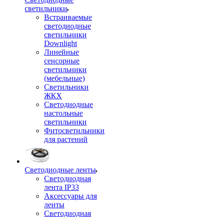
светильники
Встраиваемые
светодиодные
светильники
Downlight
Линейные
сенсорные
светильники
(мебельные)
Светильники
ЖКХ
Светодиодные
настольные
светильники
Фитосветильники
для растений
Светодиодные ленты
Светодиодная
лента IP33
Аксессуары для
ленты
Светодиодная