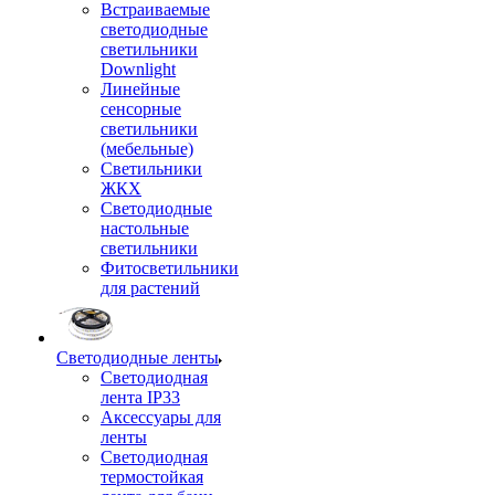
Встраиваемые
светодиодные
светильники
Downlight
Линейные
сенсорные
светильники
(мебельные)
Светильники
ЖКХ
Светодиодные
настольные
светильники
Фитосветильники
для растений
Светодиодные ленты
Светодиодная
лента IP33
Аксессуары для
ленты
Светодиодная
термостойкая