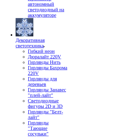
автономный
светодиодный на
аккумуляторе
Декоративная
светотехника
Гибкий неон
Дюралайт 220V
Гирлянды Нить
Гирлянды Бахрома
220V
Гирлянды для
деревьев
Гирлянды Занавес
"плей-лайт"
Светодиодные
фигуры 2D и 3D
Гирлянды "Белт-
лайт"
Гирлянды
"Тающие
сосульки"