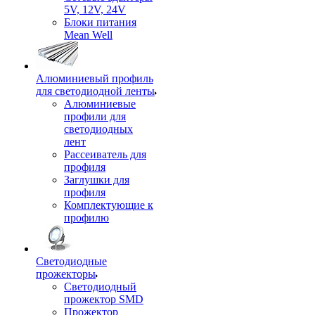
5V, 12V, 24V
Блоки питания
Mean Well
Алюминиевый профиль
для светодиодной ленты
Алюминиевые
профили для
светодиодных
лент
Рассеиватель для
профиля
Заглушки для
профиля
Комплектующие к
профилю
Светодиодные
прожекторы
Светодиодный
прожектор SMD
Прожектор