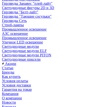
Гирлянды Занавес "плей-лайт"
Светодиодные фигуры 2D и 3D
Гирлянды "Белт-лайт"
Гирлянды "Тающие сосульки"
Гирлянды Сеть
Строб-лампы
Промышленное освещение
АЗС освещение
Промышленное освещение
Уличное LED освещение
Светодиодные модули
Светодиодные модули ELF
Светодиодные модули PITON
Светодиодные пиксели
Акции
Статьи
Бренды
Как купить
Условия оплаты
Условия доставки
Гарантия на товар
Компания
О компании
Новости
Команда