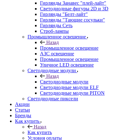
Гирлянды Занавес "плей-лайт"
Светодиодные фигуры 2D и 3D
Гирлянды "Белт-лайт"
Гирлянды "Тающие сосульки"
Гирлянды Сеть
Строб-лампы
Промышленное освещение
Назад
Промышленное освещение
АЗС освещение
Промышленное освещение
Уличное LED освещение
Светодиодные модули
Назад
Светодиодные модули
Светодиодные модули ELF
Светодиодные модули PITON
Светодиодные пиксели
Акции
Статьи
Бренды
Как купить
Назад
Как купить
Условия оплаты