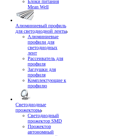
Блоки питания
Mean Well
Алюминиевый профиль
для светодиодной ленты
Алюминиевые
профили для
светодиодных
лент
Рассеиватель для
профиля
Заглушки для
профиля
Комплектующие к
профилю
Светодиодные
прожекторы
Светодиодный
прожектор SMD
Прожектор
автономный