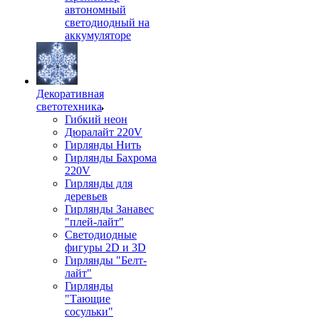
автономный
светодиодный на
аккумуляторе
Декоративная
светотехника
Гибкий неон
Дюралайт 220V
Гирлянды Нить
Гирлянды Бахрома
220V
Гирлянды для
деревьев
Гирлянды Занавес
"плей-лайт"
Светодиодные
фигуры 2D и 3D
Гирлянды "Белт-
лайт"
Гирлянды
"Тающие
сосульки"