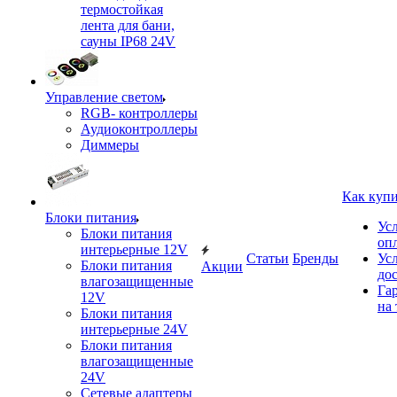
термостойкая
лента для бани,
сауны IP68 24V
Управление светом
RGB- контроллеры
Аудиоконтроллеры
Диммеры
Как куп
Блоки питания
Ус
Блоки питания
оп
интерьерные 12V
Статьи
Бренды
Ус
Блоки питания
Акции
до
влагозащищенные
Га
12V
на 
Блоки питания
интерьерные 24V
Блоки питания
влагозащищенные
24V
Сетевые адаптеры