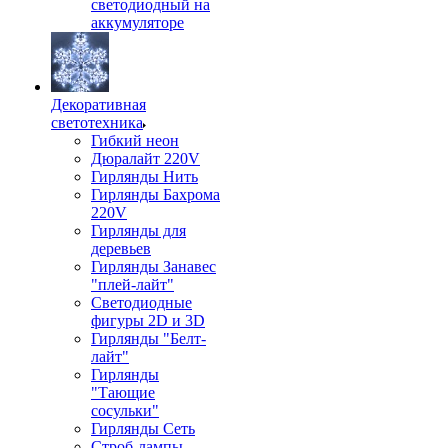
светодиодный на
аккумуляторе
Декоративная
светотехника
Гибкий неон
Дюралайт 220V
Гирлянды Нить
Гирлянды Бахрома
220V
Гирлянды для
деревьев
Гирлянды Занавес
"плей-лайт"
Светодиодные
фигуры 2D и 3D
Гирлянды "Белт-
лайт"
Гирлянды
"Тающие
сосульки"
Гирлянды Сеть
Строб-лампы