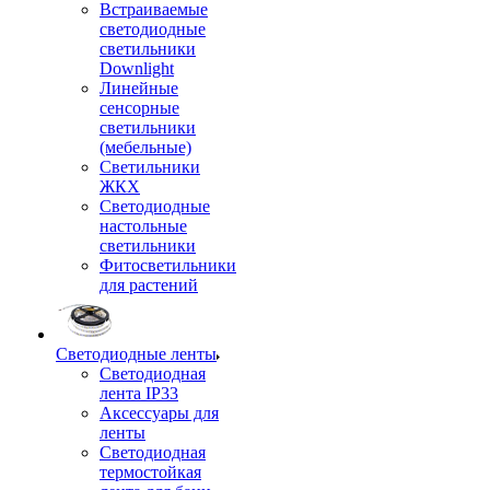
Встраиваемые
светодиодные
светильники
Downlight
Линейные
сенсорные
светильники
(мебельные)
Светильники
ЖКХ
Светодиодные
настольные
светильники
Фитосветильники
для растений
Светодиодные ленты
Светодиодная
лента IP33
Аксессуары для
ленты
Светодиодная
термостойкая