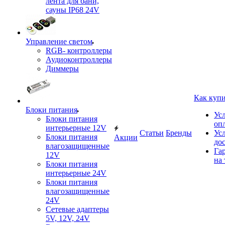
лента для бани,
сауны IP68 24V
Управление светом
RGB- контроллеры
Аудиоконтроллеры
Диммеры
Как куп
Блоки питания
Ус
Блоки питания
оп
интерьерные 12V
Статьи
Бренды
Ус
Блоки питания
Акции
до
влагозащищенные
Га
12V
на 
Блоки питания
интерьерные 24V
Блоки питания
влагозащищенные
24V
Сетевые адаптеры
5V, 12V, 24V