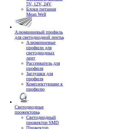
5V, 12V, 24V
Блоки питания
Mean Well
Алюминиевый профиль
для светодиодной ленты
Алюминиевые
профили для
светодиодных
лент
Рассеиватель для
профиля
Заглушки для
профиля
Комплектующие к
профилю
Светодиодные
прожекторы
Светодиодный
прожектор SMD
Прожектор