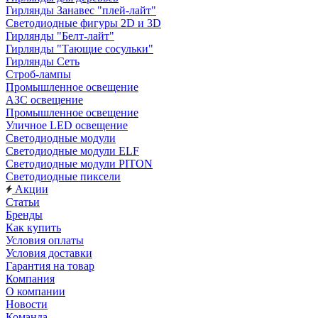
Гирлянды Занавес "плей-лайт"
Светодиодные фигуры 2D и 3D
Гирлянды "Белт-лайт"
Гирлянды "Тающие сосульки"
Гирлянды Сеть
Строб-лампы
Промышленное освещение
АЗС освещение
Промышленное освещение
Уличное LED освещение
Светодиодные модули
Светодиодные модули ELF
Светодиодные модули PITON
Светодиодные пиксели
Акции
Статьи
Бренды
Как купить
Условия оплаты
Условия доставки
Гарантия на товар
Компания
О компании
Новости
Команда