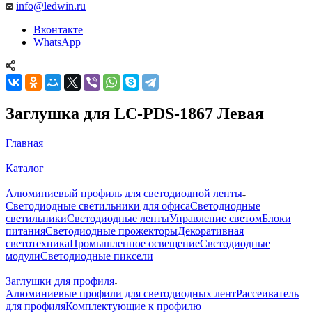
info@ledwin.ru
Вконтакте
WhatsApp
Заглушка для LC-PDS-1867 Левая
Главная
—
Каталог
—
Алюминиевый профиль для светодиодной ленты
Светодиодные светильники для офиса
Светодиодные
светильники
Светодиодные ленты
Управление светом
Блоки
питания
Светодиодные прожекторы
Декоративная
светотехника
Промышленное освещение
Светодиодные
модули
Светодиодные пиксели
—
Заглушки для профиля
Алюминиевые профили для светодиодных лент
Рассеиватель
для профиля
Комплектующие к профилю