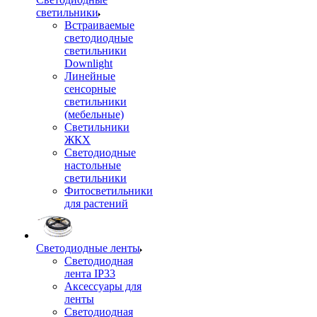
светильники
Встраиваемые
светодиодные
светильники
Downlight
Линейные
сенсорные
светильники
(мебельные)
Светильники
ЖКХ
Светодиодные
настольные
светильники
Фитосветильники
для растений
Светодиодные ленты
Светодиодная
лента IP33
Аксессуары для
ленты
Светодиодная