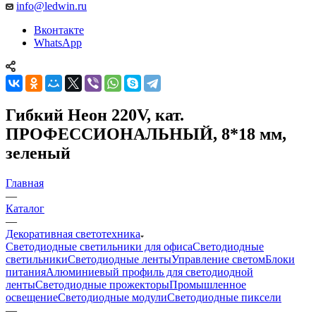
info@ledwin.ru
Вконтакте
WhatsApp
Гибкий Неон 220V, кат.
ПРОФЕССИОНАЛЬНЫЙ, 8*18 мм,
зеленый
Главная
—
Каталог
—
Декоративная светотехника
Светодиодные светильники для офиса
Светодиодные
светильники
Светодиодные ленты
Управление светом
Блоки
питания
Алюминиевый профиль для светодиодной
ленты
Светодиодные прожекторы
Промышленное
освещение
Светодиодные модули
Светодиодные пиксели
—