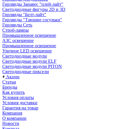
Гирлянды Занавес "плей-лайт"
Светодиодные фигуры 2D и 3D
Гирлянды "Белт-лайт"
Гирлянды "Тающие сосульки"
Гирлянды Сеть
Строб-лампы
Промышленное освещение
АЗС освещение
Промышленное освещение
Уличное LED освещение
Светодиодные модули
Светодиодные модули ELF
Светодиодные модули PITON
Светодиодные пиксели
Акции
Статьи
Бренды
Как купить
Условия оплаты
Условия доставки
Гарантия на товар
Компания
О компании
Новости
Команда