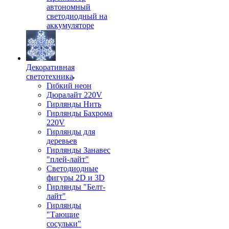
автономный
светодиодный на
аккумуляторе
Декоративная
светотехника
Гибкий неон
Дюралайт 220V
Гирлянды Нить
Гирлянды Бахрома
220V
Гирлянды для
деревьев
Гирлянды Занавес
"плей-лайт"
Светодиодные
фигуры 2D и 3D
Гирлянды "Белт-
лайт"
Гирлянды
"Тающие
сосульки"