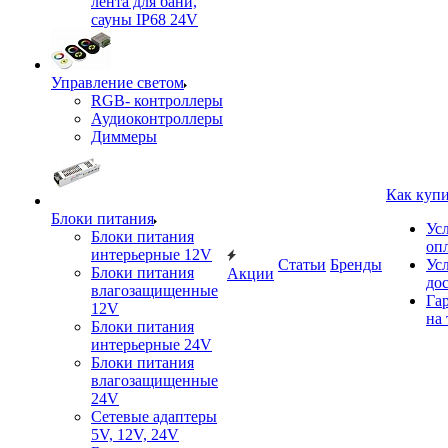
лента для бани,
сауны IP68 24V
Управление светом
RGB- контроллеры
Аудиоконтроллеры
Диммеры
Как куп
Блоки питания
Ус
Блоки питания
оп
интерьерные 12V
Статьи
Бренды
Ус
Блоки питания
Акции
до
влагозащищенные
Га
12V
на 
Блоки питания
интерьерные 24V
Блоки питания
влагозащищенные
24V
Сетевые адаптеры
5V, 12V, 24V