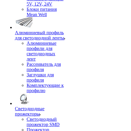
5V, 12V, 24V
Блоки питания
Mean Well
Алюминиевый профиль
для светодиодной ленты
Алюминиевые
профили для
светодиодных
лент
Рассеиватель для
профиля
Заглушки для
профиля
Комплектующие к
профилю
Светодиодные
прожекторы
Светодиодный
прожектор SMD
Прожектор