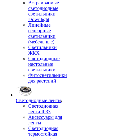
Встраиваемые
светодиодные
светильники
Downlight
Линейные
сенсорные
светильники
(мебельные)
Светильники
ЖКХ
Светодиодные
настольные
светильники
Фитосветильники
для растений
Светодиодные ленты
Светодиодная
лента IP33
Аксессуары для
ленты
Светодиодная
термостойкая