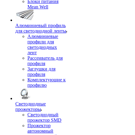
Блоки питания
Mean Well
Алюминиевый профиль
для светодиодной ленты
Алюминиевые
профили для
светодиодных
лент
Рассеиватель для
профиля
Заглушки для
профиля
Комплектующие к
профилю
Светодиодные
прожекторы
Светодиодный
прожектор SMD
Прожектор
автономный