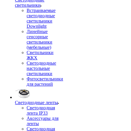
светильники
Встраиваемые
светодиодные
светильники
Downlight
Линейные
сенсорные
светильники
(мебельные)
Светильники
ЖКХ
Светодиодные
настольные
светильники
Фитосветильники
для растений
Светодиодные ленты
Светодиодная
лента IP33
Аксессуары для
ленты
Светодиодная