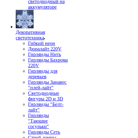
светодиодный на
аккумуляторе
Декоративная
светотехника
Гибкий неон
Дюралайт 220V
Гирлянды Нить
Гирлянды Бахрома
220V
Гирлянды для
деревьев
Гирлянды Занавес
"плей-лайт"
Светодиодные
фигуры 2D и 3D
Гирлянды "Белт-
лайт"
Гирлянды
"Тающие
сосульки"
Гирлянды Сеть
Строб-лампы