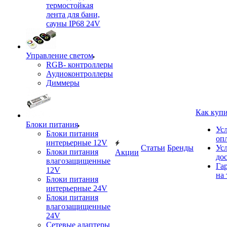
термостойкая
лента для бани,
сауны IP68 24V
Управление светом
RGB- контроллеры
Аудиоконтроллеры
Диммеры
Как куп
Блоки питания
Ус
Блоки питания
оп
интерьерные 12V
Статьи
Бренды
Ус
Блоки питания
Акции
до
влагозащищенные
Га
12V
на 
Блоки питания
интерьерные 24V
Блоки питания
влагозащищенные
24V
Сетевые адаптеры