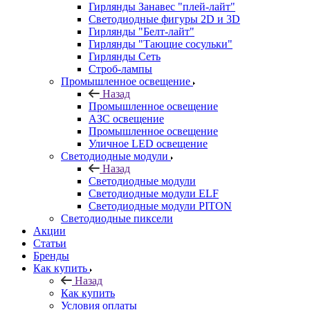
Гирлянды Занавес "плей-лайт"
Светодиодные фигуры 2D и 3D
Гирлянды "Белт-лайт"
Гирлянды "Тающие сосульки"
Гирлянды Сеть
Строб-лампы
Промышленное освещение
Назад
Промышленное освещение
АЗС освещение
Промышленное освещение
Уличное LED освещение
Светодиодные модули
Назад
Светодиодные модули
Светодиодные модули ELF
Светодиодные модули PITON
Светодиодные пиксели
Акции
Статьи
Бренды
Как купить
Назад
Как купить
Условия оплаты