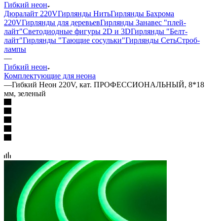
Гибкий неон
Дюралайт 220V
Гирлянды Нить
Гирлянды Бахрома
220V
Гирлянды для деревьев
Гирлянды Занавес "плей-
лайт"
Светодиодные фигуры 2D и 3D
Гирлянды "Белт-
лайт"
Гирлянды "Тающие сосульки"
Гирлянды Сеть
Строб-
лампы
—
Гибкий неон
Комплектующие для неона
—
Гибкий Неон 220V, кат. ПРОФЕССИОНАЛЬНЫЙ, 8*18
мм, зеленый