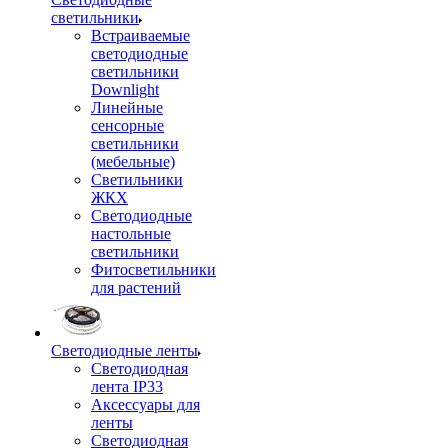
светильники
Встраиваемые
светодиодные
светильники
Downlight
Линейные
сенсорные
светильники
(мебельные)
Светильники
ЖКХ
Светодиодные
настольные
светильники
Фитосветильники
для растений
Светодиодные ленты
Светодиодная
лента IP33
Аксессуары для
ленты
Светодиодная