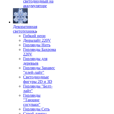
светодиодный на
аккумуляторе
Декоративная
светотехника
Гибкий неон
Дюралайт 220V
Гирлянды Нить
Гирлянды Бахрома
220V
Гирлянды для
деревьев
Гирлянды Занавес
"плей-лайт"
Светодиодные
фигуры 2D и 3D
Гирлянды "Белт-
лайт"
Гирлянды
"Тающие
сосульки"
Гирлянды Сеть
Строб-лампы