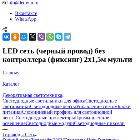
info@ledwin.ru
Вконтакте
WhatsApp
LED сеть (черный провод) без
контроллера (фиксинг) 2х1,5м мульти
Главная
—
Каталог
—
Декоративная светотехника
Светодиодные светильники для офиса
Светодиодные
светильники
Светодиодные ленты
Управление светом
Блоки
питания
Алюминиевый профиль для светодиодной
ленты
Светодиодные прожекторы
Промышленное
освещение
Светодиодные модули
Светодиодные пиксели
—
Гирлянды Сеть