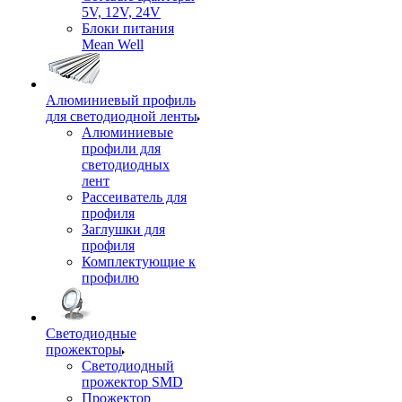
5V, 12V, 24V
Блоки питания
Mean Well
Алюминиевый профиль
для светодиодной ленты
Алюминиевые
профили для
светодиодных
лент
Рассеиватель для
профиля
Заглушки для
профиля
Комплектующие к
профилю
Светодиодные
прожекторы
Светодиодный
прожектор SMD
Прожектор