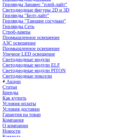
Гирлянды Занавес "плей-лайт"
Светодиодные фигуры 2D и 3D
Гирлянды "Белт-лайт"
Гирлянды "Тающие сосульки"
Гирлянды Сеть
Строб-лампы
Промышленное освещение
АЗС освещение
Промышленное освещение
Уличное LED освещение
Светодиодные модули
Светодиодные модули ELF
Светодиодные модули PITON
Светодиодные пиксели
Акции
Статьи
Бренды
Как купить
Условия оплаты
Условия доставки
Гарантия на товар
Компания
О компании
Новости
Команда