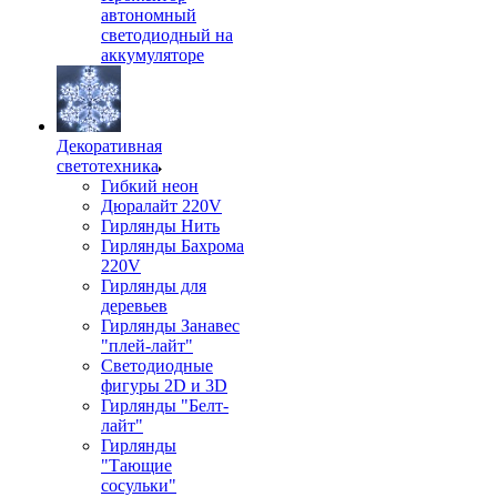
автономный
светодиодный на
аккумуляторе
Декоративная
светотехника
Гибкий неон
Дюралайт 220V
Гирлянды Нить
Гирлянды Бахрома
220V
Гирлянды для
деревьев
Гирлянды Занавес
"плей-лайт"
Светодиодные
фигуры 2D и 3D
Гирлянды "Белт-
лайт"
Гирлянды
"Тающие
сосульки"