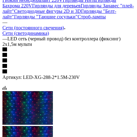
Гибкий неон
Дюралайт 220V
Гирлянды Нить
Гирлянды
Бахрома 220V
Гирлянды для деревьев
Гирлянды Занавес "плей-
лайт"
Светодиодные фигуры 2D и 3D
Гирлянды "Белт-
лайт"
Гирлянды "Тающие сосульки"
Строб-лампы
—
Сети (постоянного свечения)
Сети (светодинамика)
—
LED сеть (черный провод) без контроллера (фиксинг)
2х1,5м мульти
Артикул:
LED-XG-288-2*1.5M-230V