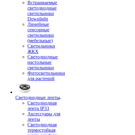
Встраиваемые
светодиодные
светильники
Downlight
Линейные
сенсорные
светильники
(мебельные)
Светильники
ЖКХ
Светодиодные
настольные
светильники
Фитосветильники
для растений
Светодиодные ленты
Светодиодная
лента IP33
Аксессуары для
ленты
Светодиодная
термостойкая