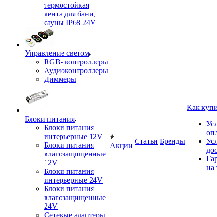
термостойкая
лента для бани,
сауны IP68 24V
Управление светом
RGB- контроллеры
Аудиоконтроллеры
Диммеры
Как куп
Блоки питания
Ус
Блоки питания
оп
интерьерные 12V
Статьи
Бренды
Ус
Блоки питания
Акции
до
влагозащищенные
Га
12V
на 
Блоки питания
интерьерные 24V
Блоки питания
влагозащищенные
24V
Сетевые адаптеры