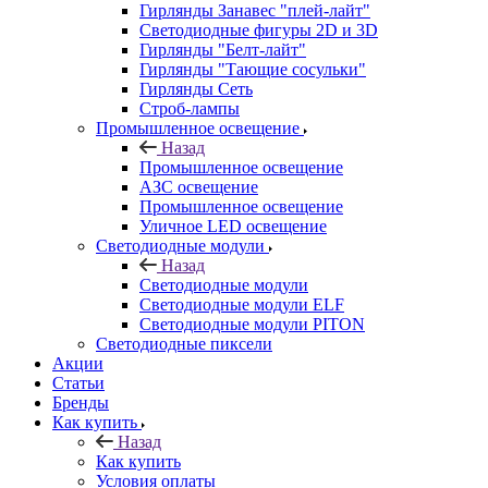
Гирлянды Занавес "плей-лайт"
Светодиодные фигуры 2D и 3D
Гирлянды "Белт-лайт"
Гирлянды "Тающие сосульки"
Гирлянды Сеть
Строб-лампы
Промышленное освещение
Назад
Промышленное освещение
АЗС освещение
Промышленное освещение
Уличное LED освещение
Светодиодные модули
Назад
Светодиодные модули
Светодиодные модули ELF
Светодиодные модули PITON
Светодиодные пиксели
Акции
Статьи
Бренды
Как купить
Назад
Как купить
Условия оплаты