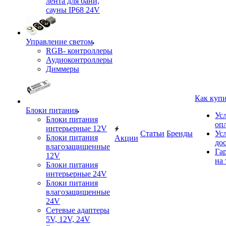
лента для бани,
сауны IP68 24V
Управление светом
RGB- контроллеры
Аудиоконтроллеры
Диммеры
Как куп
Блоки питания
Ус
Блоки питания
оп
интерьерные 12V
Статьи
Бренды
Ус
Блоки питания
Акции
до
влагозащищенные
Га
12V
на 
Блоки питания
интерьерные 24V
Блоки питания
влагозащищенные
24V
Сетевые адаптеры
5V, 12V, 24V