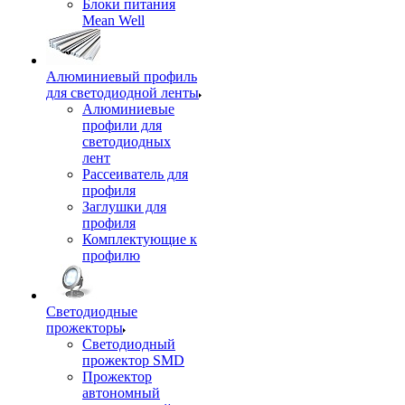
Блоки питания
Mean Well
Алюминиевый профиль
для светодиодной ленты
Алюминиевые
профили для
светодиодных
лент
Рассеиватель для
профиля
Заглушки для
профиля
Комплектующие к
профилю
Светодиодные
прожекторы
Светодиодный
прожектор SMD
Прожектор
автономный