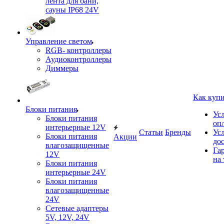
лента для бани,
сауны IP68 24V
Управление светом
RGB- контроллеры
Аудиоконтроллеры
Диммеры
Как куп
Блоки питания
Ус
Блоки питания
оп
интерьерные 12V
Статьи
Бренды
Ус
Блоки питания
Акции
до
влагозащищенные
Га
12V
на 
Блоки питания
интерьерные 24V
Блоки питания
влагозащищенные
24V
Сетевые адаптеры
5V, 12V, 24V