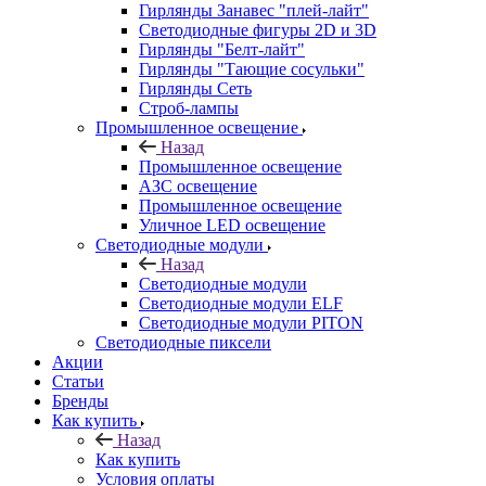
Гирлянды Занавес "плей-лайт"
Светодиодные фигуры 2D и 3D
Гирлянды "Белт-лайт"
Гирлянды "Тающие сосульки"
Гирлянды Сеть
Строб-лампы
Промышленное освещение
Назад
Промышленное освещение
АЗС освещение
Промышленное освещение
Уличное LED освещение
Светодиодные модули
Назад
Светодиодные модули
Светодиодные модули ELF
Светодиодные модули PITON
Светодиодные пиксели
Акции
Статьи
Бренды
Как купить
Назад
Как купить
Условия оплаты