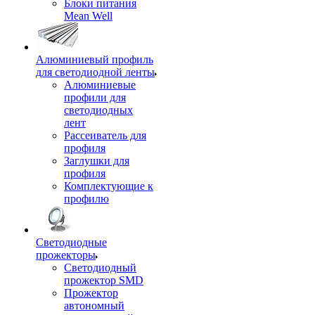
Блоки питания
Mean Well
Алюминиевый профиль
для светодиодной ленты
Алюминиевые
профили для
светодиодных
лент
Рассеиватель для
профиля
Заглушки для
профиля
Комплектующие к
профилю
Светодиодные
прожекторы
Светодиодный
прожектор SMD
Прожектор
автономный