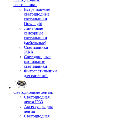
светильники
Встраиваемые
светодиодные
светильники
Downlight
Линейные
сенсорные
светильники
(мебельные)
Светильники
ЖКХ
Светодиодные
настольные
светильники
Фитосветильники
для растений
Светодиодные ленты
Светодиодная
лента IP33
Аксессуары для
ленты
Светодиодная