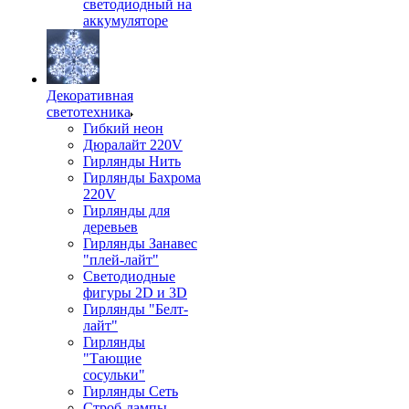
светодиодный на
аккумуляторе
Декоративная
светотехника
Гибкий неон
Дюралайт 220V
Гирлянды Нить
Гирлянды Бахрома
220V
Гирлянды для
деревьев
Гирлянды Занавес
"плей-лайт"
Светодиодные
фигуры 2D и 3D
Гирлянды "Белт-
лайт"
Гирлянды
"Тающие
сосульки"
Гирлянды Сеть
Строб-лампы