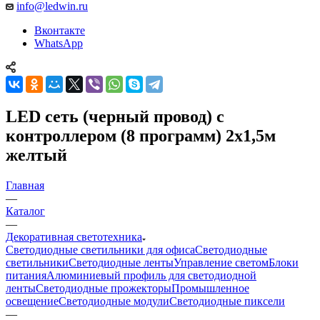
info@ledwin.ru
Вконтакте
WhatsApp
LED сеть (черный провод) с
контроллером (8 программ) 2х1,5м
желтый
Главная
—
Каталог
—
Декоративная светотехника
Светодиодные светильники для офиса
Светодиодные
светильники
Светодиодные ленты
Управление светом
Блоки
питания
Алюминиевый профиль для светодиодной
ленты
Светодиодные прожекторы
Промышленное
освещение
Светодиодные модули
Светодиодные пиксели
—