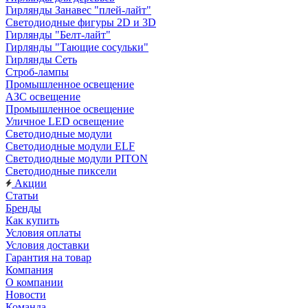
Гирлянды Занавес "плей-лайт"
Светодиодные фигуры 2D и 3D
Гирлянды "Белт-лайт"
Гирлянды "Тающие сосульки"
Гирлянды Сеть
Строб-лампы
Промышленное освещение
АЗС освещение
Промышленное освещение
Уличное LED освещение
Светодиодные модули
Светодиодные модули ELF
Светодиодные модули PITON
Светодиодные пиксели
Акции
Статьи
Бренды
Как купить
Условия оплаты
Условия доставки
Гарантия на товар
Компания
О компании
Новости
Команда