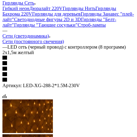
Гирлянды Сеть
Гибкий неон
Дюралайт 220V
Гирлянды Нить
Гирлянды
Бахрома 220V
Гирлянды для деревьев
Гирлянды Занавес "плей-
лайт"
Светодиодные фигуры 2D и 3D
Гирлянды "Белт-
лайт"
Гирлянды "Тающие сосульки"
Строб-лампы
—
Сети (светодинамика)
Сети (постоянного свечения)
—
LED сеть (черный провод) с контроллером (8 программ)
2х1,5м желтый
Артикул:
LED-XG-288-2*1.5M-230V