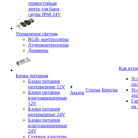
термостойкая
лента для бани,
сауны IP68 24V
Управление светом
RGB- контроллеры
Аудиоконтроллеры
Диммеры
Как куп
Блоки питания
Ус
Блоки питания
оп
интерьерные 12V
Статьи
Бренды
Ус
Блоки питания
Акции
до
влагозащищенные
Га
12V
на 
Блоки питания
интерьерные 24V
Блоки питания
влагозащищенные
24V
Сетевые адаптеры