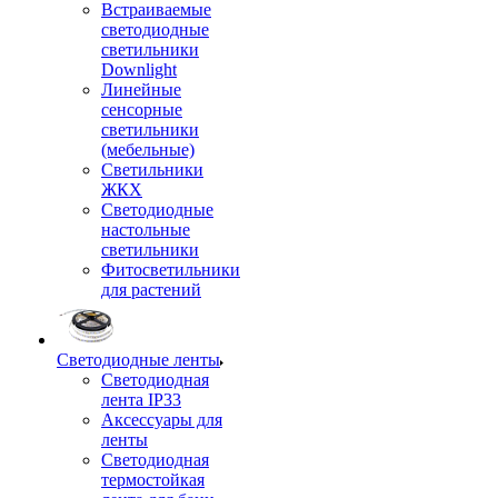
Встраиваемые
светодиодные
светильники
Downlight
Линейные
сенсорные
светильники
(мебельные)
Светильники
ЖКХ
Светодиодные
настольные
светильники
Фитосветильники
для растений
Светодиодные ленты
Светодиодная
лента IP33
Аксессуары для
ленты
Светодиодная
термостойкая