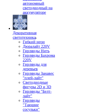
автономный
светодиодный на
аккумуляторе
Декоративная
светотехника
Гибкий неон
Дюралайт 220V
Гирлянды Нить
Гирлянды Бахрома
220V
Гирлянды для
деревьев
Гирлянды Занавес
"плей-лайт"
Светодиодные
фигуры 2D и 3D
Гирлянды "Белт-
лайт"
Гирлянды
"Тающие
сосульки"