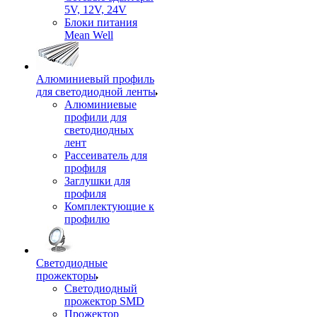
5V, 12V, 24V
Блоки питания
Mean Well
Алюминиевый профиль
для светодиодной ленты
Алюминиевые
профили для
светодиодных
лент
Рассеиватель для
профиля
Заглушки для
профиля
Комплектующие к
профилю
Светодиодные
прожекторы
Светодиодный
прожектор SMD
Прожектор