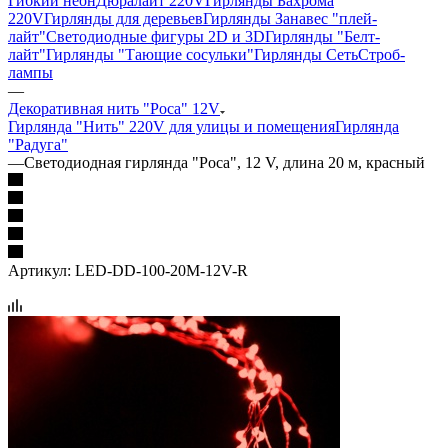
Гибкий неон
Дюралайт 220V
Гирлянды Бахрома
220V
Гирлянды для деревьев
Гирлянды Занавес "плей-
лайт"
Светодиодные фигуры 2D и 3D
Гирлянды "Белт-
лайт"
Гирлянды "Тающие сосульки"
Гирлянды Сеть
Строб-
лампы
—
Декоративная нить "Роса" 12V
Гирлянда "Нить" 220V для улицы и помещения
Гирлянда
"Радуга"
—
Светодиодная гирлянда "Роса", 12 V, длина 20 м, красный
Артикул:
LED-DD-100-20M-12V-R