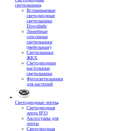
светильники
Встраиваемые
светодиодные
светильники
Downlight
Линейные
сенсорные
светильники
(мебельные)
Светильники
ЖКХ
Светодиодные
настольные
светильники
Фитосветильники
для растений
Светодиодные ленты
Светодиодная
лента IP33
Аксессуары для
ленты
Светодиодная