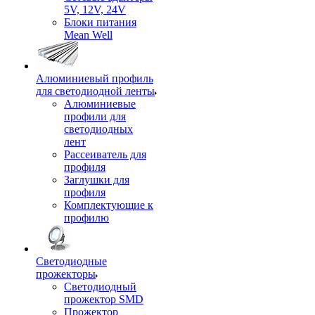
5V, 12V, 24V
Блоки питания
Mean Well
Алюминиевый профиль
для светодиодной ленты
Алюминиевые
профили для
светодиодных
лент
Рассеиватель для
профиля
Заглушки для
профиля
Комплектующие к
профилю
Светодиодные
прожекторы
Светодиодный
прожектор SMD
Прожектор