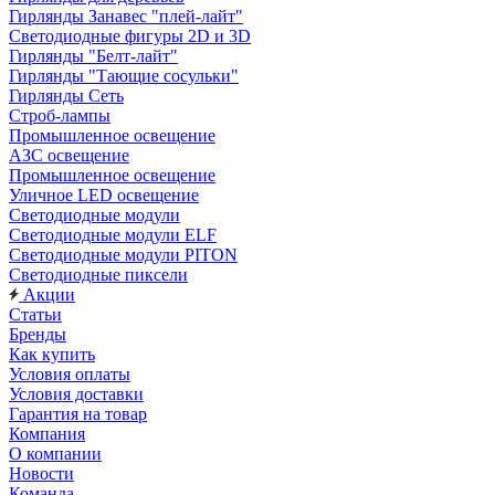
Гирлянды Занавес "плей-лайт"
Светодиодные фигуры 2D и 3D
Гирлянды "Белт-лайт"
Гирлянды "Тающие сосульки"
Гирлянды Сеть
Строб-лампы
Промышленное освещение
АЗС освещение
Промышленное освещение
Уличное LED освещение
Светодиодные модули
Светодиодные модули ELF
Светодиодные модули PITON
Светодиодные пиксели
Акции
Статьи
Бренды
Как купить
Условия оплаты
Условия доставки
Гарантия на товар
Компания
О компании
Новости
Команда