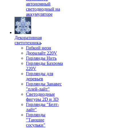
автономный
светодиодный на
аккумуляторе
Декоративная
светотехника
Гибкий неон
Дюралайт 220V
Гирлянды Нить
Гирлянды Бахрома
220V
Гирлянды для
деревьев
Гирлянды Занавес
"плей-лайт"
Светодиодные
фигуры 2D и 3D
Гирлянды "Белт-
лайт"
Гирлянды
"Тающие
сосульки"