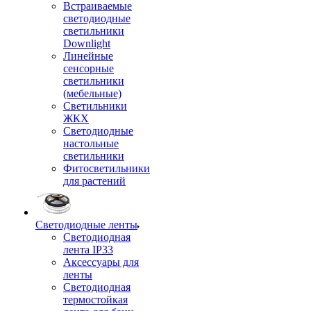
Встраиваемые
светодиодные
светильники
Downlight
Линейные
сенсорные
светильники
(мебельные)
Светильники
ЖКХ
Светодиодные
настольные
светильники
Фитосветильники
для растений
Светодиодные ленты
Светодиодная
лента IP33
Аксессуары для
ленты
Светодиодная
термостойкая