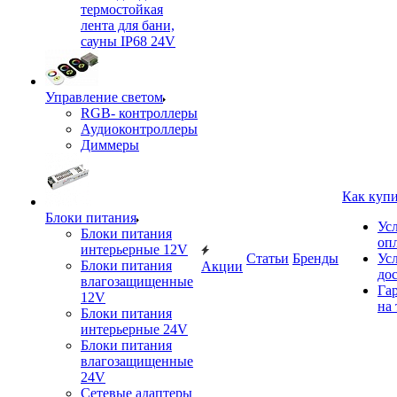
термостойкая
лента для бани,
сауны IP68 24V
Управление светом
RGB- контроллеры
Аудиоконтроллеры
Диммеры
Как куп
Блоки питания
Ус
Блоки питания
оп
интерьерные 12V
Статьи
Бренды
Ус
Блоки питания
Акции
до
влагозащищенные
Га
12V
на 
Блоки питания
интерьерные 24V
Блоки питания
влагозащищенные
24V
Сетевые адаптеры