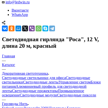
info@ledwin.ru
Вконтакте
WhatsApp
Светодиодная гирлянда "Роса", 12 V,
длина 20 м, красный
Главная
—
Каталог
—
Декоративная светотехника
Светодиодные светильники для офиса
Светодиодные
светильники
Светодиодные ленты
Управление светом
Блоки
питания
Алюминиевый профиль для светодиодной
ленты
Светодиодные прожекторы
Промышленное
освещение
Светодиодные модули
Светодиодные пиксели
—
Гирлянды Нить