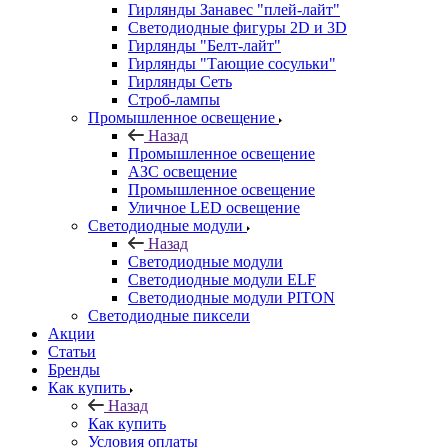
Гирлянды Занавес "плей-лайт"
Светодиодные фигуры 2D и 3D
Гирлянды "Белт-лайт"
Гирлянды "Тающие сосульки"
Гирлянды Сеть
Строб-лампы
Промышленное освещение
Назад
Промышленное освещение
АЗС освещение
Промышленное освещение
Уличное LED освещение
Светодиодные модули
Назад
Светодиодные модули
Светодиодные модули ELF
Светодиодные модули PITON
Светодиодные пиксели
Акции
Статьи
Бренды
Как купить
Назад
Как купить
Условия оплаты