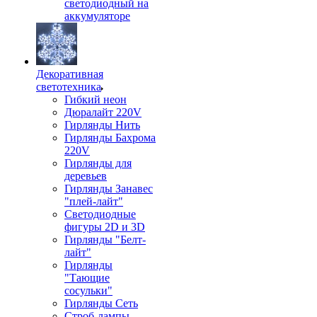
светодиодный на
аккумуляторе
Декоративная
светотехника
Гибкий неон
Дюралайт 220V
Гирлянды Нить
Гирлянды Бахрома
220V
Гирлянды для
деревьев
Гирлянды Занавес
"плей-лайт"
Светодиодные
фигуры 2D и 3D
Гирлянды "Белт-
лайт"
Гирлянды
"Тающие
сосульки"
Гирлянды Сеть
Строб-лампы