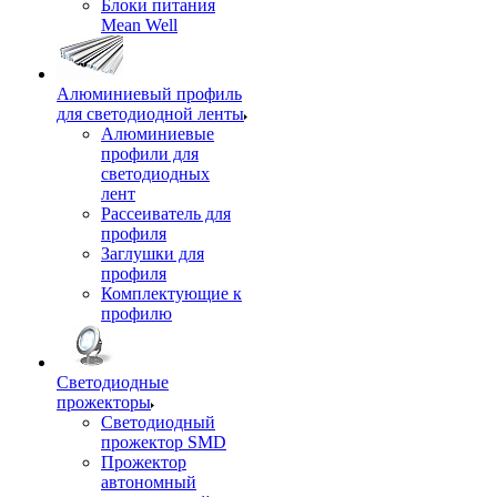
Блоки питания
Mean Well
Алюминиевый профиль
для светодиодной ленты
Алюминиевые
профили для
светодиодных
лент
Рассеиватель для
профиля
Заглушки для
профиля
Комплектующие к
профилю
Светодиодные
прожекторы
Светодиодный
прожектор SMD
Прожектор
автономный