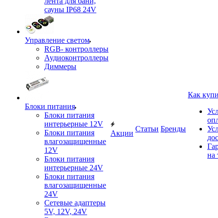
лента для бани,
сауны IP68 24V
Управление светом
RGB- контроллеры
Аудиоконтроллеры
Диммеры
Как куп
Блоки питания
Ус
Блоки питания
оп
интерьерные 12V
Статьи
Бренды
Ус
Блоки питания
Акции
до
влагозащищенные
Га
12V
на 
Блоки питания
интерьерные 24V
Блоки питания
влагозащищенные
24V
Сетевые адаптеры
5V, 12V, 24V