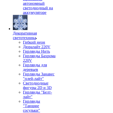
автономный
светодиодный на
аккумуляторе
Декоративная
светотехника
Гибкий неон
Дюралайт 220V
Гирлянды Нить
Гирлянды Бахрома
220V
Гирлянды для
деревьев
Гирлянды Занавес
"плей-лайт"
Светодиодные
фигуры 2D и 3D
Гирлянды "Белт-
лайт"
Гирлянды
"Тающие
сосульки"