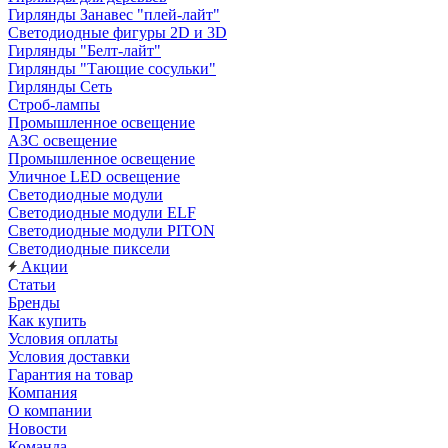
Гирлянды Занавес "плей-лайт"
Светодиодные фигуры 2D и 3D
Гирлянды "Белт-лайт"
Гирлянды "Тающие сосульки"
Гирлянды Сеть
Строб-лампы
Промышленное освещение
АЗС освещение
Промышленное освещение
Уличное LED освещение
Светодиодные модули
Светодиодные модули ELF
Светодиодные модули PITON
Светодиодные пиксели
Акции
Статьи
Бренды
Как купить
Условия оплаты
Условия доставки
Гарантия на товар
Компания
О компании
Новости
Команда