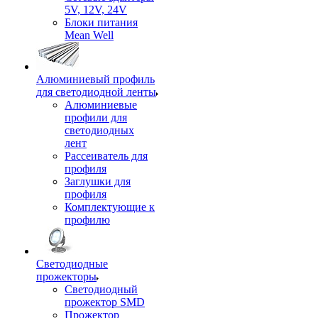
5V, 12V, 24V
Блоки питания
Mean Well
Алюминиевый профиль
для светодиодной ленты
Алюминиевые
профили для
светодиодных
лент
Рассеиватель для
профиля
Заглушки для
профиля
Комплектующие к
профилю
Светодиодные
прожекторы
Светодиодный
прожектор SMD
Прожектор