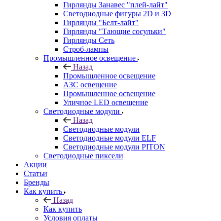
Гирлянды Занавес "плей-лайт"
Светодиодные фигуры 2D и 3D
Гирлянды "Белт-лайт"
Гирлянды "Тающие сосульки"
Гирлянды Сеть
Строб-лампы
Промышленное освещение
Назад
Промышленное освещение
АЗС освещение
Промышленное освещение
Уличное LED освещение
Светодиодные модули
Назад
Светодиодные модули
Светодиодные модули ELF
Светодиодные модули PITON
Светодиодные пиксели
Акции
Статьи
Бренды
Как купить
Назад
Как купить
Условия оплаты