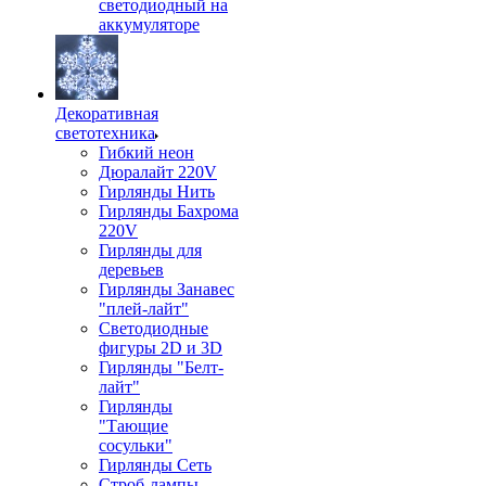
светодиодный на
аккумуляторе
Декоративная
светотехника
Гибкий неон
Дюралайт 220V
Гирлянды Нить
Гирлянды Бахрома
220V
Гирлянды для
деревьев
Гирлянды Занавес
"плей-лайт"
Светодиодные
фигуры 2D и 3D
Гирлянды "Белт-
лайт"
Гирлянды
"Тающие
сосульки"
Гирлянды Сеть
Строб-лампы