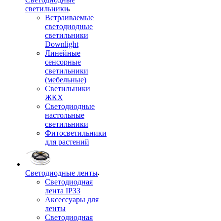
светильники
Встраиваемые
светодиодные
светильники
Downlight
Линейные
сенсорные
светильники
(мебельные)
Светильники
ЖКХ
Светодиодные
настольные
светильники
Фитосветильники
для растений
Светодиодные ленты
Светодиодная
лента IP33
Аксессуары для
ленты
Светодиодная