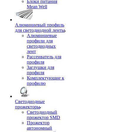
Блоки питания
Mean Well
Алюминиевый профиль
для светодиодной ленты
Алюминиевые
профили для
светодиодных
лент
Рассеиватель для
профиля
Заглушки для
профиля
Комплектующие к
профилю
Светодиодные
прожекторы
Светодиодный
прожектор SMD
Прожектор
автономный