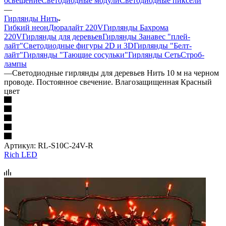
освещение
Светодиодные модули
Светодиодные пиксели
—
Гирлянды Нить
Гибкий неон
Дюралайт 220V
Гирлянды Бахрома
220V
Гирлянды для деревьев
Гирлянды Занавес "плей-
лайт"
Светодиодные фигуры 2D и 3D
Гирлянды "Белт-
лайт"
Гирлянды "Тающие сосульки"
Гирлянды Сеть
Строб-
лампы
—
Светодиодные гирлянды для деревьев Нить 10 м на черном
проводе. Постоянное свечение. Влагозащищенная Красный
цвет
Артикул:
RL-S10C-24V-R
Rich LED