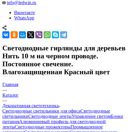
info@ledwin.ru
Вконтакте
WhatsApp
Светодиодные гирлянды для деревьев
Нить 10 м на черном проводе.
Постоянное свечение.
Влагозащищенная Красный цвет
Главная
—
Каталог
—
Декоративная светотехника
Светодиодные светильники для офиса
Светодиодные
светильники
Светодиодные ленты
Управление светом
Блоки
питания
Алюминиевый профиль для светодиодной
ленты
Светодиодные прожекторы
Промышленное