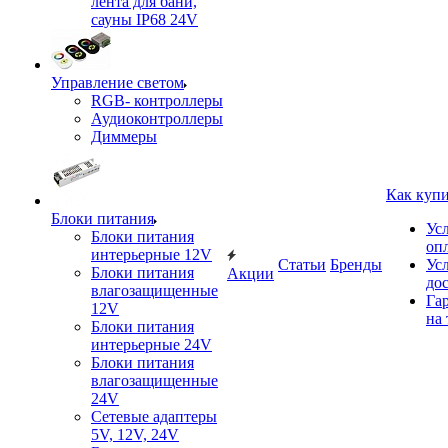
лента для бани,
сауны IP68 24V
Управление светом
RGB- контроллеры
Аудиоконтроллеры
Диммеры
Как куп
Блоки питания
Ус
Блоки питания
оп
интерьерные 12V
Статьи
Бренды
Ус
Блоки питания
Акции
до
влагозащищенные
Га
12V
на 
Блоки питания
интерьерные 24V
Блоки питания
влагозащищенные
24V
Сетевые адаптеры
5V, 12V, 24V