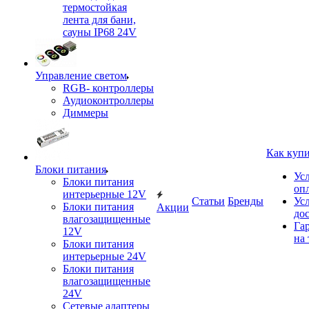
термостойкая
лента для бани,
сауны IP68 24V
Управление светом
RGB- контроллеры
Аудиоконтроллеры
Диммеры
Как куп
Блоки питания
Ус
Блоки питания
оп
интерьерные 12V
Статьи
Бренды
Ус
Блоки питания
Акции
до
влагозащищенные
Га
12V
на 
Блоки питания
интерьерные 24V
Блоки питания
влагозащищенные
24V
Сетевые адаптеры