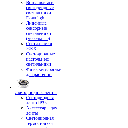
Встраиваемые
светодиодные
светильники
Downlight
Линейные
сенсорные
светильники
(мебельные)
Светильники
ЖКХ
Светодиодные
настольные
светильники
Фитосветильники
для растений
Светодиодные ленты
Светодиодная
лента IP33
Аксессуары для
ленты
Светодиодная
термостойкая