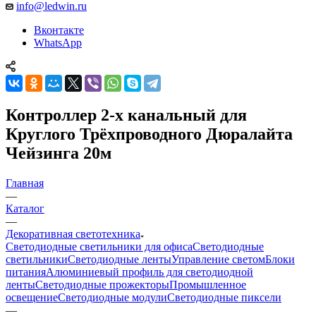
info@ledwin.ru
Вконтакте
WhatsApp
Контроллер 2-х канальный для
Круглого Трёхпроводного Дюралайта
Чейзинга 20м
Главная
—
Каталог
—
Декоративная светотехника
Светодиодные светильники для офиса
Светодиодные
светильники
Светодиодные ленты
Управление светом
Блоки
питания
Алюминиевый профиль для светодиодной
ленты
Светодиодные прожекторы
Промышленное
освещение
Светодиодные модули
Светодиодные пиксели
—