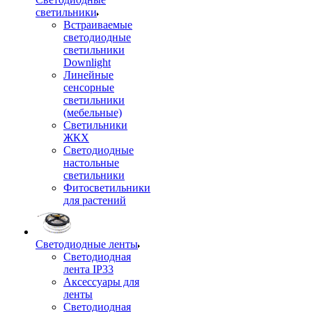
светильники
Встраиваемые
светодиодные
светильники
Downlight
Линейные
сенсорные
светильники
(мебельные)
Светильники
ЖКХ
Светодиодные
настольные
светильники
Фитосветильники
для растений
Светодиодные ленты
Светодиодная
лента IP33
Аксессуары для
ленты
Светодиодная