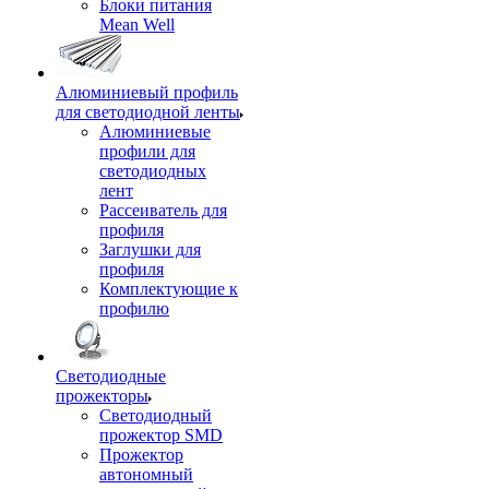
Блоки питания
Mean Well
Алюминиевый профиль
для светодиодной ленты
Алюминиевые
профили для
светодиодных
лент
Рассеиватель для
профиля
Заглушки для
профиля
Комплектующие к
профилю
Светодиодные
прожекторы
Светодиодный
прожектор SMD
Прожектор
автономный