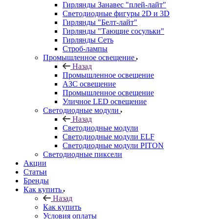
Гирлянды Занавес "плей-лайт"
Светодиодные фигуры 2D и 3D
Гирлянды "Белт-лайт"
Гирлянды "Тающие сосульки"
Гирлянды Сеть
Строб-лампы
Промышленное освещение
Назад
Промышленное освещение
АЗС освещение
Промышленное освещение
Уличное LED освещение
Светодиодные модули
Назад
Светодиодные модули
Светодиодные модули ELF
Светодиодные модули PITON
Светодиодные пиксели
Акции
Статьи
Бренды
Как купить
Назад
Как купить
Условия оплаты