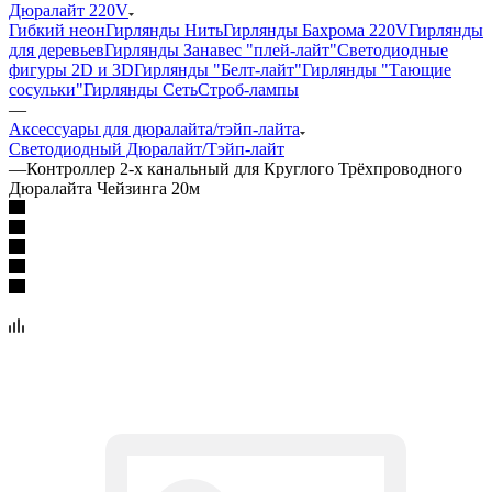
Дюралайт 220V
Гибкий неон
Гирлянды Нить
Гирлянды Бахрома 220V
Гирлянды
для деревьев
Гирлянды Занавес "плей-лайт"
Светодиодные
фигуры 2D и 3D
Гирлянды "Белт-лайт"
Гирлянды "Тающие
сосульки"
Гирлянды Сеть
Строб-лампы
—
Аксессуары для дюралайта/тэйп-лайта
Светодиодный Дюралайт/Тэйп-лайт
—
Контроллер 2-х канальный для Круглого Трёхпроводного
Дюралайта Чейзинга 20м