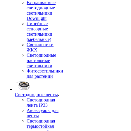
Встраиваемые
светодиодные
светильники
Downlight
Линейные
сенсорные
светильники
(мебельные)
Светильники
ЖКХ
Светодиодные
настольные
светильники
Фитосветильники
для растений
Светодиодные ленты
Светодиодная
лента IP33
Аксессуары для
ленты
Светодиодная
термостойкая