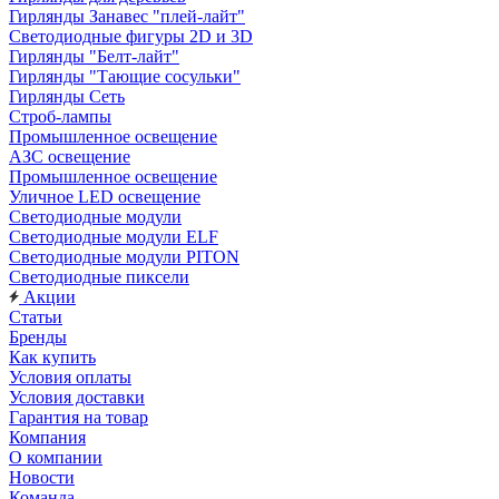
Гирлянды Занавес "плей-лайт"
Светодиодные фигуры 2D и 3D
Гирлянды "Белт-лайт"
Гирлянды "Тающие сосульки"
Гирлянды Сеть
Строб-лампы
Промышленное освещение
АЗС освещение
Промышленное освещение
Уличное LED освещение
Светодиодные модули
Светодиодные модули ELF
Светодиодные модули PITON
Светодиодные пиксели
Акции
Статьи
Бренды
Как купить
Условия оплаты
Условия доставки
Гарантия на товар
Компания
О компании
Новости
Команда