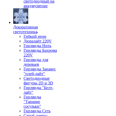
светодиодный на
аккумуляторе
Декоративная
светотехника
Гибкий неон
Дюралайт 220V
Гирлянды Нить
Гирлянды Бахрома
220V
Гирлянды для
деревьев
Гирлянды Занавес
"плей-лайт"
Светодиодные
фигуры 2D и 3D
Гирлянды "Белт-
лайт"
Гирлянды
"Тающие
сосульки"
Гирлянды Сеть
Строб-лампы