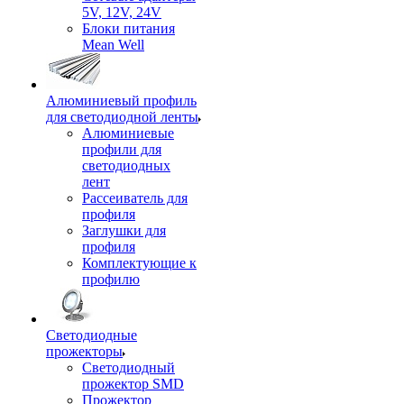
5V, 12V, 24V
Блоки питания
Mean Well
Алюминиевый профиль
для светодиодной ленты
Алюминиевые
профили для
светодиодных
лент
Рассеиватель для
профиля
Заглушки для
профиля
Комплектующие к
профилю
Светодиодные
прожекторы
Светодиодный
прожектор SMD
Прожектор