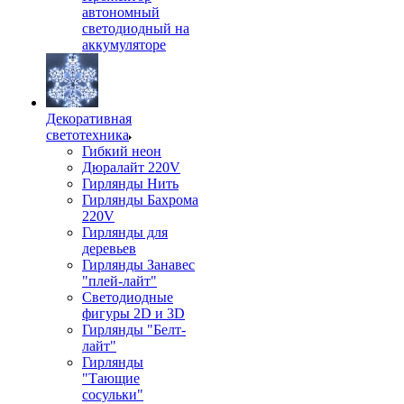
автономный
светодиодный на
аккумуляторе
Декоративная
светотехника
Гибкий неон
Дюралайт 220V
Гирлянды Нить
Гирлянды Бахрома
220V
Гирлянды для
деревьев
Гирлянды Занавес
"плей-лайт"
Светодиодные
фигуры 2D и 3D
Гирлянды "Белт-
лайт"
Гирлянды
"Тающие
сосульки"