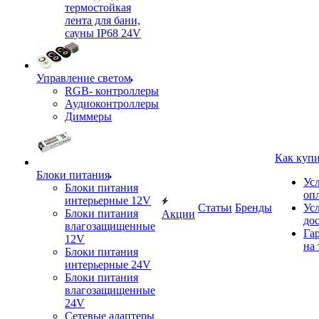
термостойкая
лента для бани,
сауны IP68 24V
Управление светом
RGB- контроллеры
Аудиоконтроллеры
Диммеры
Как куп
Блоки питания
Ус
Блоки питания
оп
интерьерные 12V
Статьи
Бренды
Ус
Блоки питания
Акции
до
влагозащищенные
Га
12V
на 
Блоки питания
интерьерные 24V
Блоки питания
влагозащищенные
24V
Сетевые адаптеры