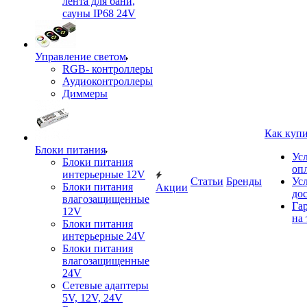
лента для бани,
сауны IP68 24V
Управление светом
RGB- контроллеры
Аудиоконтроллеры
Диммеры
Как куп
Блоки питания
Ус
Блоки питания
оп
интерьерные 12V
Статьи
Бренды
Ус
Блоки питания
Акции
до
влагозащищенные
Га
12V
на 
Блоки питания
интерьерные 24V
Блоки питания
влагозащищенные
24V
Сетевые адаптеры
5V, 12V, 24V