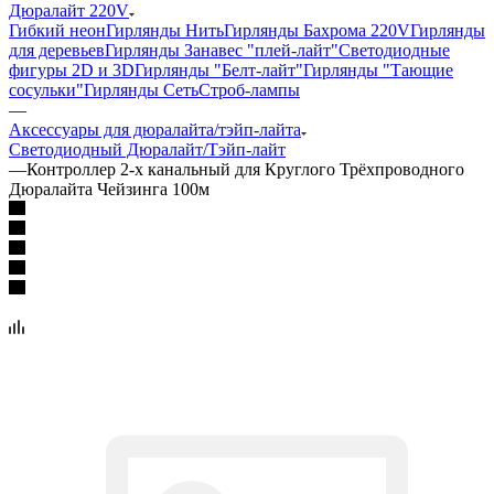
Дюралайт 220V
Гибкий неон
Гирлянды Нить
Гирлянды Бахрома 220V
Гирлянды
для деревьев
Гирлянды Занавес "плей-лайт"
Светодиодные
фигуры 2D и 3D
Гирлянды "Белт-лайт"
Гирлянды "Тающие
сосульки"
Гирлянды Сеть
Строб-лампы
—
Аксессуары для дюралайта/тэйп-лайта
Светодиодный Дюралайт/Тэйп-лайт
—
Контроллер 2-х канальный для Круглого Трёхпроводного
Дюралайта Чейзинга 100м