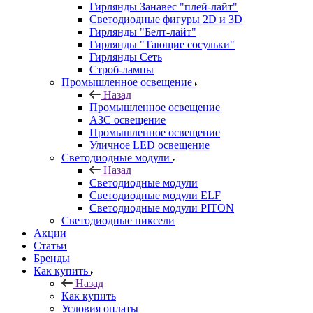
Гирлянды Занавес "плей-лайт"
Светодиодные фигуры 2D и 3D
Гирлянды "Белт-лайт"
Гирлянды "Тающие сосульки"
Гирлянды Сеть
Строб-лампы
Промышленное освещение
Назад
Промышленное освещение
АЗС освещение
Промышленное освещение
Уличное LED освещение
Светодиодные модули
Назад
Светодиодные модули
Светодиодные модули ELF
Светодиодные модули PITON
Светодиодные пиксели
Акции
Статьи
Бренды
Как купить
Назад
Как купить
Условия оплаты