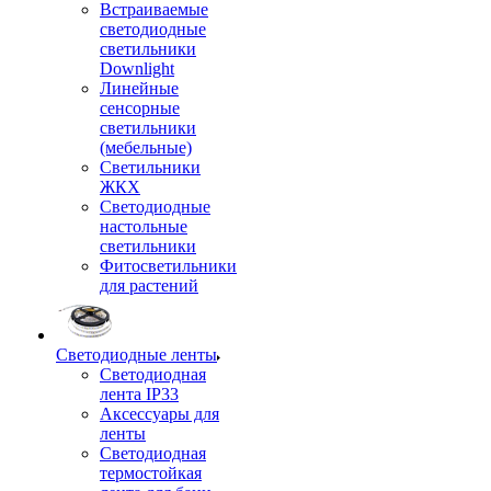
Встраиваемые
светодиодные
светильники
Downlight
Линейные
сенсорные
светильники
(мебельные)
Светильники
ЖКХ
Светодиодные
настольные
светильники
Фитосветильники
для растений
Светодиодные ленты
Светодиодная
лента IP33
Аксессуары для
ленты
Светодиодная
термостойкая