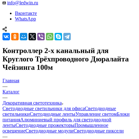
info@ledwin.ru
Вконтакте
WhatsApp
Контроллер 2-х канальный для
Круглого Трёхпроводного Дюралайта
Чейзинга 100м
Главная
—
Каталог
—
Декоративная светотехника
Светодиодные светильники для офиса
Светодиодные
светильники
Светодиодные ленты
Управление светом
Блоки
питания
Алюминиевый профиль для светодиодной
ленты
Светодиодные прожекторы
Промышленное
освещение
Светодиодные модули
Светодиодные пиксели
—