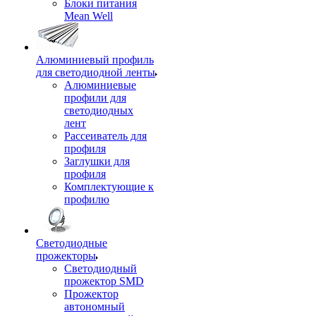
Блоки питания
Mean Well
Алюминиевый профиль
для светодиодной ленты
Алюминиевые
профили для
светодиодных
лент
Рассеиватель для
профиля
Заглушки для
профиля
Комплектующие к
профилю
Светодиодные
прожекторы
Светодиодный
прожектор SMD
Прожектор
автономный