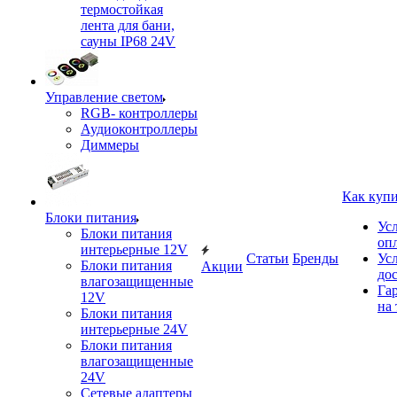
термостойкая
лента для бани,
сауны IP68 24V
Управление светом
RGB- контроллеры
Аудиоконтроллеры
Диммеры
Как куп
Блоки питания
Ус
Блоки питания
оп
интерьерные 12V
Статьи
Бренды
Ус
Блоки питания
Акции
до
влагозащищенные
Га
12V
на 
Блоки питания
интерьерные 24V
Блоки питания
влагозащищенные
24V
Сетевые адаптеры