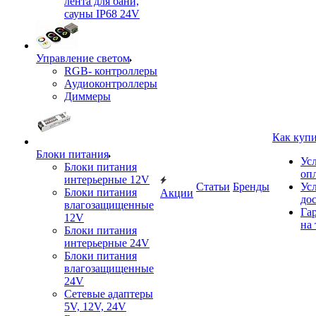
лента для бани,
сауны IP68 24V
Управление светом
RGB- контроллеры
Аудиоконтроллеры
Диммеры
Как куп
Блоки питания
Ус
Блоки питания
оп
интерьерные 12V
Статьи
Бренды
Ус
Блоки питания
Акции
до
влагозащищенные
Га
12V
на 
Блоки питания
интерьерные 24V
Блоки питания
влагозащищенные
24V
Сетевые адаптеры
5V, 12V, 24V