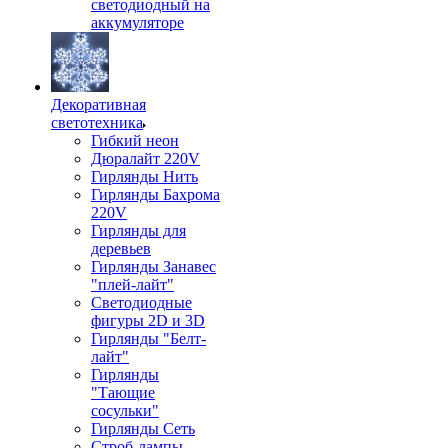
светодиодный на
аккумуляторе
Декоративная
светотехника
Гибкий неон
Дюралайт 220V
Гирлянды Нить
Гирлянды Бахрома
220V
Гирлянды для
деревьев
Гирлянды Занавес
"плей-лайт"
Светодиодные
фигуры 2D и 3D
Гирлянды "Белт-
лайт"
Гирлянды
"Тающие
сосульки"
Гирлянды Сеть
Строб-лампы