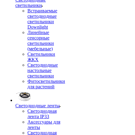
светильники
Встраиваемые
светодиодные
светильники
Downlight
Линейные
сенсорные
светильники
(мебельные)
Светильники
ЖКХ
Светодиодные
настольные
светильники
Фитосветильники
для растений
Светодиодные ленты
Светодиодная
лента IP33
Аксессуары для
ленты
Светодиодная