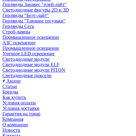
Гирлянды Занавес "плей-лайт"
Светодиодные фигуры 2D и 3D
Гирлянды "Белт-лайт"
Гирлянды "Тающие сосульки"
Гирлянды Сеть
Строб-лампы
Промышленное освещение
АЗС освещение
Промышленное освещение
Уличное LED освещение
Светодиодные модули
Светодиодные модули ELF
Светодиодные модули PITON
Светодиодные пиксели
Акции
Статьи
Бренды
Как купить
Условия оплаты
Условия доставки
Гарантия на товар
Компания
О компании
Новости
Команда