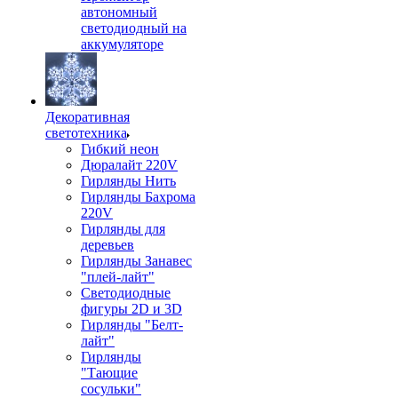
автономный
светодиодный на
аккумуляторе
Декоративная
светотехника
Гибкий неон
Дюралайт 220V
Гирлянды Нить
Гирлянды Бахрома
220V
Гирлянды для
деревьев
Гирлянды Занавес
"плей-лайт"
Светодиодные
фигуры 2D и 3D
Гирлянды "Белт-
лайт"
Гирлянды
"Тающие
сосульки"