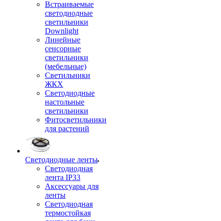
Встраиваемые
светодиодные
светильники
Downlight
Линейные
сенсорные
светильники
(мебельные)
Светильники
ЖКХ
Светодиодные
настольные
светильники
Фитосветильники
для растений
Светодиодные ленты
Светодиодная
лента IP33
Аксессуары для
ленты
Светодиодная
термостойкая