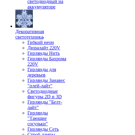
светодиодный на
аккумуляторе
Декоративная
светотехника
Гибкий неон
Дюралайт 220V
Гирлянды Нить
Гирлянды Бахрома
220V
Гирлянды для
деревьев
Гирлянды Занавес
"плей-лайт"
Светодиодные
фигуры 2D и 3D
Гирлянды "Белт-
лайт"
Гирлянды
"Тающие
сосульки"
Гирлянды Сеть
Строб-лампы