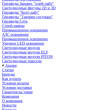
Гирлянды Занавес "плей-лайт"
Светодиодные фигуры 2D и 3D
Гирлянды "Белт-лайт"
Гирлянды "Тающие сосульки"
Гирлянды Сеть
Строб-лампы
Промышленное освещение
АЗС освещение
Промышленное освещение
Уличное LED освещение
Светодиодные модули
Светодиодные модули ELF
Светодиодные модули PITON
Светодиодные пиксели
Акции
Статьи
Бренды
Как купить
Условия оплаты
Условия доставки
Гарантия на товар
Компания
О компании
Новости
Команда