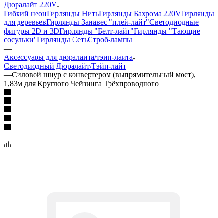
Дюралайт 220V
Гибкий неон
Гирлянды Нить
Гирлянды Бахрома 220V
Гирлянды
для деревьев
Гирлянды Занавес "плей-лайт"
Светодиодные
фигуры 2D и 3D
Гирлянды "Белт-лайт"
Гирлянды "Тающие
сосульки"
Гирлянды Сеть
Строб-лампы
—
Аксессуары для дюралайта/тэйп-лайта
Светодиодный Дюралайт/Тэйп-лайт
—
Силовой шнур с конвертером (выпрямительный мост),
1,83м для Круглого Чейзинга Трёхпроводного