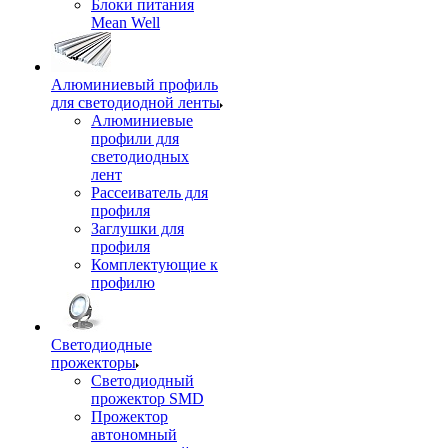
Блоки питания
Mean Well
Алюминиевый профиль
для светодиодной ленты
Алюминиевые
профили для
светодиодных
лент
Рассеиватель для
профиля
Заглушки для
профиля
Комплектующие к
профилю
Светодиодные
прожекторы
Светодиодный
прожектор SMD
Прожектор
автономный