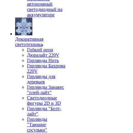
автономный
светодиодный на
аккумуляторе
Декоративная
светотехника
Гибкий неон
Дюралайт 220V
Гирлянды Нить
Гирлянды Бахрома
220V
Гирлянды для
деревьев
Гирлянды Занавес
"плей-лайт"
Светодиодные
фигуры 2D и 3D
Гирлянды "Белт-
лайт"
Гирлянды
"Тающие
сосульки"