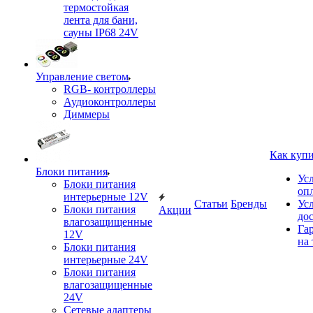
термостойкая
лента для бани,
сауны IP68 24V
Управление светом
RGB- контроллеры
Аудиоконтроллеры
Диммеры
Как куп
Блоки питания
Ус
Блоки питания
оп
интерьерные 12V
Статьи
Бренды
Ус
Блоки питания
Акции
до
влагозащищенные
Га
12V
на 
Блоки питания
интерьерные 24V
Блоки питания
влагозащищенные
24V
Сетевые адаптеры