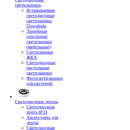
светильники
Встраиваемые
светодиодные
светильники
Downlight
Линейные
сенсорные
светильники
(мебельные)
Светильники
ЖКХ
Светодиодные
настольные
светильники
Фитосветильники
для растений
Светодиодные ленты
Светодиодная
лента IP33
Аксессуары для
ленты
Светодиодная