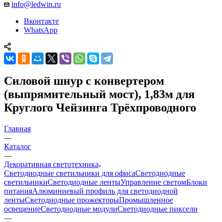
info@ledwin.ru
Вконтакте
WhatsApp
Силовой шнур с конвертером
(выпрямительный мост), 1,83м для
Круглого Чейзинга Трёхпроводного
Главная
—
Каталог
—
Декоративная светотехника
Светодиодные светильники для офиса
Светодиодные
светильники
Светодиодные ленты
Управление светом
Блоки
питания
Алюминиевый профиль для светодиодной
ленты
Светодиодные прожекторы
Промышленное
освещение
Светодиодные модули
Светодиодные пиксели
—