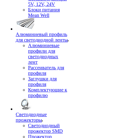
5V, 12V, 24V
Блоки питания
Mean Well
Алюминиевый профиль
для светодиодной ленты
Алюминиевые
профили для
светодиодных
лент
Рассеиватель для
профиля
Заглушки для
профиля
Комплектующие к
профилю
Светодиодные
прожекторы
Светодиодный
прожектор SMD
Прожектор