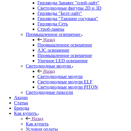
Гирлянды Занавес "плей-лайт"
Светодиодные фигуры 2D и 3D
Гирлянды "Белт-лайт"
Гирлянды "Тающие сосульки"
Гирлянды Сеть
Строб-лампы
Промышленное освещение
Назад
Промышленное освещение
АЗС освещение
Промышленное освещение
Уличное LED освещение
Светодиодные модули
Назад
Светодиодные модули
Светодиодные модули ELF
Светодиодные модули PITON
Светодиодные пиксели
Акции
Статьи
Бренды
Как купить
Назад
Как купить
Условия оплаты