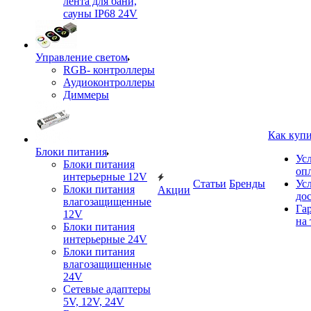
лента для бани,
сауны IP68 24V
Управление светом
RGB- контроллеры
Аудиоконтроллеры
Диммеры
Как куп
Блоки питания
Ус
Блоки питания
оп
интерьерные 12V
Статьи
Бренды
Ус
Блоки питания
Акции
до
влагозащищенные
Га
12V
на 
Блоки питания
интерьерные 24V
Блоки питания
влагозащищенные
24V
Сетевые адаптеры
5V, 12V, 24V