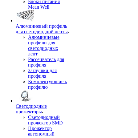
Блоки питания
Mean Well
Алюминиевый профиль
для светодиодной ленты
Алюминиевые
профили для
светодиодных
лент
Рассеиватель для
профиля
Заглушки для
профиля
Комплектующие к
профилю
Светодиодные
прожекторы
Светодиодный
прожектор SMD
Прожектор
автономный