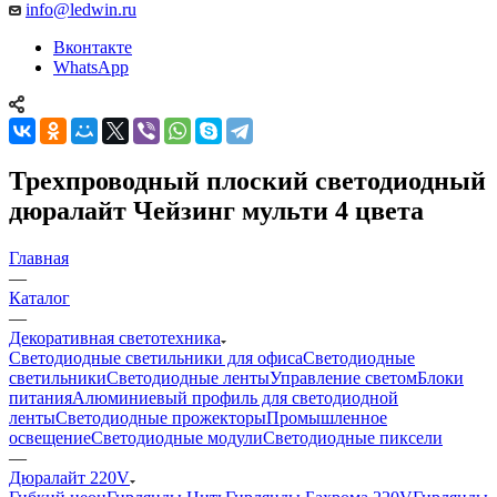
info@ledwin.ru
Вконтакте
WhatsApp
Трехпроводный плоский светодиодный
дюралайт Чейзинг мульти 4 цвета
Главная
—
Каталог
—
Декоративная светотехника
Светодиодные светильники для офиса
Светодиодные
светильники
Светодиодные ленты
Управление светом
Блоки
питания
Алюминиевый профиль для светодиодной
ленты
Светодиодные прожекторы
Промышленное
освещение
Светодиодные модули
Светодиодные пиксели
—
Дюралайт 220V