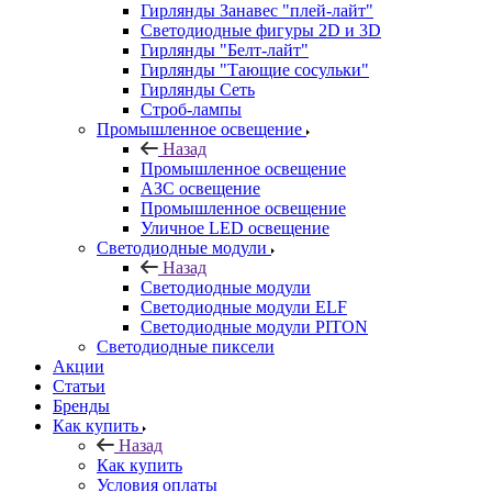
Гирлянды Занавес "плей-лайт"
Светодиодные фигуры 2D и 3D
Гирлянды "Белт-лайт"
Гирлянды "Тающие сосульки"
Гирлянды Сеть
Строб-лампы
Промышленное освещение
Назад
Промышленное освещение
АЗС освещение
Промышленное освещение
Уличное LED освещение
Светодиодные модули
Назад
Светодиодные модули
Светодиодные модули ELF
Светодиодные модули PITON
Светодиодные пиксели
Акции
Статьи
Бренды
Как купить
Назад
Как купить
Условия оплаты