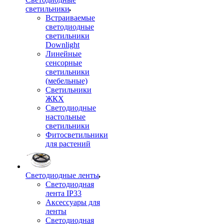
светильники
Встраиваемые
светодиодные
светильники
Downlight
Линейные
сенсорные
светильники
(мебельные)
Светильники
ЖКХ
Светодиодные
настольные
светильники
Фитосветильники
для растений
Светодиодные ленты
Светодиодная
лента IP33
Аксессуары для
ленты
Светодиодная