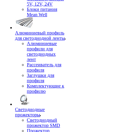
5V, 12V, 24V
Блоки питания
Mean Well
Алюминиевый профиль
для светодиодной ленты
Алюминиевые
профили для
светодиодных
лент
Рассеиватель для
профиля
Заглушки для
профиля
Комплектующие к
профилю
Светодиодные
прожекторы
Светодиодный
прожектор SMD
Прожектор