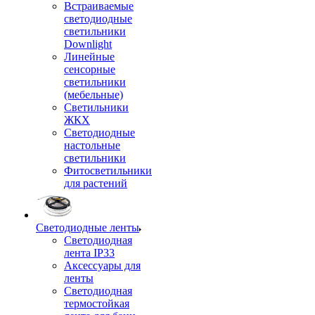
Встраиваемые
светодиодные
светильники
Downlight
Линейные
сенсорные
светильники
(мебельные)
Светильники
ЖКХ
Светодиодные
настольные
светильники
Фитосветильники
для растений
Светодиодные ленты
Светодиодная
лента IP33
Аксессуары для
ленты
Светодиодная
термостойкая