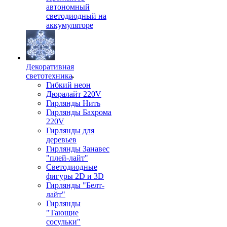
автономный
светодиодный на
аккумуляторе
Декоративная
светотехника
Гибкий неон
Дюралайт 220V
Гирлянды Нить
Гирлянды Бахрома
220V
Гирлянды для
деревьев
Гирлянды Занавес
"плей-лайт"
Светодиодные
фигуры 2D и 3D
Гирлянды "Белт-
лайт"
Гирлянды
"Тающие
сосульки"