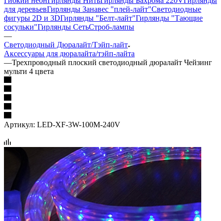
Гибкий неон
Гирлянды Нить
Гирлянды Бахрома 220V
Гирлянды
для деревьев
Гирлянды Занавес "плей-лайт"
Светодиодные
фигуры 2D и 3D
Гирлянды "Белт-лайт"
Гирлянды "Тающие
сосульки"
Гирлянды Сеть
Строб-лампы
—
Светодиодный Дюралайт/Тэйп-лайт
Аксессуары для дюралайта/тэйп-лайта
—
Трехпроводный плоский светодиодный дюралайт Чейзинг
мульти 4 цвета
Артикул:
LED-XF-3W-100M-240V