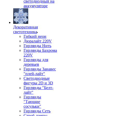
светодиодный на
аккумуляторе
Декоративная
светотехника
Гибкий неон
Дюралайт 220V
Гирлянды Нить
Гирлянды Бахрома
220V
Гирлянды для
деревьев
Гирлянды Занавес
"плей-лайт"
Светодиодные
фигуры 2D и 3D
Гирлянды "Белт-
лайт"
Гирлянды
"Тающие
сосульки"
Гирлянды Сеть
Строб-лампы