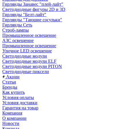
Гирлянды Занавес "плей-лайт"
Светодиодные фигуры 2D и 3D
Гирлянды "Белт-лайт"
Гирлянды "Тающие сосульки"
Гирлянды Сеть
Строб-лампы
Промышленное освещение
АЗС освещение
Промышленное освещение
Уличное LED освещение
Светодиодные модули
Светодиодные модули ELF
Светодиодные модули PITON
Светодиодные пиксели
Акции
Статьи
Бренды
Как купить
Условия оплаты
Условия доставки
Гарантия на товар
Компания
О компании
Новости
Команда