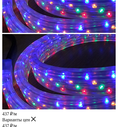
437
₽
/м
Варианты цен
437
₽
/м