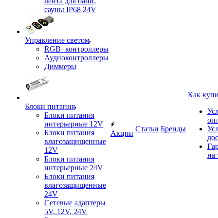
лента для бани,
сауны IP68 24V
Управление светом
RGB- контроллеры
Аудиоконтроллеры
Диммеры
Как куп
Блоки питания
Ус
Блоки питания
оп
интерьерные 12V
Статьи
Бренды
Ус
Блоки питания
Акции
до
влагозащищенные
Га
12V
на 
Блоки питания
интерьерные 24V
Блоки питания
влагозащищенные
24V
Сетевые адаптеры
5V, 12V, 24V