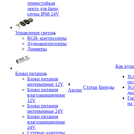
термостойкая
лента для бани,
сауны IP68 24V
Управление светом
RGB- контроллеры
Аудиоконтроллеры
Диммеры
Как куп
Блоки питания
Ус
Блоки питания
оп
интерьерные 12V
Статьи
Бренды
Ус
Блоки питания
Акции
до
влагозащищенные
Га
12V
на 
Блоки питания
интерьерные 24V
Блоки питания
влагозащищенные
24V
Сетевые адаптеры