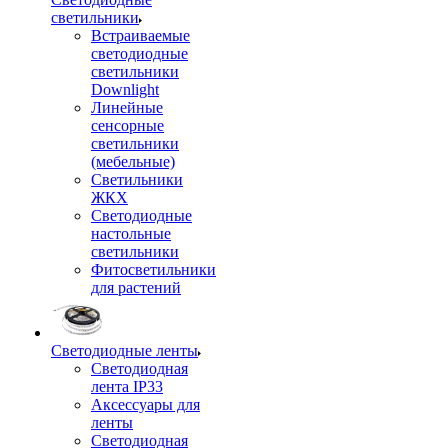
светильники
Встраиваемые
светодиодные
светильники
Downlight
Линейные
сенсорные
светильники
(мебельные)
Светильники
ЖКХ
Светодиодные
настольные
светильники
Фитосветильники
для растений
Светодиодные ленты
Светодиодная
лента IP33
Аксессуары для
ленты
Светодиодная