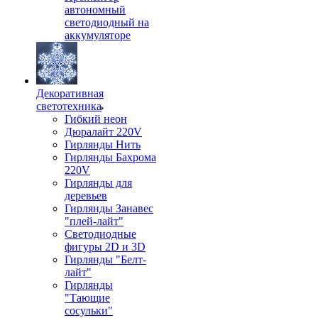
автономный
светодиодный на
аккумуляторе
Декоративная
светотехника
Гибкий неон
Дюралайт 220V
Гирлянды Нить
Гирлянды Бахрома
220V
Гирлянды для
деревьев
Гирлянды Занавес
"плей-лайт"
Светодиодные
фигуры 2D и 3D
Гирлянды "Белт-
лайт"
Гирлянды
"Тающие
сосульки"