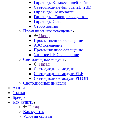
Гирлянды Занавес "плей-лайт"
Светодиодные фигуры 2D и 3D
Гирлянды "Белт-лайт"
Гирлянды "Тающие сосульки"
Гирлянды Сеть
Строб-лампы
Промышленное освещение
Назад
Промышленное освещение
АЗС освещение
Промышленное освещение
Уличное LED освещение
Светодиодные модули
Назад
Светодиодные модули
Светодиодные модули ELF
Светодиодные модули PITON
Светодиодные пиксели
Акции
Статьи
Бренды
Как купить
Назад
Как купить
Условия оплаты