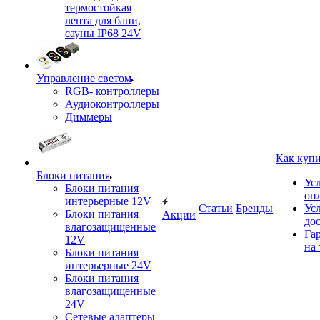
термостойкая
лента для бани,
сауны IP68 24V
Управление светом
RGB- контроллеры
Аудиоконтроллеры
Диммеры
Как куп
Блоки питания
Ус
Блоки питания
оп
интерьерные 12V
Статьи
Бренды
Ус
Блоки питания
Акции
до
влагозащищенные
Га
12V
на 
Блоки питания
интерьерные 24V
Блоки питания
влагозащищенные
24V
Сетевые адаптеры