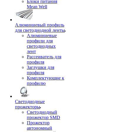
Блоки питания
Mean Well
Алюминиевый профиль
для светодиодной ленты
Алюминиевые
профили для
светодиодных
лент
Рассеиватель для
профиля
Заглушки для
профиля
Комплектующие к
профилю
Светодиодные
прожекторы
Светодиодный
прожектор SMD
Прожектор
автономный