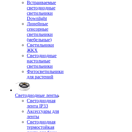
Встраиваемые
светодиодные
светильники
Downlight
Линейные
сенсорные
светильники
(мебельные)
Светильники
ЖКХ
Светодиодные
настольные
светильники
Фитосветильники
для растений
Светодиодные ленты
Светодиодная
лента IP33
Аксессуары для
ленты
Светодиодная
термостойкая