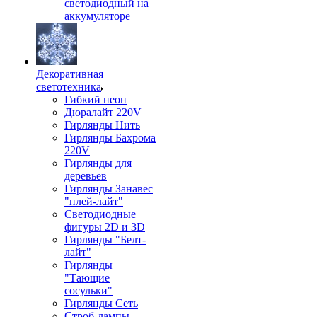
светодиодный на
аккумуляторе
Декоративная
светотехника
Гибкий неон
Дюралайт 220V
Гирлянды Нить
Гирлянды Бахрома
220V
Гирлянды для
деревьев
Гирлянды Занавес
"плей-лайт"
Светодиодные
фигуры 2D и 3D
Гирлянды "Белт-
лайт"
Гирлянды
"Тающие
сосульки"
Гирлянды Сеть
Строб-лампы