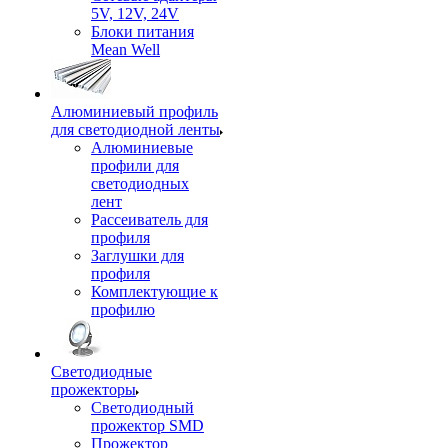
5V, 12V, 24V
Блоки питания
Mean Well
Алюминиевый профиль
для светодиодной ленты
Алюминиевые
профили для
светодиодных
лент
Рассеиватель для
профиля
Заглушки для
профиля
Комплектующие к
профилю
Светодиодные
прожекторы
Светодиодный
прожектор SMD
Прожектор