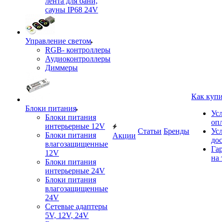
лента для бани,
сауны IP68 24V
Управление светом
RGB- контроллеры
Аудиоконтроллеры
Диммеры
Как куп
Блоки питания
Ус
Блоки питания
оп
интерьерные 12V
Статьи
Бренды
Ус
Блоки питания
Акции
до
влагозащищенные
Га
12V
на 
Блоки питания
интерьерные 24V
Блоки питания
влагозащищенные
24V
Сетевые адаптеры
5V, 12V, 24V