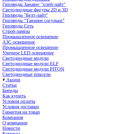
Гирлянды Занавес "плей-лайт"
Светодиодные фигуры 2D и 3D
Гирлянды "Белт-лайт"
Гирлянды "Тающие сосульки"
Гирлянды Сеть
Строб-лампы
Промышленное освещение
АЗС освещение
Промышленное освещение
Уличное LED освещение
Светодиодные модули
Светодиодные модули ELF
Светодиодные модули PITON
Светодиодные пиксели
Акции
Статьи
Бренды
Как купить
Условия оплаты
Условия доставки
Гарантия на товар
Компания
О компании
Новости
Команда