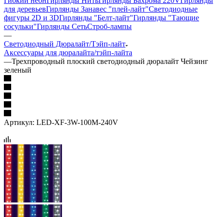
Гибкий неон
Гирлянды Нить
Гирлянды Бахрома 220V
Гирлянды
для деревьев
Гирлянды Занавес "плей-лайт"
Светодиодные
фигуры 2D и 3D
Гирлянды "Белт-лайт"
Гирлянды "Тающие
сосульки"
Гирлянды Сеть
Строб-лампы
—
Светодиодный Дюралайт/Тэйп-лайт
Аксессуары для дюралайта/тэйп-лайта
—
Трехпроводный плоский светодиодный дюралайт Чейзинг
зеленый
Артикул:
LED-XF-3W-100M-240V