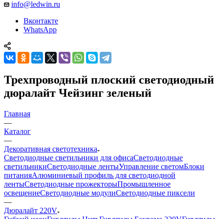
info@ledwin.ru
Вконтакте
WhatsApp
Трехпроводный плоский светодиодный
дюралайт Чейзинг зеленый
Главная
—
Каталог
—
Декоративная светотехника
Светодиодные светильники для офиса
Светодиодные
светильники
Светодиодные ленты
Управление светом
Блоки
питания
Алюминиевый профиль для светодиодной
ленты
Светодиодные прожекторы
Промышленное
освещение
Светодиодные модули
Светодиодные пиксели
—
Дюралайт 220V