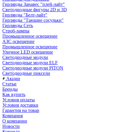
Гирлянды Занавес "плей-лайт"
Светодиодные фигуры 2D и 3D
Гирлянды "Белт-лайт"
Гирлянды "Тающие сосульки"
Гирлянды Сеть
Строб-лампы
Промышленное освещение
АЗС освещение
Промышленное освещение
Уличное LED освещение
Светодиодные модули
Светодиодные модули ELF
Светодиодные модули PITON
Светодиодные пиксели
Акции
Статьи
Бренды
Как купить
Условия оплаты
Условия доставки
Гарантия на товар
Компания
О компании
Новости
Команда