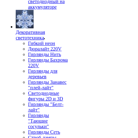
светодиодный на
аккумуляторе
Декоративная
светотехника
Гибкий неон
Дюралайт 220V
Гирлянды Нить
Гирлянды Бахрома
220V
Гирлянды для
деревьев
Гирлянды Занавес
"плей-лайт"
Светодиодные
фигуры 2D и 3D
Гирлянды "Белт-
лайт"
Гирлянды
"Тающие
сосульки"
Гирлянды Сеть
Строб-лампы