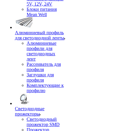
5V, 12V, 24V
Блоки питания
Mean Well
Алюминиевый профиль
для светодиодной ленты
Алюминиевые
профили для
светодиодных
лент
Рассеиватель для
профиля
Заглушки для
профиля
Комплектующие к
профилю
Светодиодные
прожекторы
Светодиодный
прожектор SMD
Прожектор