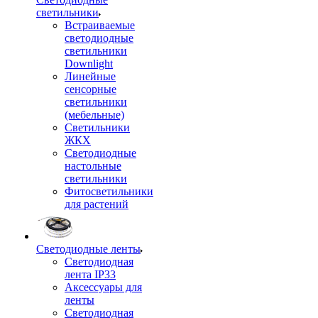
светильники
Встраиваемые
светодиодные
светильники
Downlight
Линейные
сенсорные
светильники
(мебельные)
Светильники
ЖКХ
Светодиодные
настольные
светильники
Фитосветильники
для растений
Светодиодные ленты
Светодиодная
лента IP33
Аксессуары для
ленты
Светодиодная