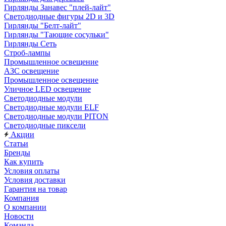
Гирлянды Занавес "плей-лайт"
Светодиодные фигуры 2D и 3D
Гирлянды "Белт-лайт"
Гирлянды "Тающие сосульки"
Гирлянды Сеть
Строб-лампы
Промышленное освещение
АЗС освещение
Промышленное освещение
Уличное LED освещение
Светодиодные модули
Светодиодные модули ELF
Светодиодные модули PITON
Светодиодные пиксели
Акции
Статьи
Бренды
Как купить
Условия оплаты
Условия доставки
Гарантия на товар
Компания
О компании
Новости
Команда