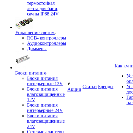
термостойкая
лента для бани,
сауны IP68 24V
Управление светом
RGB- контроллеры
Аудиоконтроллеры
Диммеры
Как куп
Блоки питания
Ус
Блоки питания
оп
интерьерные 12V
Статьи
Бренды
Ус
Блоки питания
Акции
до
влагозащищенные
Га
12V
на 
Блоки питания
интерьерные 24V
Блоки питания
влагозащищенные
24V
Сетевые адаптеры