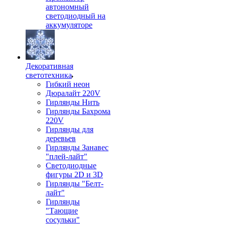
автономный
светодиодный на
аккумуляторе
Декоративная
светотехника
Гибкий неон
Дюралайт 220V
Гирлянды Нить
Гирлянды Бахрома
220V
Гирлянды для
деревьев
Гирлянды Занавес
"плей-лайт"
Светодиодные
фигуры 2D и 3D
Гирлянды "Белт-
лайт"
Гирлянды
"Тающие
сосульки"