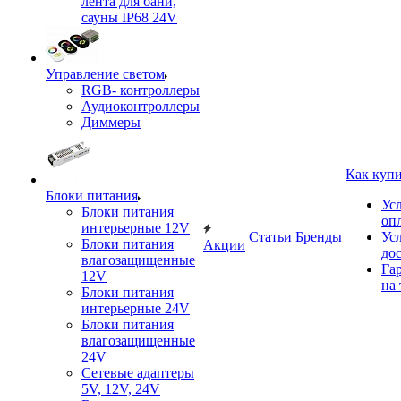
лента для бани,
сауны IP68 24V
Управление светом
RGB- контроллеры
Аудиоконтроллеры
Диммеры
Как куп
Блоки питания
Ус
Блоки питания
оп
интерьерные 12V
Статьи
Бренды
Ус
Блоки питания
Акции
до
влагозащищенные
Га
12V
на 
Блоки питания
интерьерные 24V
Блоки питания
влагозащищенные
24V
Сетевые адаптеры
5V, 12V, 24V