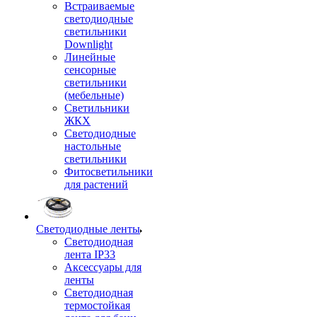
Встраиваемые
светодиодные
светильники
Downlight
Линейные
сенсорные
светильники
(мебельные)
Светильники
ЖКХ
Светодиодные
настольные
светильники
Фитосветильники
для растений
Светодиодные ленты
Светодиодная
лента IP33
Аксессуары для
ленты
Светодиодная
термостойкая