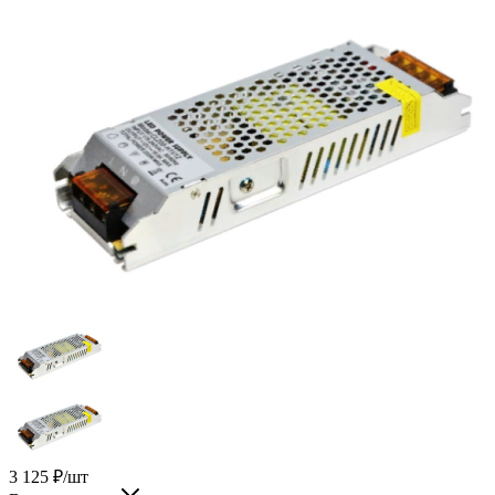
3 125
₽
/шт