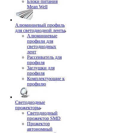
Блоки питания
Mean Well
Алюминиевый профиль
для светодиодной ленты
Алюминиевые
профили для
светодиодных
лент
Рассеиватель для
профиля
Заглушки для
профиля
Комплектующие к
профилю
Светодиодные
прожекторы
Светодиодный
прожектор SMD
Прожектор
автономный