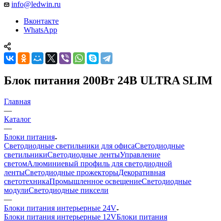
info@ledwin.ru
Вконтакте
WhatsApp
Блок питания 200Вт 24В ULTRA SLIM
Главная
—
Каталог
—
Блоки питания
Светодиодные светильники для офиса
Светодиодные
светильники
Светодиодные ленты
Управление
светом
Алюминиевый профиль для светодиодной
ленты
Светодиодные прожекторы
Декоративная
светотехника
Промышленное освещение
Светодиодные
модули
Светодиодные пиксели
—
Блоки питания интерьерные 24V
Блоки питания интерьерные 12V
Блоки питания