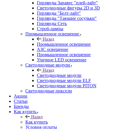
Гирлянды Занавес "плей-лайт"
Светодиодные фигуры 2D и 3D
Гирлянды "Белт-лайт"
Гирлянды "Тающие сосульки"
Гирлянды Сеть
Строб-лампы
Промышленное освещение
Назад
Промышленное освещение
АЗС освещение
Промышленное освещение
Уличное LED освещение
Светодиодные модули
Назад
Светодиодные модули
Светодиодные модули ELF
Светодиодные модули PITON
Светодиодные пиксели
Акции
Статьи
Бренды
Как купить
Назад
Как купить
Условия оплаты