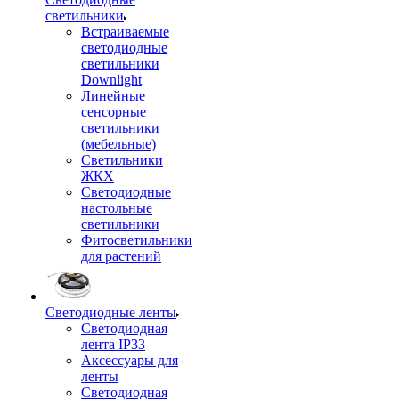
светильники
Встраиваемые
светодиодные
светильники
Downlight
Линейные
сенсорные
светильники
(мебельные)
Светильники
ЖКХ
Светодиодные
настольные
светильники
Фитосветильники
для растений
Светодиодные ленты
Светодиодная
лента IP33
Аксессуары для
ленты
Светодиодная