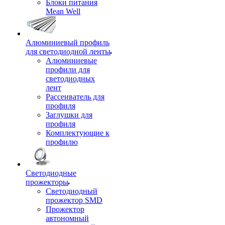
Блоки питания
Mean Well
Алюминиевый профиль
для светодиодной ленты
Алюминиевые
профили для
светодиодных
лент
Рассеиватель для
профиля
Заглушки для
профиля
Комплектующие к
профилю
Светодиодные
прожекторы
Светодиодный
прожектор SMD
Прожектор
автономный