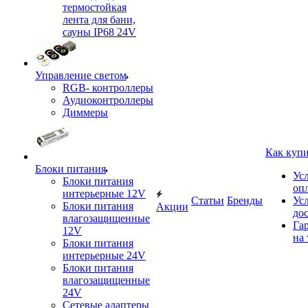
термостойкая
лента для бани,
сауны IP68 24V
Управление светом
RGB- контроллеры
Аудиоконтроллеры
Диммеры
Как куп
Блоки питания
Ус
Блоки питания
оп
интерьерные 12V
Статьи
Бренды
Ус
Блоки питания
Акции
до
влагозащищенные
Га
12V
на 
Блоки питания
интерьерные 24V
Блоки питания
влагозащищенные
24V
Сетевые адаптеры