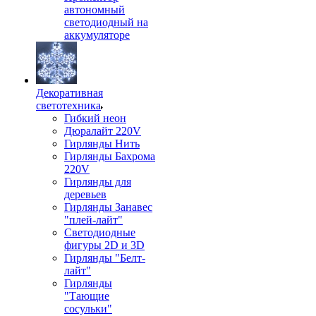
автономный
светодиодный на
аккумуляторе
Декоративная
светотехника
Гибкий неон
Дюралайт 220V
Гирлянды Нить
Гирлянды Бахрома
220V
Гирлянды для
деревьев
Гирлянды Занавес
"плей-лайт"
Светодиодные
фигуры 2D и 3D
Гирлянды "Белт-
лайт"
Гирлянды
"Тающие
сосульки"