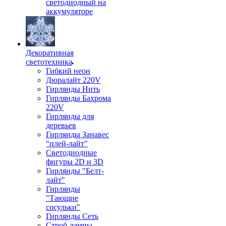
светодиодный на
аккумуляторе
Декоративная
светотехника
Гибкий неон
Дюралайт 220V
Гирлянды Нить
Гирлянды Бахрома
220V
Гирлянды для
деревьев
Гирлянды Занавес
"плей-лайт"
Светодиодные
фигуры 2D и 3D
Гирлянды "Белт-
лайт"
Гирлянды
"Тающие
сосульки"
Гирлянды Сеть
Строб-лампы