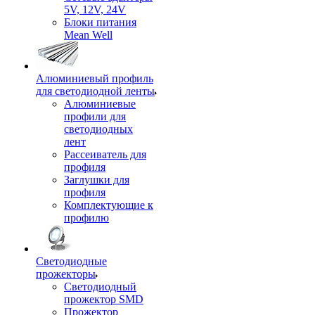
5V, 12V, 24V
Блоки питания
Mean Well
Алюминиевый профиль
для светодиодной ленты
Алюминиевые
профили для
светодиодных
лент
Рассеиватель для
профиля
Заглушки для
профиля
Комплектующие к
профилю
Светодиодные
прожекторы
Светодиодный
прожектор SMD
Прожектор