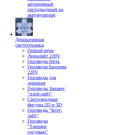
автономный
светодиодный на
аккумуляторе
Декоративная
светотехника
Гибкий неон
Дюралайт 220V
Гирлянды Нить
Гирлянды Бахрома
220V
Гирлянды для
деревьев
Гирлянды Занавес
"плей-лайт"
Светодиодные
фигуры 2D и 3D
Гирлянды "Белт-
лайт"
Гирлянды
"Тающие
сосульки"