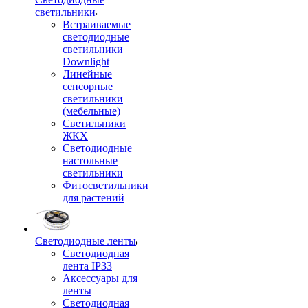
светильники
Встраиваемые
светодиодные
светильники
Downlight
Линейные
сенсорные
светильники
(мебельные)
Светильники
ЖКХ
Светодиодные
настольные
светильники
Фитосветильники
для растений
Светодиодные ленты
Светодиодная
лента IP33
Аксессуары для
ленты
Светодиодная