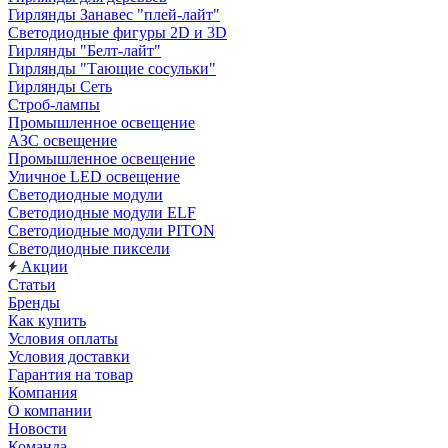
Гирлянды Занавес "плей-лайт"
Светодиодные фигуры 2D и 3D
Гирлянды "Белт-лайт"
Гирлянды "Тающие сосульки"
Гирлянды Сеть
Строб-лампы
Промышленное освещение
АЗС освещение
Промышленное освещение
Уличное LED освещение
Светодиодные модули
Светодиодные модули ELF
Светодиодные модули PITON
Светодиодные пиксели
Акции
Статьи
Бренды
Как купить
Условия оплаты
Условия доставки
Гарантия на товар
Компания
О компании
Новости
Команда