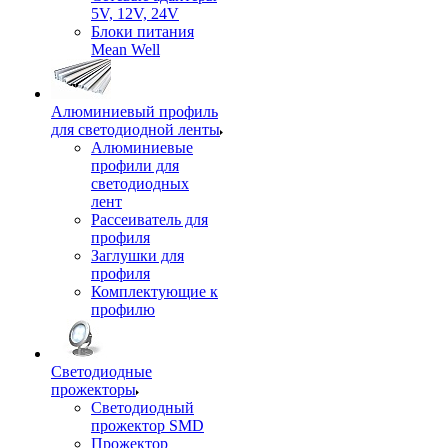
5V, 12V, 24V
Блоки питания
Mean Well
Алюминиевый профиль
для светодиодной ленты
Алюминиевые
профили для
светодиодных
лент
Рассеиватель для
профиля
Заглушки для
профиля
Комплектующие к
профилю
Светодиодные
прожекторы
Светодиодный
прожектор SMD
Прожектор