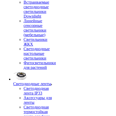
Встраиваемые
светодиодные
светильники
Downlight
Линейные
сенсорные
светильники
(мебельные)
Светильники
ЖКХ
Светодиодные
настольные
светильники
Фитосветильники
для растений
Светодиодные ленты
Светодиодная
лента IP33
Аксессуары для
ленты
Светодиодная
термостойкая