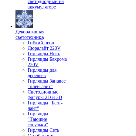
светодиодный на
аккумуляторе
Декоративная
светотехника
Гибкий неон
Дюралайт 220V
Гирлянды Нить
Гирлянды Бахрома
220V
Гирлянды для
деревьев
Гирлянды Занавес
"плей-лайт"
Светодиодные
фигуры 2D и 3D
Гирлянды "Белт-
лайт"
Гирлянды
"Тающие
сосульки"
Гирлянды Сеть
Строб-лампы