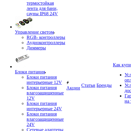
термостойкая
лента для бани,
сауны IP68 24V
Управление светом
RGB- контроллеры
Аудиоконтроллеры
Диммеры
Как куп
Блоки питания
Ус
Блоки питания
оп
интерьерные 12V
Статьи
Бренды
Ус
Блоки питания
Акции
до
влагозащищенные
Га
12V
на 
Блоки питания
интерьерные 24V
Блоки питания
влагозащищенные
24V
Сетевые адаптеры