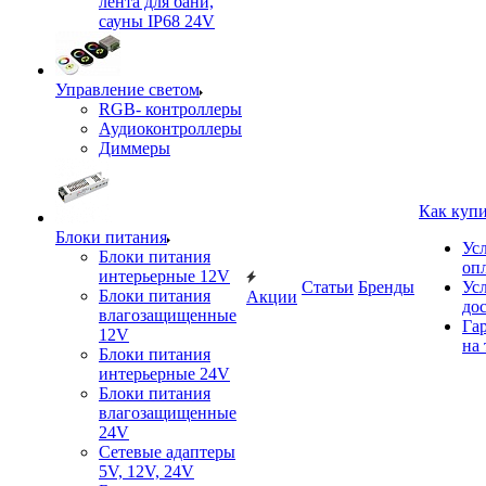
лента для бани,
сауны IP68 24V
Управление светом
RGB- контроллеры
Аудиоконтроллеры
Диммеры
Как куп
Блоки питания
Ус
Блоки питания
оп
интерьерные 12V
Статьи
Бренды
Ус
Блоки питания
Акции
до
влагозащищенные
Га
12V
на 
Блоки питания
интерьерные 24V
Блоки питания
влагозащищенные
24V
Сетевые адаптеры
5V, 12V, 24V