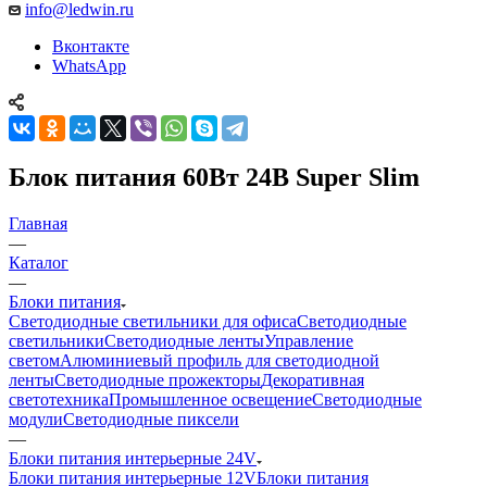
info@ledwin.ru
Вконтакте
WhatsApp
Блок питания 60Вт 24В Super Slim
Главная
—
Каталог
—
Блоки питания
Светодиодные светильники для офиса
Светодиодные
светильники
Светодиодные ленты
Управление
светом
Алюминиевый профиль для светодиодной
ленты
Светодиодные прожекторы
Декоративная
светотехника
Промышленное освещение
Светодиодные
модули
Светодиодные пиксели
—
Блоки питания интерьерные 24V
Блоки питания интерьерные 12V
Блоки питания