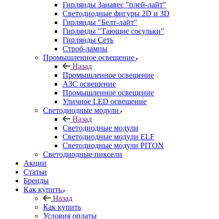
Гирлянды Занавес "плей-лайт"
Светодиодные фигуры 2D и 3D
Гирлянды "Белт-лайт"
Гирлянды "Тающие сосульки"
Гирлянды Сеть
Строб-лампы
Промышленное освещение
Назад
Промышленное освещение
АЗС освещение
Промышленное освещение
Уличное LED освещение
Светодиодные модули
Назад
Светодиодные модули
Светодиодные модули ELF
Светодиодные модули PITON
Светодиодные пиксели
Акции
Статьи
Бренды
Как купить
Назад
Как купить
Условия оплаты