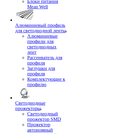
Блоки питания
Mean Well
Алюминиевый профиль
для светодиодной ленты
Алюминиевые
профили для
светодиодных
лент
Рассеиватель для
профиля
Заглушки для
профиля
Комплектующие к
профилю
Светодиодные
прожекторы
Светодиодный
прожектор SMD
Прожектор
автономный