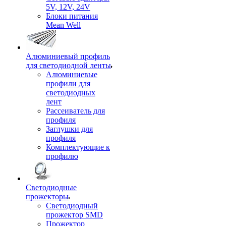
5V, 12V, 24V
Блоки питания
Mean Well
Алюминиевый профиль
для светодиодной ленты
Алюминиевые
профили для
светодиодных
лент
Рассеиватель для
профиля
Заглушки для
профиля
Комплектующие к
профилю
Светодиодные
прожекторы
Светодиодный
прожектор SMD
Прожектор