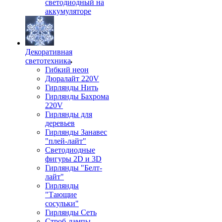
светодиодный на
аккумуляторе
Декоративная
светотехника
Гибкий неон
Дюралайт 220V
Гирлянды Нить
Гирлянды Бахрома
220V
Гирлянды для
деревьев
Гирлянды Занавес
"плей-лайт"
Светодиодные
фигуры 2D и 3D
Гирлянды "Белт-
лайт"
Гирлянды
"Тающие
сосульки"
Гирлянды Сеть
Строб-лампы