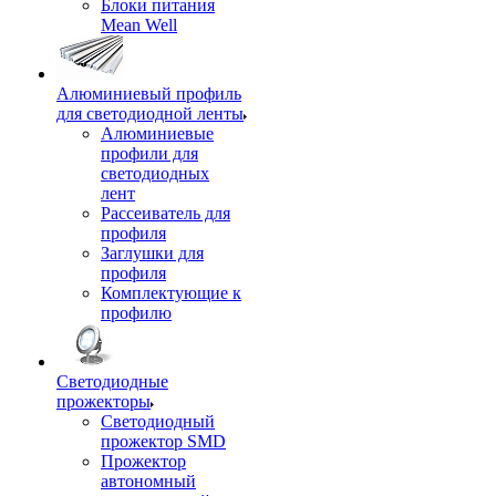
Блоки питания
Mean Well
Алюминиевый профиль
для светодиодной ленты
Алюминиевые
профили для
светодиодных
лент
Рассеиватель для
профиля
Заглушки для
профиля
Комплектующие к
профилю
Светодиодные
прожекторы
Светодиодный
прожектор SMD
Прожектор
автономный