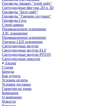
Гирлянды Занавес "плей-лайт"
Светодиодные фигуры 2D и 3D
Гирлянды "Белт-лайт"
Гирлянды "Тающие сосульки"
Гирлянды Сеть
Строб-лампы
Промышленное освещение
АЗС освещение
Промышленное освещение
Уличное LED освещение
Светодиодные модули
Светодиодные модули ELF
Светодиодные модули PITON
Светодиодные пиксели
Акции
Статьи
Бренды
Как купить
Условия оплаты
Условия доставки
Гарантия на товар
Компания
О компании
Новости
Команда