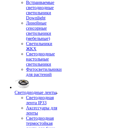
Встраиваемые
светодиодные
светильники
Downlight
Линейные
сенсорные
светильники
(мебельные)
Светильники
ЖКХ
Светодиодные
настольные
светильники
Фитосветильники
для растений
Светодиодные ленты
Светодиодная
лента IP33
Аксессуары для
ленты
Светодиодная
термостойкая