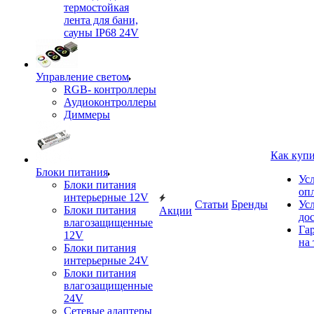
термостойкая
лента для бани,
сауны IP68 24V
Управление светом
RGB- контроллеры
Аудиоконтроллеры
Диммеры
Как куп
Блоки питания
Ус
Блоки питания
оп
интерьерные 12V
Статьи
Бренды
Ус
Блоки питания
Акции
до
влагозащищенные
Га
12V
на 
Блоки питания
интерьерные 24V
Блоки питания
влагозащищенные
24V
Сетевые адаптеры