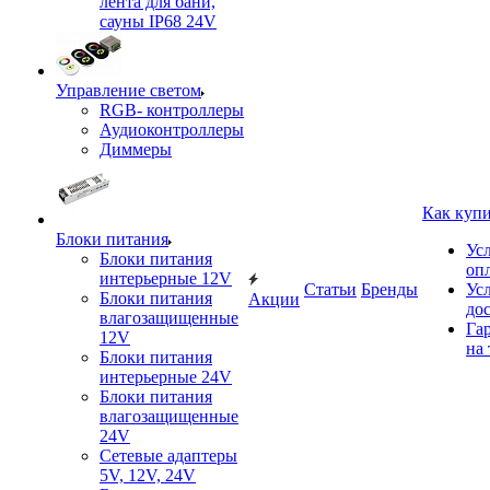
лента для бани,
сауны IP68 24V
Управление светом
RGB- контроллеры
Аудиоконтроллеры
Диммеры
Как куп
Блоки питания
Ус
Блоки питания
оп
интерьерные 12V
Статьи
Бренды
Ус
Блоки питания
Акции
до
влагозащищенные
Га
12V
на 
Блоки питания
интерьерные 24V
Блоки питания
влагозащищенные
24V
Сетевые адаптеры
5V, 12V, 24V