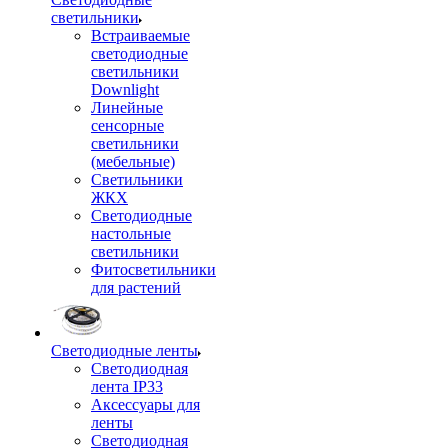
светильники
Встраиваемые
светодиодные
светильники
Downlight
Линейные
сенсорные
светильники
(мебельные)
Светильники
ЖКХ
Светодиодные
настольные
светильники
Фитосветильники
для растений
Светодиодные ленты
Светодиодная
лента IP33
Аксессуары для
ленты
Светодиодная