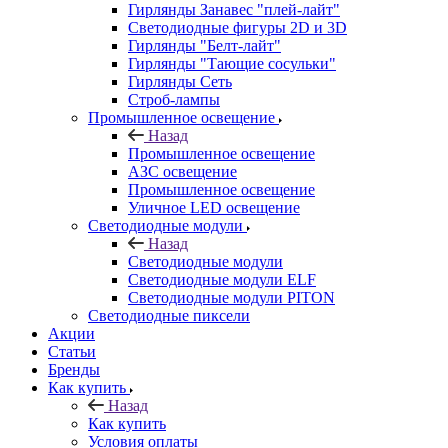
Гирлянды Занавес "плей-лайт"
Светодиодные фигуры 2D и 3D
Гирлянды "Белт-лайт"
Гирлянды "Тающие сосульки"
Гирлянды Сеть
Строб-лампы
Промышленное освещение
Назад
Промышленное освещение
АЗС освещение
Промышленное освещение
Уличное LED освещение
Светодиодные модули
Назад
Светодиодные модули
Светодиодные модули ELF
Светодиодные модули PITON
Светодиодные пиксели
Акции
Статьи
Бренды
Как купить
Назад
Как купить
Условия оплаты