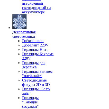
автономный
светодиодный на
аккумуляторе
Декоративная
светотехника
Гибкий неон
Дюралайт 220V
Гирлянды Нить
Гирлянды Бахрома
220V
Гирлянды для
деревьев
Гирлянды Занавес
"плей-лайт"
Светодиодные
фигуры 2D и 3D
Гирлянды "Белт-
лайт"
Гирлянды
"Тающие
сосульки"