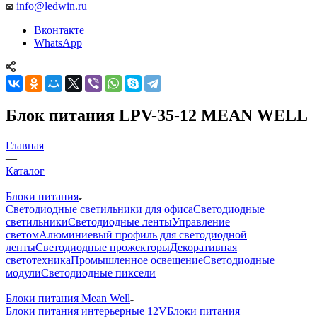
info@ledwin.ru
Вконтакте
WhatsApp
Блок питания LPV-35-12 MEAN WELL
Главная
—
Каталог
—
Блоки питания
Светодиодные светильники для офиса
Светодиодные
светильники
Светодиодные ленты
Управление
светом
Алюминиевый профиль для светодиодной
ленты
Светодиодные прожекторы
Декоративная
светотехника
Промышленное освещение
Светодиодные
модули
Светодиодные пиксели
—
Блоки питания Mean Well
Блоки питания интерьерные 12V
Блоки питания