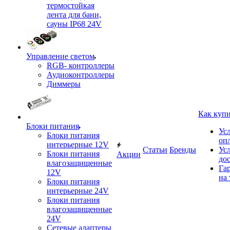
термостойкая
лента для бани,
сауны IP68 24V
Управление светом
RGB- контроллеры
Аудиоконтроллеры
Диммеры
Как куп
Блоки питания
Ус
Блоки питания
оп
интерьерные 12V
Статьи
Бренды
Ус
Блоки питания
Акции
до
влагозащищенные
Га
12V
на 
Блоки питания
интерьерные 24V
Блоки питания
влагозащищенные
24V
Сетевые адаптеры