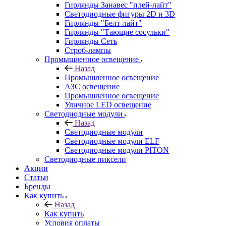
Гирлянды Занавес "плей-лайт"
Светодиодные фигуры 2D и 3D
Гирлянды "Белт-лайт"
Гирлянды "Тающие сосульки"
Гирлянды Сеть
Строб-лампы
Промышленное освещение
Назад
Промышленное освещение
АЗС освещение
Промышленное освещение
Уличное LED освещение
Светодиодные модули
Назад
Светодиодные модули
Светодиодные модули ELF
Светодиодные модули PITON
Светодиодные пиксели
Акции
Статьи
Бренды
Как купить
Назад
Как купить
Условия оплаты