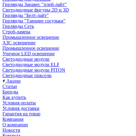
Гирлянды Занавес "плей-лайт"
Светодиодные фигуры 2D и 3D
Гирлянды "Белт-лайт"
Гирлянды "Тающие сосульки"
Гирлянды Сеть
Строб-лампы
Промышленное освещение
АЗС освещение
Промышленное освещение
Уличное LED освещение
Светодиодные модули
Светодиодные модули ELF
Светодиодные модули PITON
Светодиодные пиксели
Акции
Статьи
Бренды
Как купить
Условия оплаты
Условия доставки
Гарантия на товар
Компания
О компании
Новости
Команда