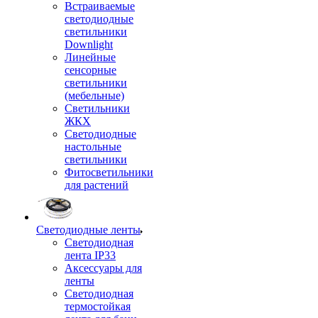
Встраиваемые
светодиодные
светильники
Downlight
Линейные
сенсорные
светильники
(мебельные)
Светильники
ЖКХ
Светодиодные
настольные
светильники
Фитосветильники
для растений
Светодиодные ленты
Светодиодная
лента IP33
Аксессуары для
ленты
Светодиодная
термостойкая