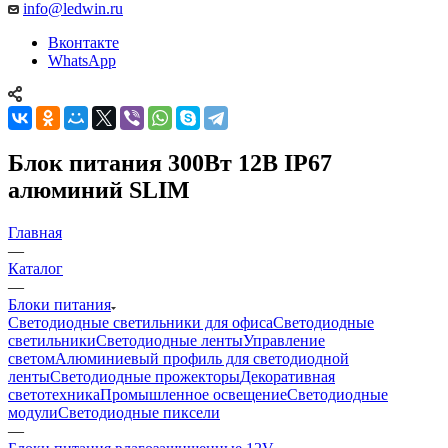
info@ledwin.ru
Вконтакте
WhatsApp
Блок питания 300Вт 12В IP67
алюминий SLIM
Главная
—
Каталог
—
Блоки питания
Светодиодные светильники для офиса
Светодиодные
светильники
Светодиодные ленты
Управление
светом
Алюминиевый профиль для светодиодной
ленты
Светодиодные прожекторы
Декоративная
светотехника
Промышленное освещение
Светодиодные
модули
Светодиодные пиксели
—