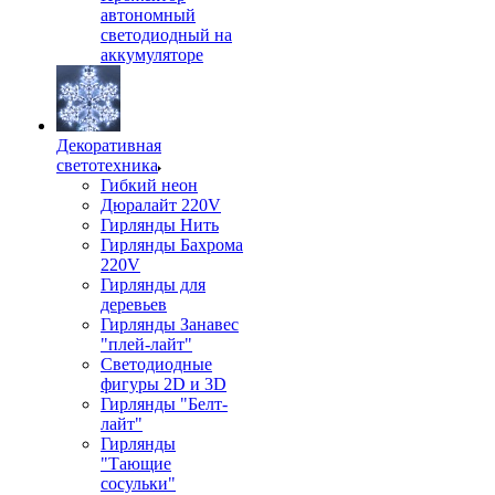
автономный
светодиодный на
аккумуляторе
Декоративная
светотехника
Гибкий неон
Дюралайт 220V
Гирлянды Нить
Гирлянды Бахрома
220V
Гирлянды для
деревьев
Гирлянды Занавес
"плей-лайт"
Светодиодные
фигуры 2D и 3D
Гирлянды "Белт-
лайт"
Гирлянды
"Тающие
сосульки"