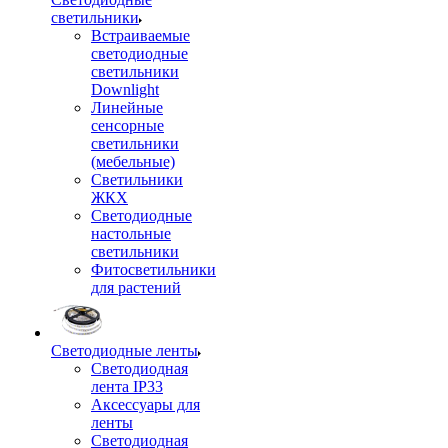
светильники
Встраиваемые
светодиодные
светильники
Downlight
Линейные
сенсорные
светильники
(мебельные)
Светильники
ЖКХ
Светодиодные
настольные
светильники
Фитосветильники
для растений
Светодиодные ленты
Светодиодная
лента IP33
Аксессуары для
ленты
Светодиодная