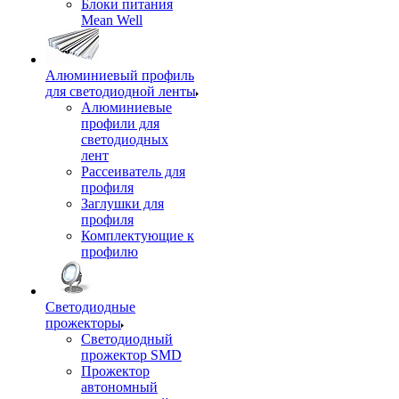
Блоки питания
Mean Well
Алюминиевый профиль
для светодиодной ленты
Алюминиевые
профили для
светодиодных
лент
Рассеиватель для
профиля
Заглушки для
профиля
Комплектующие к
профилю
Светодиодные
прожекторы
Светодиодный
прожектор SMD
Прожектор
автономный