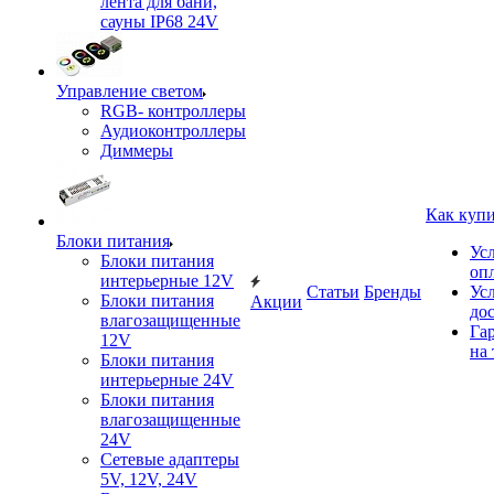
лента для бани,
сауны IP68 24V
Управление светом
RGB- контроллеры
Аудиоконтроллеры
Диммеры
Как куп
Блоки питания
Ус
Блоки питания
оп
интерьерные 12V
Статьи
Бренды
Ус
Блоки питания
Акции
до
влагозащищенные
Га
12V
на 
Блоки питания
интерьерные 24V
Блоки питания
влагозащищенные
24V
Сетевые адаптеры
5V, 12V, 24V