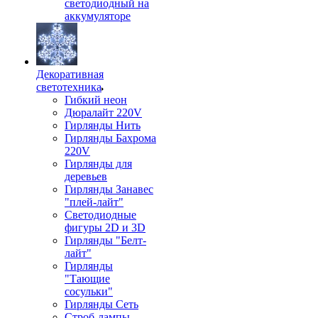
светодиодный на
аккумуляторе
Декоративная
светотехника
Гибкий неон
Дюралайт 220V
Гирлянды Нить
Гирлянды Бахрома
220V
Гирлянды для
деревьев
Гирлянды Занавес
"плей-лайт"
Светодиодные
фигуры 2D и 3D
Гирлянды "Белт-
лайт"
Гирлянды
"Тающие
сосульки"
Гирлянды Сеть
Строб-лампы