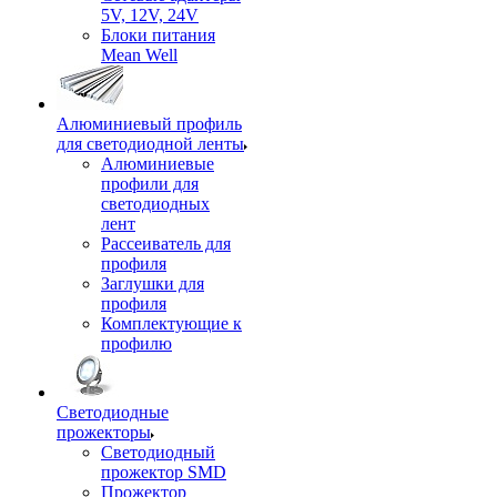
5V, 12V, 24V
Блоки питания
Mean Well
Алюминиевый профиль
для светодиодной ленты
Алюминиевые
профили для
светодиодных
лент
Рассеиватель для
профиля
Заглушки для
профиля
Комплектующие к
профилю
Светодиодные
прожекторы
Светодиодный
прожектор SMD
Прожектор