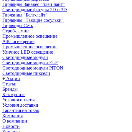
Гирлянды Занавес "плей-лайт"
Светодиодные фигуры 2D и 3D
Гирлянды "Белт-лайт"
Гирлянды "Тающие сосульки"
Гирлянды Сеть
Строб-лампы
Промышленное освещение
АЗС освещение
Промышленное освещение
Уличное LED освещение
Светодиодные модули
Светодиодные модули ELF
Светодиодные модули PITON
Светодиодные пиксели
Акции
Статьи
Бренды
Как купить
Условия оплаты
Условия доставки
Гарантия на товар
Компания
О компании
Новости
Команда