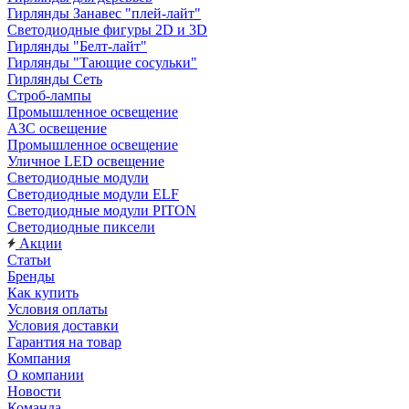
Гирлянды Занавес "плей-лайт"
Светодиодные фигуры 2D и 3D
Гирлянды "Белт-лайт"
Гирлянды "Тающие сосульки"
Гирлянды Сеть
Строб-лампы
Промышленное освещение
АЗС освещение
Промышленное освещение
Уличное LED освещение
Светодиодные модули
Светодиодные модули ELF
Светодиодные модули PITON
Светодиодные пиксели
Акции
Статьи
Бренды
Как купить
Условия оплаты
Условия доставки
Гарантия на товар
Компания
О компании
Новости
Команда