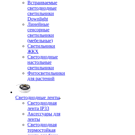
Встраиваемые
светодиодные
светильники
Downlight
Линейные
сенсорные
светильники
(мебельные)
Светильники
ЖКХ
Светодиодные
настольные
светильники
Фитосветильники
для растений
Светодиодные ленты
Светодиодная
лента IP33
Аксессуары для
ленты
Светодиодная
термостойкая