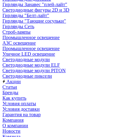
Гирлянды Занавес "плей-лайт"
Светодиодные фигуры 2D и 3D
Гирлянды "Белт-лайт"
Гирлянды "Тающие сосульки"
Гирлянды Сеть
Строб-лампы
Промышленное освещение
АЗС освещение
Промышленное освещение
Уличное LED освещение
Светодиодные модули
Светодиодные модули ELF
Светодиодные модули PITON
Светодиодные пиксели
Акции
Статьи
Бренды
Как купить
Условия оплаты
Условия доставки
Гарантия на товар
Компания
О компании
Новости
Команда