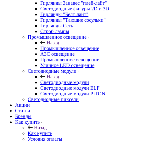
Гирлянды Занавес "плей-лайт"
Светодиодные фигуры 2D и 3D
Гирлянды "Белт-лайт"
Гирлянды "Тающие сосульки"
Гирлянды Сеть
Строб-лампы
Промышленное освещение
Назад
Промышленное освещение
АЗС освещение
Промышленное освещение
Уличное LED освещение
Светодиодные модули
Назад
Светодиодные модули
Светодиодные модули ELF
Светодиодные модули PITON
Светодиодные пиксели
Акции
Статьи
Бренды
Как купить
Назад
Как купить
Условия оплаты