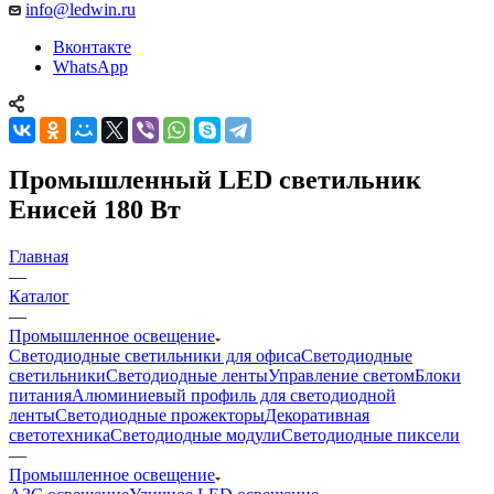
info@ledwin.ru
Вконтакте
WhatsApp
Промышленный LED светильник
Енисей 180 Вт
Главная
—
Каталог
—
Промышленное освещение
Светодиодные светильники для офиса
Светодиодные
светильники
Светодиодные ленты
Управление светом
Блоки
питания
Алюминиевый профиль для светодиодной
ленты
Светодиодные прожекторы
Декоративная
светотехника
Светодиодные модули
Светодиодные пиксели
—
Промышленное освещение