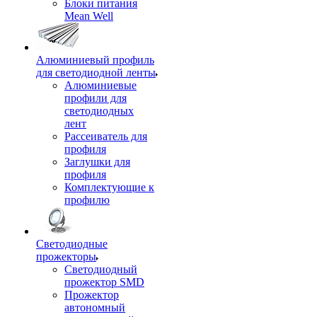
Блоки питания
Mean Well
Алюминиевый профиль
для светодиодной ленты
Алюминиевые
профили для
светодиодных
лент
Рассеиватель для
профиля
Заглушки для
профиля
Комплектующие к
профилю
Светодиодные
прожекторы
Светодиодный
прожектор SMD
Прожектор
автономный