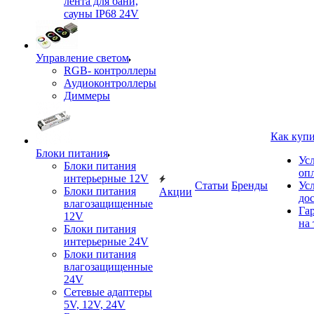
лента для бани,
сауны IP68 24V
Управление светом
RGB- контроллеры
Аудиоконтроллеры
Диммеры
Как куп
Блоки питания
Ус
Блоки питания
оп
интерьерные 12V
Статьи
Бренды
Ус
Блоки питания
Акции
до
влагозащищенные
Га
12V
на 
Блоки питания
интерьерные 24V
Блоки питания
влагозащищенные
24V
Сетевые адаптеры
5V, 12V, 24V