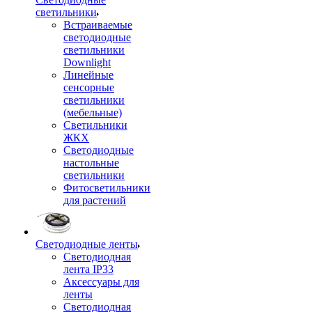
светильники
Встраиваемые
светодиодные
светильники
Downlight
Линейные
сенсорные
светильники
(мебельные)
Светильники
ЖКХ
Светодиодные
настольные
светильники
Фитосветильники
для растений
Светодиодные ленты
Светодиодная
лента IP33
Аксессуары для
ленты
Светодиодная