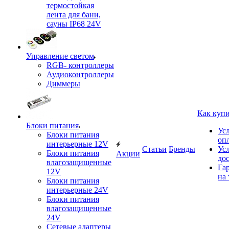
термостойкая
лента для бани,
сауны IP68 24V
Управление светом
RGB- контроллеры
Аудиоконтроллеры
Диммеры
Как куп
Блоки питания
Ус
Блоки питания
оп
интерьерные 12V
Статьи
Бренды
Ус
Блоки питания
Акции
до
влагозащищенные
Га
12V
на 
Блоки питания
интерьерные 24V
Блоки питания
влагозащищенные
24V
Сетевые адаптеры