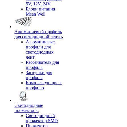
5V, 12V, 24V
Блоки питания
Mean Well
Алюминиевый профиль
для светодиодной ленты
Алюминиевые
профили для
светодиодных
лент
Рассеиватель для
профиля
Заглушки для
профиля
Комплектующие к
профилю
Светодиодные
прожекторы
Светодиодный
прожектор SMD
Прожектор