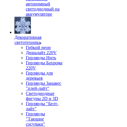
автономный
светодиодный на
аккумуляторе
Декоративная
светотехника
Гибкий неон
Дюралайт 220V
Гирлянды Нить
Гирлянды Бахрома
220V
Гирлянды для
деревьев
Гирлянды Занавес
"плей-лайт"
Светодиодные
фигуры 2D и 3D
Гирлянды "Белт-
лайт"
Гирлянды
"Тающие
сосульки"