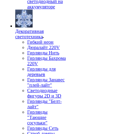
светодиодный на
аккумуляторе
Декоративная
светотехника
Гибкий неон
Дюралайт 220V
Гирлянды Нить
Гирлянды Бахрома
220V
Гирлянды для
деревьев
Гирлянды Занавес
"плей-лайт"
Светодиодные
фигуры 2D и 3D
Гирлянды "Белт-
лайт"
Гирлянды
"Тающие
сосульки"
Гирлянды Сеть
Строб-лампы