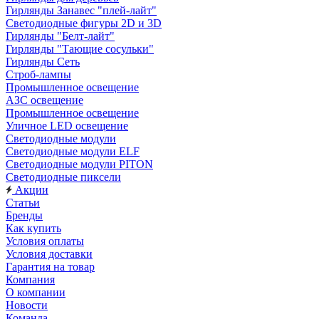
Гирлянды Занавес "плей-лайт"
Светодиодные фигуры 2D и 3D
Гирлянды "Белт-лайт"
Гирлянды "Тающие сосульки"
Гирлянды Сеть
Строб-лампы
Промышленное освещение
АЗС освещение
Промышленное освещение
Уличное LED освещение
Светодиодные модули
Светодиодные модули ELF
Светодиодные модули PITON
Светодиодные пиксели
Акции
Статьи
Бренды
Как купить
Условия оплаты
Условия доставки
Гарантия на товар
Компания
О компании
Новости
Команда