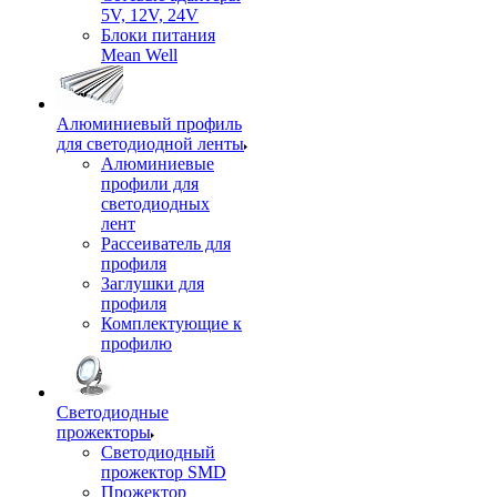
5V, 12V, 24V
Блоки питания
Mean Well
Алюминиевый профиль
для светодиодной ленты
Алюминиевые
профили для
светодиодных
лент
Рассеиватель для
профиля
Заглушки для
профиля
Комплектующие к
профилю
Светодиодные
прожекторы
Светодиодный
прожектор SMD
Прожектор