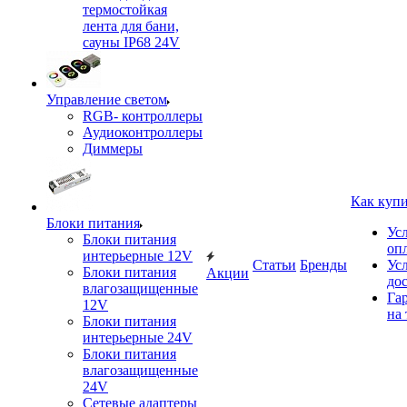
термостойкая
лента для бани,
сауны IP68 24V
Управление светом
RGB- контроллеры
Аудиоконтроллеры
Диммеры
Как куп
Блоки питания
Ус
Блоки питания
оп
интерьерные 12V
Статьи
Бренды
Ус
Блоки питания
Акции
до
влагозащищенные
Га
12V
на 
Блоки питания
интерьерные 24V
Блоки питания
влагозащищенные
24V
Сетевые адаптеры