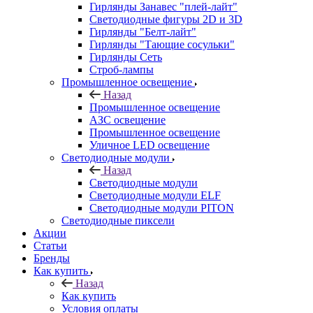
Гирлянды Занавес "плей-лайт"
Светодиодные фигуры 2D и 3D
Гирлянды "Белт-лайт"
Гирлянды "Тающие сосульки"
Гирлянды Сеть
Строб-лампы
Промышленное освещение
Назад
Промышленное освещение
АЗС освещение
Промышленное освещение
Уличное LED освещение
Светодиодные модули
Назад
Светодиодные модули
Светодиодные модули ELF
Светодиодные модули PITON
Светодиодные пиксели
Акции
Статьи
Бренды
Как купить
Назад
Как купить
Условия оплаты