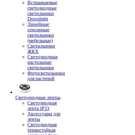
Встраиваемые
светодиодные
светильники
Downlight
Линейные
сенсорные
светильники
(мебельные)
Светильники
ЖКХ
Светодиодные
настольные
светильники
Фитосветильники
для растений
Светодиодные ленты
Светодиодная
лента IP33
Аксессуары для
ленты
Светодиодная
термостойкая