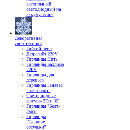
автономный
светодиодный на
аккумуляторе
Декоративная
светотехника
Гибкий неон
Дюралайт 220V
Гирлянды Нить
Гирлянды Бахрома
220V
Гирлянды для
деревьев
Гирлянды Занавес
"плей-лайт"
Светодиодные
фигуры 2D и 3D
Гирлянды "Белт-
лайт"
Гирлянды
"Тающие
сосульки"