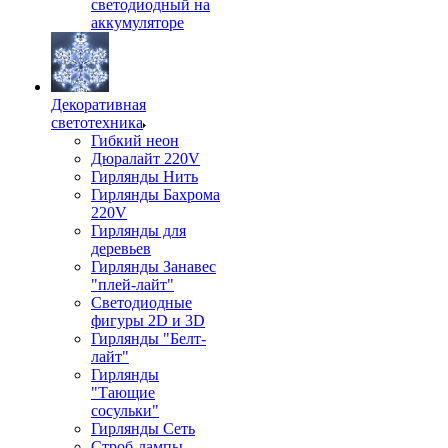
светодиодный на
аккумуляторе
Декоративная
светотехника
Гибкий неон
Дюралайт 220V
Гирлянды Нить
Гирлянды Бахрома
220V
Гирлянды для
деревьев
Гирлянды Занавес
"плей-лайт"
Светодиодные
фигуры 2D и 3D
Гирлянды "Белт-
лайт"
Гирлянды
"Тающие
сосульки"
Гирлянды Сеть
Строб-лампы