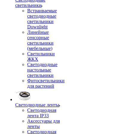
светильники
Встраиваемые
светодиодные
светильники
Downlight
Линейные
сенсорные
светильники
(мебельные)
Светильники
ЖКХ
Светодиодные
настольные
светильники
Фитосветильники
для растений
Светодиодные ленты
Светодиодная
лента IP33
Аксессуары для
ленты
Светодиодная