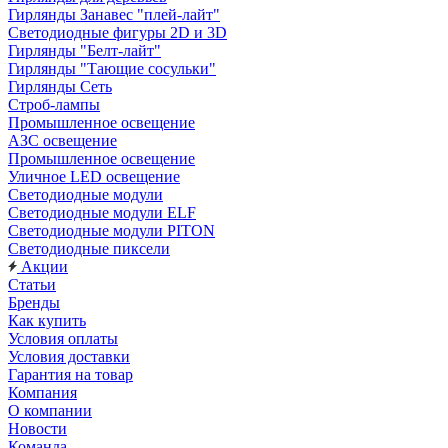
Гирлянды Занавес "плей-лайт"
Светодиодные фигуры 2D и 3D
Гирлянды "Белт-лайт"
Гирлянды "Тающие сосульки"
Гирлянды Сеть
Строб-лампы
Промышленное освещение
АЗС освещение
Промышленное освещение
Уличное LED освещение
Светодиодные модули
Светодиодные модули ELF
Светодиодные модули PITON
Светодиодные пиксели
Акции
Статьи
Бренды
Как купить
Условия оплаты
Условия доставки
Гарантия на товар
Компания
О компании
Новости
Команда