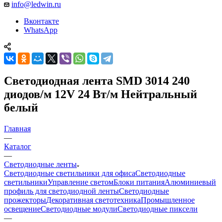
info@ledwin.ru
Вконтакте
WhatsApp
Светодиодная лента SMD 3014 240
диодов/м 12V 24 Вт/м Нейтральный
белый
Главная
—
Каталог
—
Светодиодные ленты
Светодиодные светильники для офиса
Светодиодные
светильники
Управление светом
Блоки питания
Алюминиевый
профиль для светодиодной ленты
Светодиодные
прожекторы
Декоративная светотехника
Промышленное
освещение
Светодиодные модули
Светодиодные пиксели
—