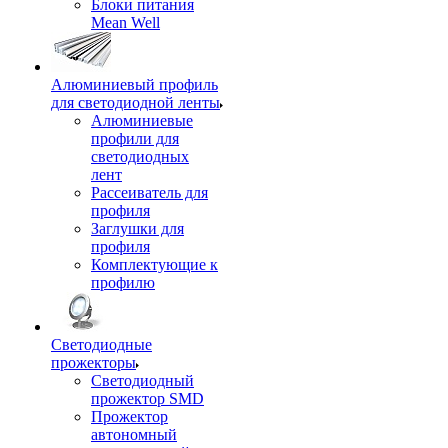
Блоки питания
Mean Well
Алюминиевый профиль
для светодиодной ленты
Алюминиевые
профили для
светодиодных
лент
Рассеиватель для
профиля
Заглушки для
профиля
Комплектующие к
профилю
Светодиодные
прожекторы
Светодиодный
прожектор SMD
Прожектор
автономный