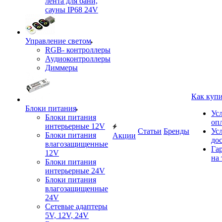
лента для бани,
сауны IP68 24V
Управление светом
RGB- контроллеры
Аудиоконтроллеры
Диммеры
Как куп
Блоки питания
Ус
Блоки питания
оп
интерьерные 12V
Статьи
Бренды
Ус
Блоки питания
Акции
до
влагозащищенные
Га
12V
на 
Блоки питания
интерьерные 24V
Блоки питания
влагозащищенные
24V
Сетевые адаптеры
5V, 12V, 24V