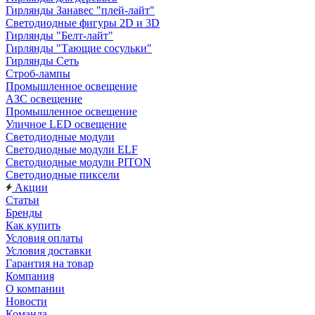
Гирлянды Занавес "плей-лайт"
Светодиодные фигуры 2D и 3D
Гирлянды "Белт-лайт"
Гирлянды "Тающие сосульки"
Гирлянды Сеть
Строб-лампы
Промышленное освещение
АЗС освещение
Промышленное освещение
Уличное LED освещение
Светодиодные модули
Светодиодные модули ELF
Светодиодные модули PITON
Светодиодные пиксели
Акции
Статьи
Бренды
Как купить
Условия оплаты
Условия доставки
Гарантия на товар
Компания
О компании
Новости
Команда