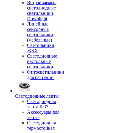
Встраиваемые
светодиодные
светильники
Downlight
Линейные
сенсорные
светильники
(мебельные)
Светильники
ЖКХ
Светодиодные
настольные
светильники
Фитосветильники
для растений
Светодиодные ленты
Светодиодная
лента IP33
Аксессуары для
ленты
Светодиодная
термостойкая