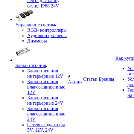
лента для бани,
сауны IP68 24V
Управление светом
RGB- контроллеры
Аудиоконтроллеры
Диммеры
Как куп
Блоки питания
Ус
Блоки питания
оп
интерьерные 12V
Статьи
Бренды
Ус
Блоки питания
Акции
до
влагозащищенные
Га
12V
на 
Блоки питания
интерьерные 24V
Блоки питания
влагозащищенные
24V
Сетевые адаптеры
5V, 12V, 24V