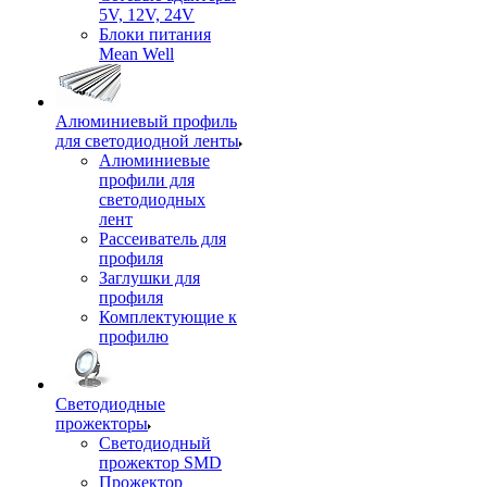
5V, 12V, 24V
Блоки питания
Mean Well
Алюминиевый профиль
для светодиодной ленты
Алюминиевые
профили для
светодиодных
лент
Рассеиватель для
профиля
Заглушки для
профиля
Комплектующие к
профилю
Светодиодные
прожекторы
Светодиодный
прожектор SMD
Прожектор