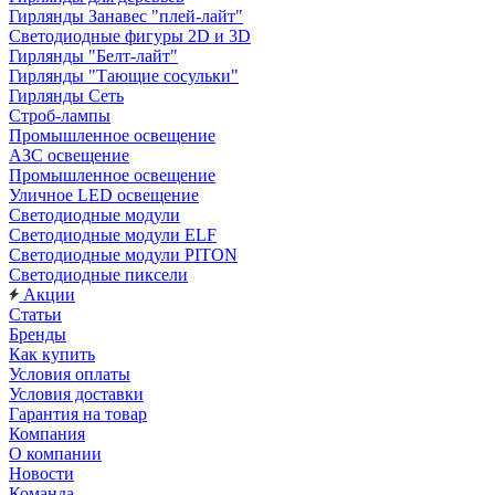
Гирлянды Занавес "плей-лайт"
Светодиодные фигуры 2D и 3D
Гирлянды "Белт-лайт"
Гирлянды "Тающие сосульки"
Гирлянды Сеть
Строб-лампы
Промышленное освещение
АЗС освещение
Промышленное освещение
Уличное LED освещение
Светодиодные модули
Светодиодные модули ELF
Светодиодные модули PITON
Светодиодные пиксели
Акции
Статьи
Бренды
Как купить
Условия оплаты
Условия доставки
Гарантия на товар
Компания
О компании
Новости
Команда