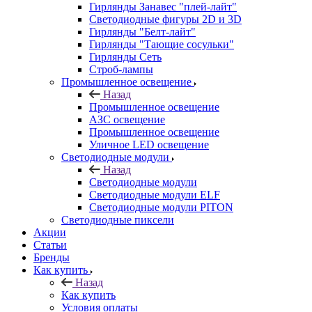
Гирлянды Занавес "плей-лайт"
Светодиодные фигуры 2D и 3D
Гирлянды "Белт-лайт"
Гирлянды "Тающие сосульки"
Гирлянды Сеть
Строб-лампы
Промышленное освещение
Назад
Промышленное освещение
АЗС освещение
Промышленное освещение
Уличное LED освещение
Светодиодные модули
Назад
Светодиодные модули
Светодиодные модули ELF
Светодиодные модули PITON
Светодиодные пиксели
Акции
Статьи
Бренды
Как купить
Назад
Как купить
Условия оплаты