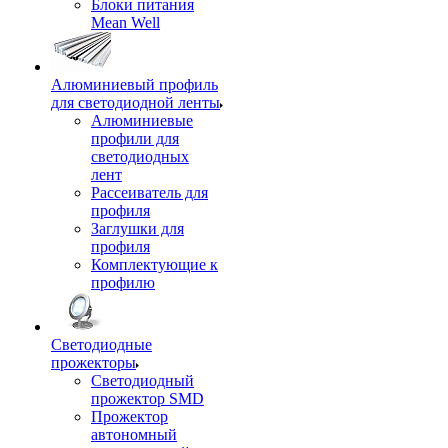
Блоки питания
Mean Well
Алюминиевый профиль
для светодиодной ленты
Алюминиевые
профили для
светодиодных
лент
Рассеиватель для
профиля
Заглушки для
профиля
Комплектующие к
профилю
Светодиодные
прожекторы
Светодиодный
прожектор SMD
Прожектор
автономный