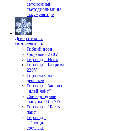
автономный
светодиодный на
аккумуляторе
Декоративная
светотехника
Гибкий неон
Дюралайт 220V
Гирлянды Нить
Гирлянды Бахрома
220V
Гирлянды для
деревьев
Гирлянды Занавес
"плей-лайт"
Светодиодные
фигуры 2D и 3D
Гирлянды "Белт-
лайт"
Гирлянды
"Тающие
сосульки"