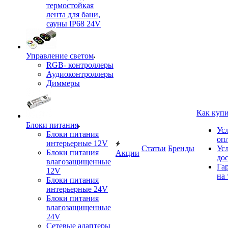
термостойкая
лента для бани,
сауны IP68 24V
Управление светом
RGB- контроллеры
Аудиоконтроллеры
Диммеры
Как куп
Блоки питания
Ус
Блоки питания
оп
интерьерные 12V
Статьи
Бренды
Ус
Блоки питания
Акции
до
влагозащищенные
Га
12V
на 
Блоки питания
интерьерные 24V
Блоки питания
влагозащищенные
24V
Сетевые адаптеры