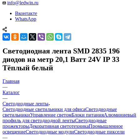
info@ledwin.ru
Вконтакте
WhatsApp
Светодиодная лента SMD 2835 196
диодов на метр 20,1 Ватт 24V IP 33
Тёплый белый
Главная
—
Каталог
—
Светодиодные ленты
Светодиодные светильники для офиса
Светодиодные
светильники
Управление светом
Блоки питания
Алюминиевый
профиль для светодиодной ленты
Светодиодные
прожекторы
Декоративная светотехника
Промышленное
освещение
Светодиодные модули
Светодиодные пиксели
—