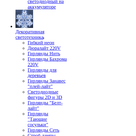
светодиодный на
аккумуляторе
Декоративная
светотехника
Гибкий неон
Дюралайт 220V
Гирлянды Нить
Гирлянды Бахрома
220V
Гирлянды для
деревьев
Гирлянды Занавес
"плей-лайт"
Светодиодные
фигуры 2D и 3D
Гирлянды "Белт-
лайт"
Гирлянды
"Тающие
сосульки"
Гирлянды Сеть
Строб-лампы