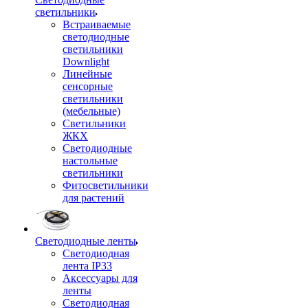
светильники
Встраиваемые
светодиодные
светильники
Downlight
Линейные
сенсорные
светильники
(мебельные)
Светильники
ЖКХ
Светодиодные
настольные
светильники
Фитосветильники
для растений
Светодиодные ленты
Светодиодная
лента IP33
Аксессуары для
ленты
Светодиодная