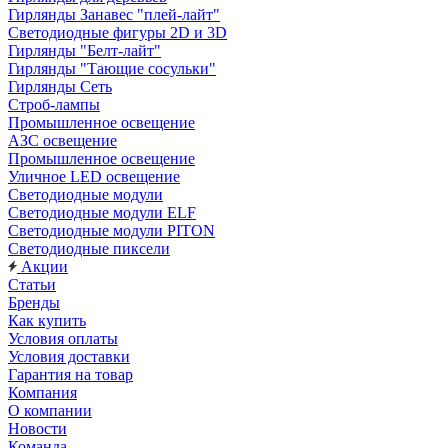
Гирлянды Занавес "плей-лайт"
Светодиодные фигуры 2D и 3D
Гирлянды "Белт-лайт"
Гирлянды "Тающие сосульки"
Гирлянды Сеть
Строб-лампы
Промышленное освещение
АЗС освещение
Промышленное освещение
Уличное LED освещение
Светодиодные модули
Светодиодные модули ELF
Светодиодные модули PITON
Светодиодные пиксели
Акции
Статьи
Бренды
Как купить
Условия оплаты
Условия доставки
Гарантия на товар
Компания
О компании
Новости
Команда