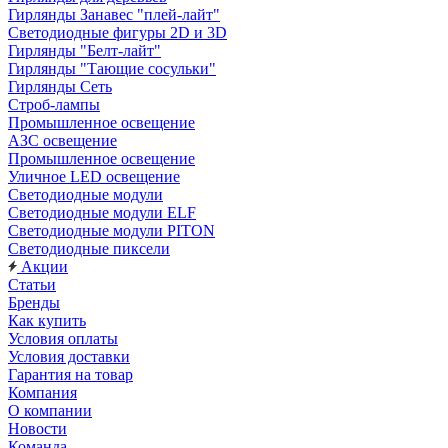
Гирлянды Занавес "плей-лайт"
Светодиодные фигуры 2D и 3D
Гирлянды "Белт-лайт"
Гирлянды "Тающие сосульки"
Гирлянды Сеть
Строб-лампы
Промышленное освещение
АЗС освещение
Промышленное освещение
Уличное LED освещение
Светодиодные модули
Светодиодные модули ELF
Светодиодные модули PITON
Светодиодные пиксели
Акции
Статьи
Бренды
Как купить
Условия оплаты
Условия доставки
Гарантия на товар
Компания
О компании
Новости
Команда