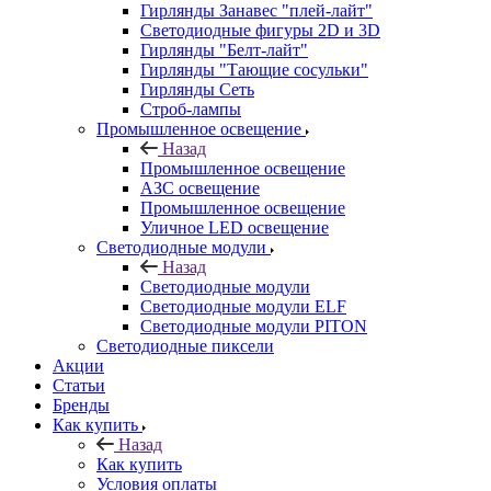
Гирлянды Занавес "плей-лайт"
Светодиодные фигуры 2D и 3D
Гирлянды "Белт-лайт"
Гирлянды "Тающие сосульки"
Гирлянды Сеть
Строб-лампы
Промышленное освещение
Назад
Промышленное освещение
АЗС освещение
Промышленное освещение
Уличное LED освещение
Светодиодные модули
Назад
Светодиодные модули
Светодиодные модули ELF
Светодиодные модули PITON
Светодиодные пиксели
Акции
Статьи
Бренды
Как купить
Назад
Как купить
Условия оплаты