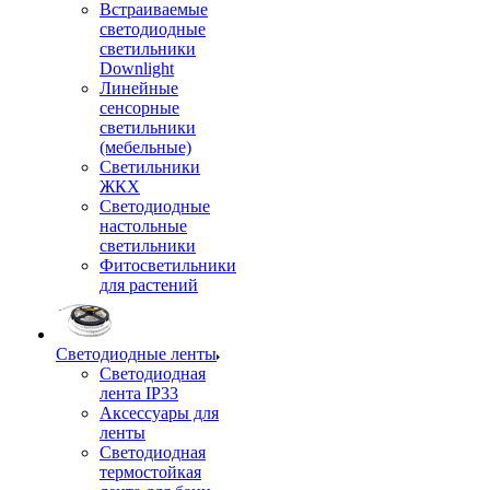
Встраиваемые
светодиодные
светильники
Downlight
Линейные
сенсорные
светильники
(мебельные)
Светильники
ЖКХ
Светодиодные
настольные
светильники
Фитосветильники
для растений
Светодиодные ленты
Светодиодная
лента IP33
Аксессуары для
ленты
Светодиодная
термостойкая