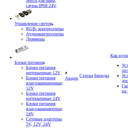
лента для бани,
сауны IP68 24V
Управление светом
RGB- контроллеры
Аудиоконтроллеры
Диммеры
Как куп
Блоки питания
Ус
Блоки питания
оп
интерьерные 12V
Статьи
Бренды
Ус
Блоки питания
Акции
до
влагозащищенные
Га
12V
на 
Блоки питания
интерьерные 24V
Блоки питания
влагозащищенные
24V
Сетевые адаптеры
5V, 12V, 24V