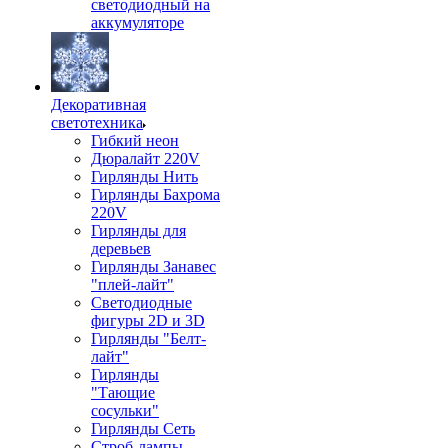
светодиодный на
аккумуляторе
Декоративная
светотехника
Гибкий неон
Дюралайт 220V
Гирлянды Нить
Гирлянды Бахрома
220V
Гирлянды для
деревьев
Гирлянды Занавес
"плей-лайт"
Светодиодные
фигуры 2D и 3D
Гирлянды "Белт-
лайт"
Гирлянды
"Тающие
сосульки"
Гирлянды Сеть
Строб-лампы