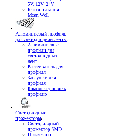
5V, 12V, 24V
Блоки питания
Mean Well
Алюминиевый профиль
для светодиодной ленты
Алюминиевые
профили для
светодиодных
лент
Рассеиватель для
профиля
Заглушки для
профиля
Комплектующие к
профилю
Светодиодные
прожекторы
Светодиодный
прожектор SMD
Прожектор