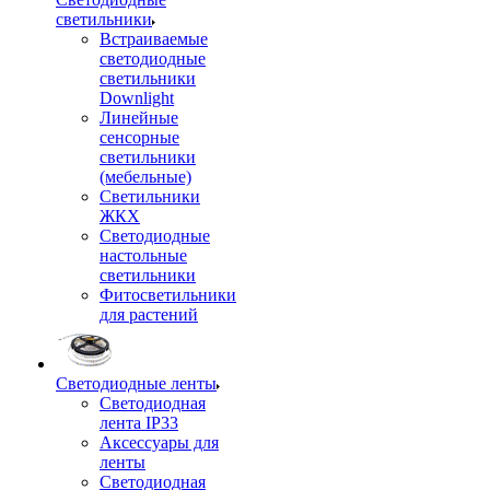
светильники
Встраиваемые
светодиодные
светильники
Downlight
Линейные
сенсорные
светильники
(мебельные)
Светильники
ЖКХ
Светодиодные
настольные
светильники
Фитосветильники
для растений
Светодиодные ленты
Светодиодная
лента IP33
Аксессуары для
ленты
Светодиодная