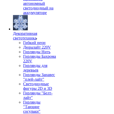
автономный
светодиодный на
аккумуляторе
Декоративная
светотехника
Гибкий неон
Дюралайт 220V
Гирлянды Нить
Гирлянды Бахрома
220V
Гирлянды для
деревьев
Гирлянды Занавес
"плей-лайт"
Светодиодные
фигуры 2D и 3D
Гирлянды "Белт-
лайт"
Гирлянды
"Тающие
сосульки"