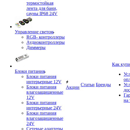
термостойкая
лента для бани,
сауны IP68 24V
Управление светом
RGB- контроллеры
Аудиоконтроллеры
Диммеры
Как куп
Блоки питания
Ус
Блоки питания
оп
интерьерные 12V
Статьи
Бренды
Ус
Блоки питания
Акции
до
влагозащищенные
Га
12V
на 
Блоки питания
интерьерные 24V
Блоки питания
влагозащищенные
24V
Сетевые адаптеры