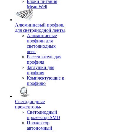
Блоки питания
Mean Well
Алюминиевый профиль
для светодиодной ленты
Алюминиевые
профили для
светодиодных
лент
Рассеиватель для
профиля
Заглушки для
профиля
Комплектующие к
профилю
Светодиодные
прожекторы
Светодиодный
прожектор SMD
Прожектор
автономный