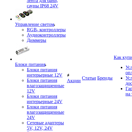
лента для бани,
сауны IP68 24V
Управление светом
RGB- контроллеры
Аудиоконтроллеры
Диммеры
Как куп
Блоки питания
Ус
Блоки питания
оп
интерьерные 12V
Статьи
Бренды
Ус
Блоки питания
Акции
до
влагозащищенные
Га
12V
на 
Блоки питания
интерьерные 24V
Блоки питания
влагозащищенные
24V
Сетевые адаптеры
5V, 12V, 24V