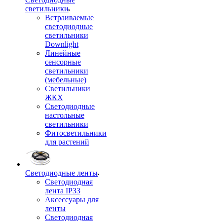
светильники
Встраиваемые
светодиодные
светильники
Downlight
Линейные
сенсорные
светильники
(мебельные)
Светильники
ЖКХ
Светодиодные
настольные
светильники
Фитосветильники
для растений
Светодиодные ленты
Светодиодная
лента IP33
Аксессуары для
ленты
Светодиодная