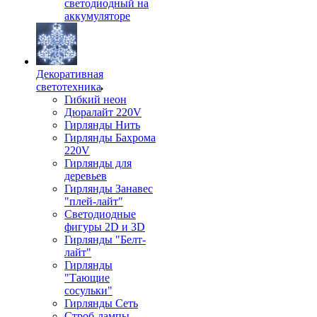
светодиодный на
аккумуляторе
Декоративная
светотехника
Гибкий неон
Дюралайт 220V
Гирлянды Нить
Гирлянды Бахрома
220V
Гирлянды для
деревьев
Гирлянды Занавес
"плей-лайт"
Светодиодные
фигуры 2D и 3D
Гирлянды "Белт-
лайт"
Гирлянды
"Тающие
сосульки"
Гирлянды Сеть
Строб-лампы