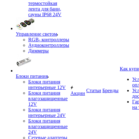
термостойкая
лента для бани,
сауны IP68 24V
Управление светом
RGB- контроллеры
Аудиоконтроллеры
Диммеры
Как куп
Блоки питания
Ус
Блоки питания
оп
интерьерные 12V
Статьи
Бренды
Ус
Блоки питания
Акции
до
влагозащищенные
Га
12V
на 
Блоки питания
интерьерные 24V
Блоки питания
влагозащищенные
24V
Сетевые адаптеры