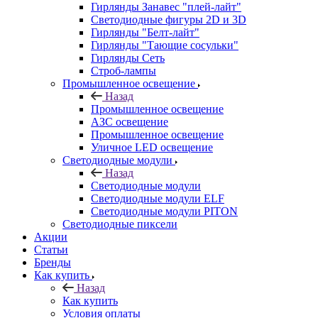
Гирлянды Занавес "плей-лайт"
Светодиодные фигуры 2D и 3D
Гирлянды "Белт-лайт"
Гирлянды "Тающие сосульки"
Гирлянды Сеть
Строб-лампы
Промышленное освещение
Назад
Промышленное освещение
АЗС освещение
Промышленное освещение
Уличное LED освещение
Светодиодные модули
Назад
Светодиодные модули
Светодиодные модули ELF
Светодиодные модули PITON
Светодиодные пиксели
Акции
Статьи
Бренды
Как купить
Назад
Как купить
Условия оплаты