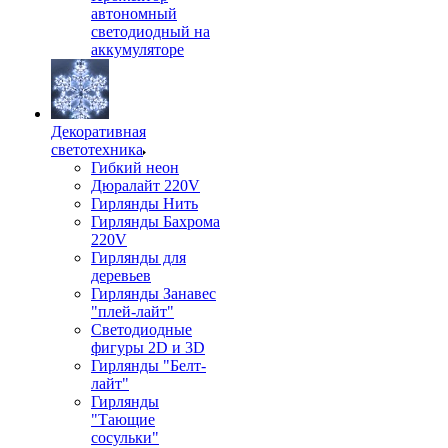
автономный
светодиодный на
аккумуляторе
Декоративная
светотехника
Гибкий неон
Дюралайт 220V
Гирлянды Нить
Гирлянды Бахрома
220V
Гирлянды для
деревьев
Гирлянды Занавес
"плей-лайт"
Светодиодные
фигуры 2D и 3D
Гирлянды "Белт-
лайт"
Гирлянды
"Тающие
сосульки"