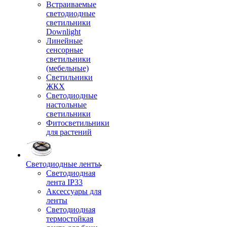
Встраиваемые
светодиодные
светильники
Downlight
Линейные
сенсорные
светильники
(мебельные)
Светильники
ЖКХ
Светодиодные
настольные
светильники
Фитосветильники
для растений
Светодиодные ленты
Светодиодная
лента IP33
Аксессуары для
ленты
Светодиодная
термостойкая