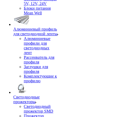
5V, 12V, 24V
Блоки питания
Mean Well
Алюминиевый профиль
для светодиодной ленты
Алюминиевые
профили для
светодиодных
лент
Рассеиватель для
профиля
Заглушки для
профиля
Комплектующие к
профилю
Светодиодные
прожекторы
Светодиодный
прожектор SMD
Прожектор