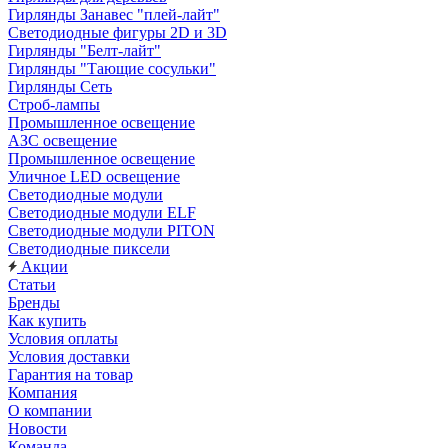
Гирлянды Занавес "плей-лайт"
Светодиодные фигуры 2D и 3D
Гирлянды "Белт-лайт"
Гирлянды "Тающие сосульки"
Гирлянды Сеть
Строб-лампы
Промышленное освещение
АЗС освещение
Промышленное освещение
Уличное LED освещение
Светодиодные модули
Светодиодные модули ELF
Светодиодные модули PITON
Светодиодные пиксели
Акции
Статьи
Бренды
Как купить
Условия оплаты
Условия доставки
Гарантия на товар
Компания
О компании
Новости
Команда