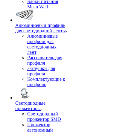
Блоки питания
Mean Well
Алюминиевый профиль
для светодиодной ленты
Алюминиевые
профили для
светодиодных
лент
Рассеиватель для
профиля
Заглушки для
профиля
Комплектующие к
профилю
Светодиодные
прожекторы
Светодиодный
прожектор SMD
Прожектор
автономный