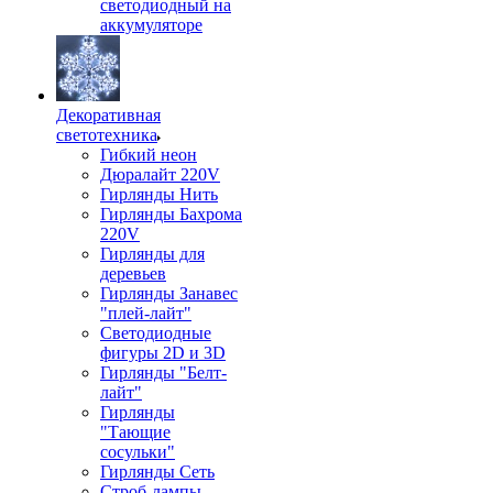
светодиодный на
аккумуляторе
Декоративная
светотехника
Гибкий неон
Дюралайт 220V
Гирлянды Нить
Гирлянды Бахрома
220V
Гирлянды для
деревьев
Гирлянды Занавес
"плей-лайт"
Светодиодные
фигуры 2D и 3D
Гирлянды "Белт-
лайт"
Гирлянды
"Тающие
сосульки"
Гирлянды Сеть
Строб-лампы