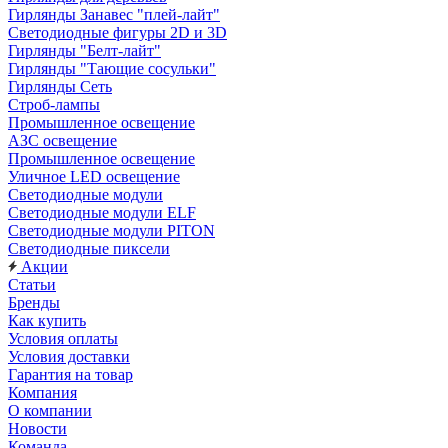
Гирлянды Занавес "плей-лайт"
Светодиодные фигуры 2D и 3D
Гирлянды "Белт-лайт"
Гирлянды "Тающие сосульки"
Гирлянды Сеть
Строб-лампы
Промышленное освещение
АЗС освещение
Промышленное освещение
Уличное LED освещение
Светодиодные модули
Светодиодные модули ELF
Светодиодные модули PITON
Светодиодные пиксели
Акции
Статьи
Бренды
Как купить
Условия оплаты
Условия доставки
Гарантия на товар
Компания
О компании
Новости
Команда