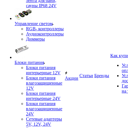
лента для бани,
сауны IP68 24V
Управление светом
RGB- контроллеры
Аудиоконтроллеры
Диммеры
Как куп
Блоки питания
Ус
Блоки питания
оп
интерьерные 12V
Статьи
Бренды
Ус
Блоки питания
Акции
до
влагозащищенные
Га
12V
на 
Блоки питания
интерьерные 24V
Блоки питания
влагозащищенные
24V
Сетевые адаптеры
5V, 12V, 24V