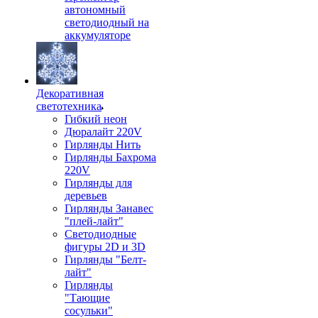
автономный
светодиодный на
аккумуляторе
Декоративная
светотехника
Гибкий неон
Дюралайт 220V
Гирлянды Нить
Гирлянды Бахрома
220V
Гирлянды для
деревьев
Гирлянды Занавес
"плей-лайт"
Светодиодные
фигуры 2D и 3D
Гирлянды "Белт-
лайт"
Гирлянды
"Тающие
сосульки"