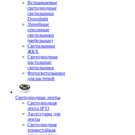
Встраиваемые
светодиодные
светильники
Downlight
Линейные
сенсорные
светильники
(мебельные)
Светильники
ЖКХ
Светодиодные
настольные
светильники
Фитосветильники
для растений
Светодиодные ленты
Светодиодная
лента IP33
Аксессуары для
ленты
Светодиодная
термостойкая