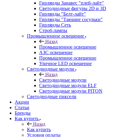
Гирлянды Занавес "плей-лайт"
Светодиодные фигуры 2D и 3D
Гирлянды "Белт-лайт"
Гирлянды "Тающие сосульки"
Гирлянды Сеть
Строб-лампы
Промышленное освещение
Назад
Промышленное освещение
АЗС освещение
Промышленное освещение
Уличное LED освещение
Светодиодные модули
Назад
Светодиодные модули
Светодиодные модули ELF
Светодиодные модули PITON
Светодиодные пиксели
Акции
Статьи
Бренды
Как купить
Назад
Как купить
Условия оплаты