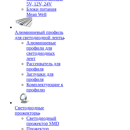
5V, 12V, 24V
Блоки питания
Mean Well
Алюминиевый профиль
для светодиодной ленты
Алюминиевые
профили для
светодиодных
лент
Рассеиватель для
профиля
Заглушки для
профиля
Комплектующие к
профилю
Светодиодные
прожекторы
Светодиодный
прожектор SMD
Прожектор