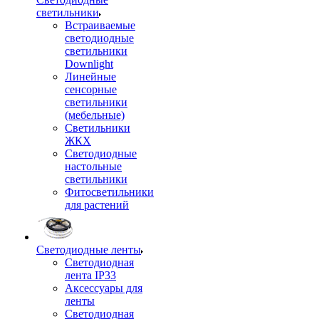
светильники
Встраиваемые
светодиодные
светильники
Downlight
Линейные
сенсорные
светильники
(мебельные)
Светильники
ЖКХ
Светодиодные
настольные
светильники
Фитосветильники
для растений
Светодиодные ленты
Светодиодная
лента IP33
Аксессуары для
ленты
Светодиодная