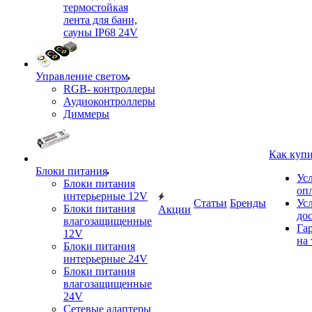
термостойкая
лента для бани,
сауны IP68 24V
Управление светом
RGB- контроллеры
Аудиоконтроллеры
Диммеры
Как куп
Блоки питания
Ус
Блоки питания
оп
интерьерные 12V
Статьи
Бренды
Ус
Блоки питания
Акции
до
влагозащищенные
Га
12V
на 
Блоки питания
интерьерные 24V
Блоки питания
влагозащищенные
24V
Сетевые адаптеры