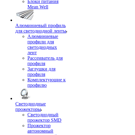
Блоки питания
Mean Well
Алюминиевый профиль
для светодиодной ленты
Алюминиевые
профили для
светодиодных
лент
Рассеиватель для
профиля
Заглушки для
профиля
Комплектующие к
профилю
Светодиодные
прожекторы
Светодиодный
прожектор SMD
Прожектор
автономный