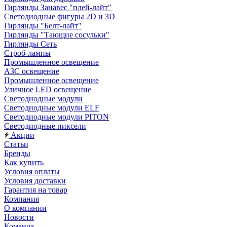
Гирлянды Занавес "плей-лайт"
Светодиодные фигуры 2D и 3D
Гирлянды "Белт-лайт"
Гирлянды "Тающие сосульки"
Гирлянды Сеть
Строб-лампы
Промышленное освещение
АЗС освещение
Промышленное освещение
Уличное LED освещение
Светодиодные модули
Светодиодные модули ELF
Светодиодные модули PITON
Светодиодные пиксели
Акции
Статьи
Бренды
Как купить
Условия оплаты
Условия доставки
Гарантия на товар
Компания
О компании
Новости
Команда