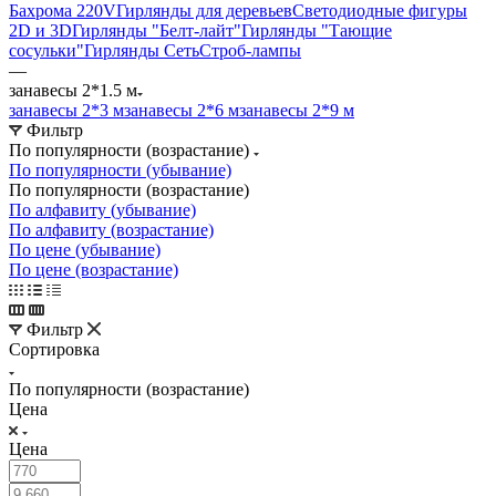
Бахрома 220V
Гирлянды для деревьев
Светодиодные фигуры
2D и 3D
Гирлянды "Белт-лайт"
Гирлянды "Тающие
сосульки"
Гирлянды Сеть
Строб-лампы
—
занавесы 2*1.5 м
занавесы 2*3 м
занавесы 2*6 м
занавесы 2*9 м
Фильтр
По популярности (возрастание)
По популярности (убывание)
По популярности (возрастание)
По алфавиту (убывание)
По алфавиту (возрастание)
По цене (убывание)
По цене (возрастание)
Фильтр
Сортировка
По популярности (возрастание)
Цена
Цена