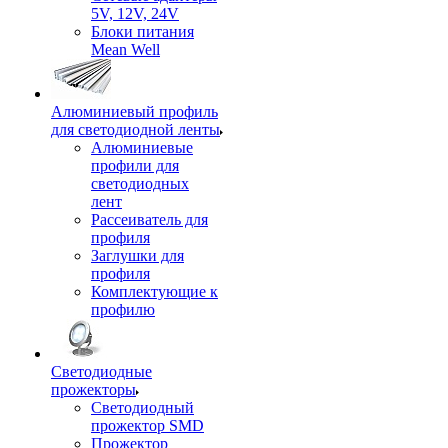
5V, 12V, 24V
Блоки питания
Mean Well
Алюминиевый профиль
для светодиодной ленты
Алюминиевые
профили для
светодиодных
лент
Рассеиватель для
профиля
Заглушки для
профиля
Комплектующие к
профилю
Светодиодные
прожекторы
Светодиодный
прожектор SMD
Прожектор