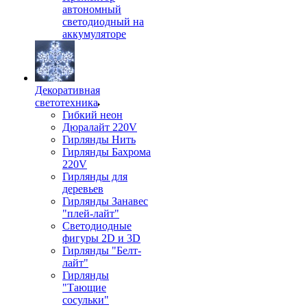
автономный
светодиодный на
аккумуляторе
Декоративная
светотехника
Гибкий неон
Дюралайт 220V
Гирлянды Нить
Гирлянды Бахрома
220V
Гирлянды для
деревьев
Гирлянды Занавес
"плей-лайт"
Светодиодные
фигуры 2D и 3D
Гирлянды "Белт-
лайт"
Гирлянды
"Тающие
сосульки"