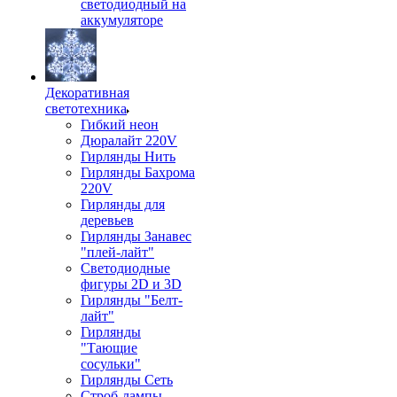
светодиодный на
аккумуляторе
Декоративная
светотехника
Гибкий неон
Дюралайт 220V
Гирлянды Нить
Гирлянды Бахрома
220V
Гирлянды для
деревьев
Гирлянды Занавес
"плей-лайт"
Светодиодные
фигуры 2D и 3D
Гирлянды "Белт-
лайт"
Гирлянды
"Тающие
сосульки"
Гирлянды Сеть
Строб-лампы