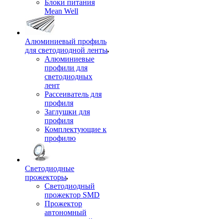
Блоки питания
Mean Well
Алюминиевый профиль
для светодиодной ленты
Алюминиевые
профили для
светодиодных
лент
Рассеиватель для
профиля
Заглушки для
профиля
Комплектующие к
профилю
Светодиодные
прожекторы
Светодиодный
прожектор SMD
Прожектор
автономный