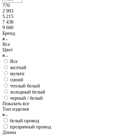
770
2 993
5 215
7 438
9 660
Бренд
Все
Цвет
Все
желтый
мульти
синий
теплый белый
холодный белый
черный / белый
Показать все
Тип изделия
белый провод
прозрачный провод
Длина