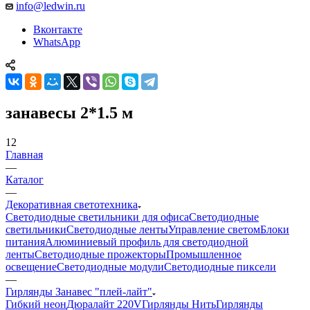
info@ledwin.ru
Вконтакте
WhatsApp
занавесы 2*1.5 м
12
Главная
—
Каталог
—
Декоративная светотехника
Светодиодные светильники для офиса
Светодиодные
светильники
Светодиодные ленты
Управление светом
Блоки
питания
Алюминиевый профиль для светодиодной
ленты
Светодиодные прожекторы
Промышленное
освещение
Светодиодные модули
Светодиодные пиксели
—
Гирлянды Занавес "плей-лайт"
Гибкий неон
Дюралайт 220V
Гирлянды Нить
Гирлянды