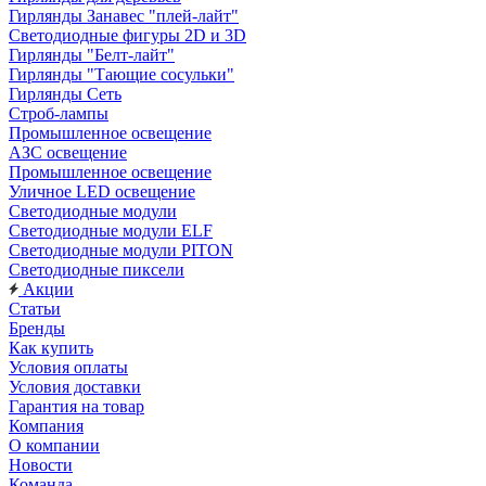
Гирлянды Занавес "плей-лайт"
Светодиодные фигуры 2D и 3D
Гирлянды "Белт-лайт"
Гирлянды "Тающие сосульки"
Гирлянды Сеть
Строб-лампы
Промышленное освещение
АЗС освещение
Промышленное освещение
Уличное LED освещение
Светодиодные модули
Светодиодные модули ELF
Светодиодные модули PITON
Светодиодные пиксели
Акции
Статьи
Бренды
Как купить
Условия оплаты
Условия доставки
Гарантия на товар
Компания
О компании
Новости
Команда