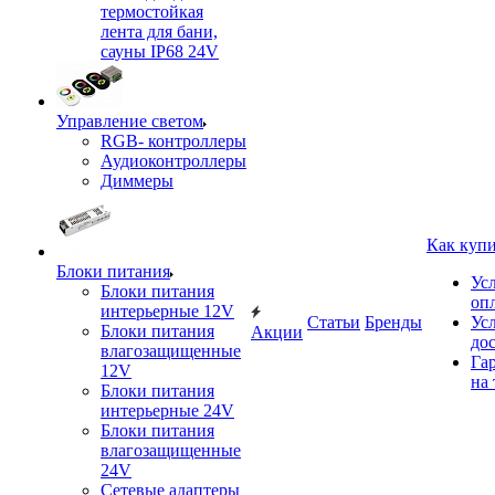
термостойкая
лента для бани,
сауны IP68 24V
Управление светом
RGB- контроллеры
Аудиоконтроллеры
Диммеры
Как куп
Блоки питания
Ус
Блоки питания
оп
интерьерные 12V
Статьи
Бренды
Ус
Блоки питания
Акции
до
влагозащищенные
Га
12V
на 
Блоки питания
интерьерные 24V
Блоки питания
влагозащищенные
24V
Сетевые адаптеры