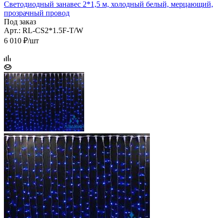
Светодиодный занавес 2*1,5 м, холодный белый, мерцающий,
прозрачный провод
Под заказ
Арт.: RL-CS2*1.5F-T/W
6 010 ₽/шт