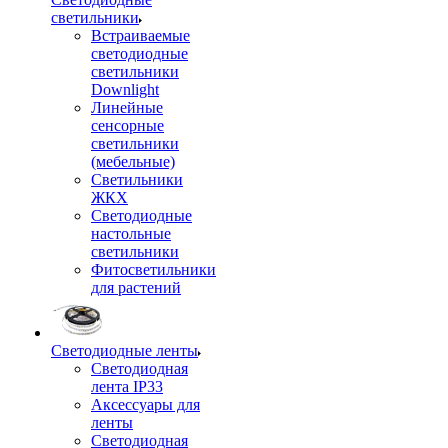
светильники
Встраиваемые
светодиодные
светильники
Downlight
Линейные
сенсорные
светильники
(мебельные)
Светильники
ЖКХ
Светодиодные
настольные
светильники
Фитосветильники
для растений
Светодиодные ленты
Светодиодная
лента IP33
Аксессуары для
ленты
Светодиодная