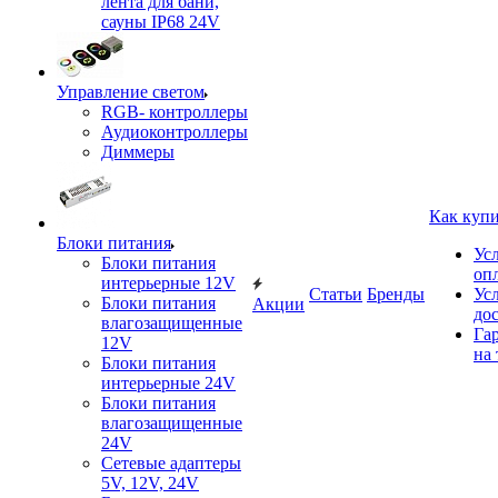
лента для бани,
сауны IP68 24V
Управление светом
RGB- контроллеры
Аудиоконтроллеры
Диммеры
Как куп
Блоки питания
Ус
Блоки питания
оп
интерьерные 12V
Статьи
Бренды
Ус
Блоки питания
Акции
до
влагозащищенные
Га
12V
на 
Блоки питания
интерьерные 24V
Блоки питания
влагозащищенные
24V
Сетевые адаптеры
5V, 12V, 24V