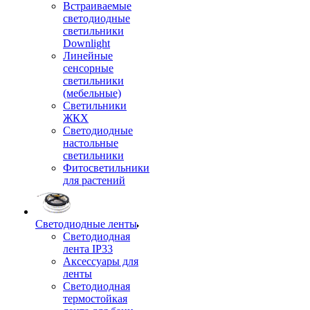
Встраиваемые
светодиодные
светильники
Downlight
Линейные
сенсорные
светильники
(мебельные)
Светильники
ЖКХ
Светодиодные
настольные
светильники
Фитосветильники
для растений
Светодиодные ленты
Светодиодная
лента IP33
Аксессуары для
ленты
Светодиодная
термостойкая