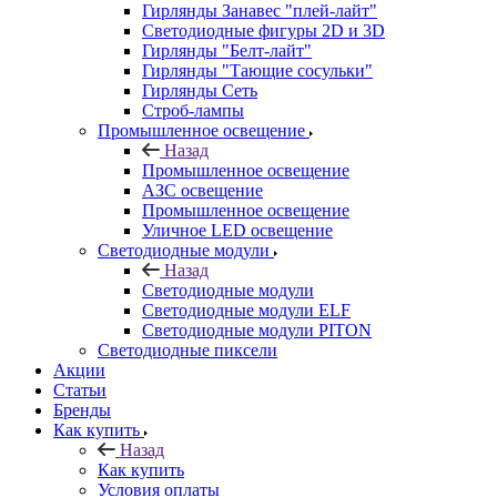
Гирлянды Занавес "плей-лайт"
Светодиодные фигуры 2D и 3D
Гирлянды "Белт-лайт"
Гирлянды "Тающие сосульки"
Гирлянды Сеть
Строб-лампы
Промышленное освещение
Назад
Промышленное освещение
АЗС освещение
Промышленное освещение
Уличное LED освещение
Светодиодные модули
Назад
Светодиодные модули
Светодиодные модули ELF
Светодиодные модули PITON
Светодиодные пиксели
Акции
Статьи
Бренды
Как купить
Назад
Как купить
Условия оплаты