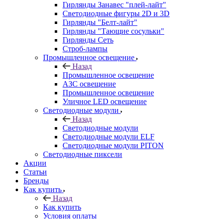
Гирлянды Занавес "плей-лайт"
Светодиодные фигуры 2D и 3D
Гирлянды "Белт-лайт"
Гирлянды "Тающие сосульки"
Гирлянды Сеть
Строб-лампы
Промышленное освещение
Назад
Промышленное освещение
АЗС освещение
Промышленное освещение
Уличное LED освещение
Светодиодные модули
Назад
Светодиодные модули
Светодиодные модули ELF
Светодиодные модули PITON
Светодиодные пиксели
Акции
Статьи
Бренды
Как купить
Назад
Как купить
Условия оплаты