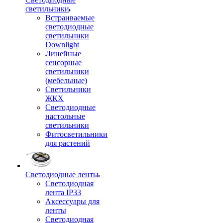
светильники
Встраиваемые
светодиодные
светильники
Downlight
Линейные
сенсорные
светильники
(мебельные)
Светильники
ЖКХ
Светодиодные
настольные
светильники
Фитосветильники
для растений
Светодиодные ленты
Светодиодная
лента IP33
Аксессуары для
ленты
Светодиодная