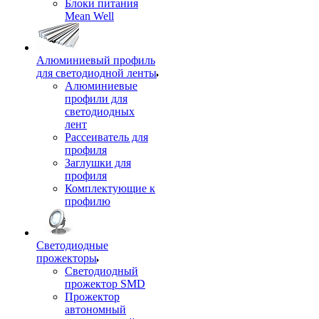
Блоки питания
Mean Well
Алюминиевый профиль
для светодиодной ленты
Алюминиевые
профили для
светодиодных
лент
Рассеиватель для
профиля
Заглушки для
профиля
Комплектующие к
профилю
Светодиодные
прожекторы
Светодиодный
прожектор SMD
Прожектор
автономный