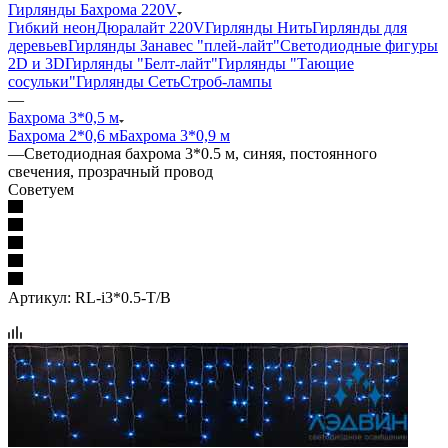
Гирлянды Бахрома 220V
Гибкий неон
Дюралайт 220V
Гирлянды Нить
Гирлянды для
деревьев
Гирлянды Занавес "плей-лайт"
Светодиодные фигуры
2D и 3D
Гирлянды "Белт-лайт"
Гирлянды "Тающие
сосульки"
Гирлянды Сеть
Строб-лампы
—
Бахрома 3*0,5 м
Бахрома 2*0,6 м
Бахрома 3*0,9 м
—
Светодиодная бахрома 3*0.5 м, синяя, постоянного
свечения, прозрачный провод
Советуем
Артикул:
RL-i3*0.5-T/B