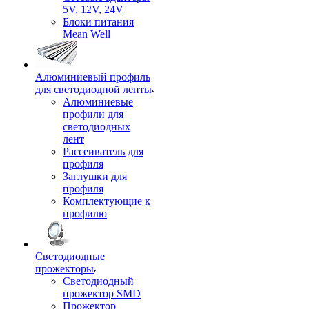
5V, 12V, 24V
Блоки питания
Mean Well
Алюминиевый профиль
для светодиодной ленты
Алюминиевые
профили для
светодиодных
лент
Рассеиватель для
профиля
Заглушки для
профиля
Комплектующие к
профилю
Светодиодные
прожекторы
Светодиодный
прожектор SMD
Прожектор