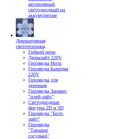
автономный
светодиодный на
аккумуляторе
Декоративная
светотехника
Гибкий неон
Дюралайт 220V
Гирлянды Нить
Гирлянды Бахрома
220V
Гирлянды для
деревьев
Гирлянды Занавес
"плей-лайт"
Светодиодные
фигуры 2D и 3D
Гирлянды "Белт-
лайт"
Гирлянды
"Тающие
сосульки"