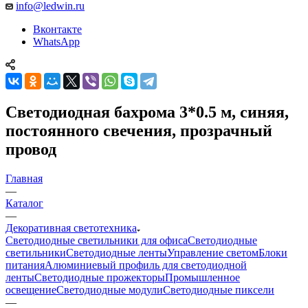
info@ledwin.ru
Вконтакте
WhatsApp
Светодиодная бахрома 3*0.5 м, синяя,
постоянного свечения, прозрачный
провод
Главная
—
Каталог
—
Декоративная светотехника
Светодиодные светильники для офиса
Светодиодные
светильники
Светодиодные ленты
Управление светом
Блоки
питания
Алюминиевый профиль для светодиодной
ленты
Светодиодные прожекторы
Промышленное
освещение
Светодиодные модули
Светодиодные пиксели
—