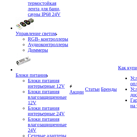
термостойкая
лента для бани,
сауны IP68 24V
Управление светом
RGB- контроллеры
Аудиоконтроллеры
Диммеры
Как куп
Блоки питания
Ус
Блоки питания
оп
интерьерные 12V
Статьи
Бренды
Ус
Блоки питания
Акции
до
влагозащищенные
Га
12V
на 
Блоки питания
интерьерные 24V
Блоки питания
влагозащищенные
24V
Сетевые адаптеры