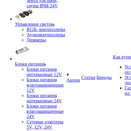
лента для бани,
сауны IP68 24V
Управление светом
RGB- контроллеры
Аудиоконтроллеры
Диммеры
Как куп
Блоки питания
Ус
Блоки питания
оп
интерьерные 12V
Статьи
Бренды
Ус
Блоки питания
Акции
до
влагозащищенные
Га
12V
на 
Блоки питания
интерьерные 24V
Блоки питания
влагозащищенные
24V
Сетевые адаптеры
5V, 12V, 24V