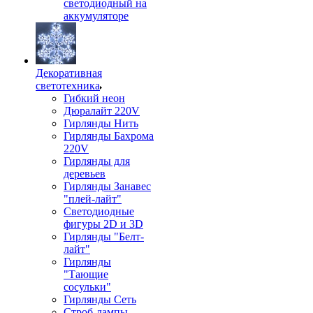
светодиодный на
аккумуляторе
Декоративная
светотехника
Гибкий неон
Дюралайт 220V
Гирлянды Нить
Гирлянды Бахрома
220V
Гирлянды для
деревьев
Гирлянды Занавес
"плей-лайт"
Светодиодные
фигуры 2D и 3D
Гирлянды "Белт-
лайт"
Гирлянды
"Тающие
сосульки"
Гирлянды Сеть
Строб-лампы