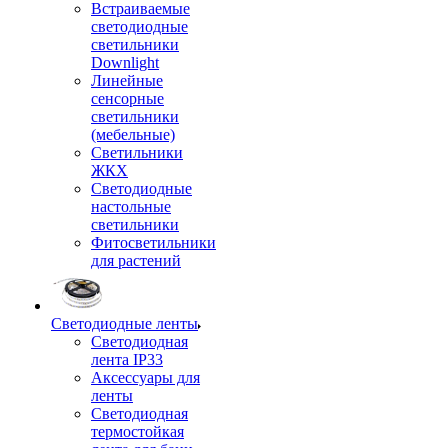
Встраиваемые
светодиодные
светильники
Downlight
Линейные
сенсорные
светильники
(мебельные)
Светильники
ЖКХ
Светодиодные
настольные
светильники
Фитосветильники
для растений
Светодиодные ленты
Светодиодная
лента IP33
Аксессуары для
ленты
Светодиодная
термостойкая