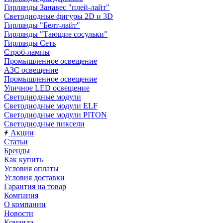
Гирлянды Занавес "плей-лайт"
Светодиодные фигуры 2D и 3D
Гирлянды "Белт-лайт"
Гирлянды "Тающие сосульки"
Гирлянды Сеть
Строб-лампы
Промышленное освещение
АЗС освещение
Промышленное освещение
Уличное LED освещение
Светодиодные модули
Светодиодные модули ELF
Светодиодные модули PITON
Светодиодные пиксели
Акции
Статьи
Бренды
Как купить
Условия оплаты
Условия доставки
Гарантия на товар
Компания
О компании
Новости
Команда