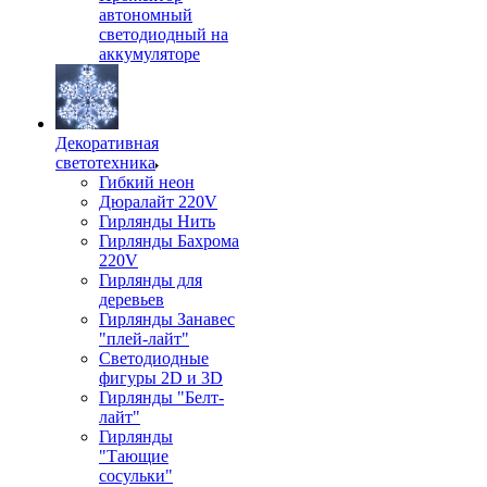
автономный
светодиодный на
аккумуляторе
Декоративная
светотехника
Гибкий неон
Дюралайт 220V
Гирлянды Нить
Гирлянды Бахрома
220V
Гирлянды для
деревьев
Гирлянды Занавес
"плей-лайт"
Светодиодные
фигуры 2D и 3D
Гирлянды "Белт-
лайт"
Гирлянды
"Тающие
сосульки"