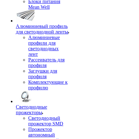
Блоки питания
Mean Well
Алюминиевый профиль
для светодиодной ленты
Алюминиевые
профили для
светодиодных
лент
Рассеиватель для
профиля
Заглушки для
профиля
Комплектующие к
профилю
Светодиодные
прожекторы
Светодиодный
прожектор SMD
Прожектор
автономный