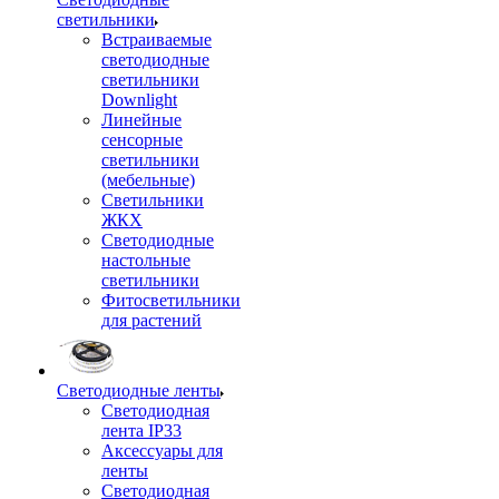
светильники
Встраиваемые
светодиодные
светильники
Downlight
Линейные
сенсорные
светильники
(мебельные)
Светильники
ЖКХ
Светодиодные
настольные
светильники
Фитосветильники
для растений
Светодиодные ленты
Светодиодная
лента IP33
Аксессуары для
ленты
Светодиодная