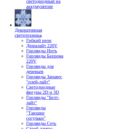
светодиодный на
аккумуляторе
Декоративная
светотехника
Гибкий неон
Дюралайт 220V
Гирлянды Нить
Гирлянды Бахрома
220V
Гирлянды для
деревьев
Гирлянды Занавес
"плей-лайт"
Светодиодные
фигуры 2D и 3D
Гирлянды "Белт-
лайт"
Гирлянды
"Тающие
сосульки"
Гирлянды Сеть
Строб-лампы