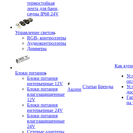
термостойкая
лента для бани,
сауны IP68 24V
Управление светом
RGB- контроллеры
Аудиоконтроллеры
Диммеры
Как куп
Блоки питания
Ус
Блоки питания
оп
интерьерные 12V
Статьи
Бренды
Ус
Блоки питания
Акции
до
влагозащищенные
Га
12V
на 
Блоки питания
интерьерные 24V
Блоки питания
влагозащищенные
24V
Сетевые адаптеры