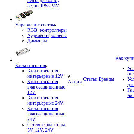
лента для бани,
сауны IP68 24V
Управление светом
RGB- контроллеры
Аудиоконтроллеры
Диммеры
Как куп
Блоки питания
Ус
Блоки питания
оп
интерьерные 12V
Статьи
Бренды
Ус
Блоки питания
Акции
до
влагозащищенные
Га
12V
на 
Блоки питания
интерьерные 24V
Блоки питания
влагозащищенные
24V
Сетевые адаптеры
5V, 12V, 24V