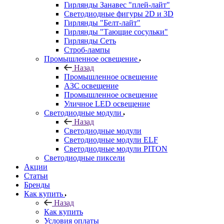
Гирлянды Занавес "плей-лайт"
Светодиодные фигуры 2D и 3D
Гирлянды "Белт-лайт"
Гирлянды "Тающие сосульки"
Гирлянды Сеть
Строб-лампы
Промышленное освещение
Назад
Промышленное освещение
АЗС освещение
Промышленное освещение
Уличное LED освещение
Светодиодные модули
Назад
Светодиодные модули
Светодиодные модули ELF
Светодиодные модули PITON
Светодиодные пиксели
Акции
Статьи
Бренды
Как купить
Назад
Как купить
Условия оплаты