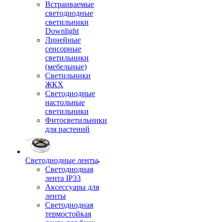
Встраиваемые
светодиодные
светильники
Downlight
Линейные
сенсорные
светильники
(мебельные)
Светильники
ЖКХ
Светодиодные
настольные
светильники
Фитосветильники
для растений
Светодиодные ленты
Светодиодная
лента IP33
Аксессуары для
ленты
Светодиодная
термостойкая