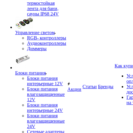
термостойкая
лента для бани,
сауны IP68 24V
Управление светом
RGB- контроллеры
Аудиоконтроллеры
Диммеры
Как куп
Блоки питания
Ус
Блоки питания
оп
интерьерные 12V
Статьи
Бренды
Ус
Блоки питания
Акции
до
влагозащищенные
Га
12V
на 
Блоки питания
интерьерные 24V
Блоки питания
влагозащищенные
24V
Сетевые адаптеры