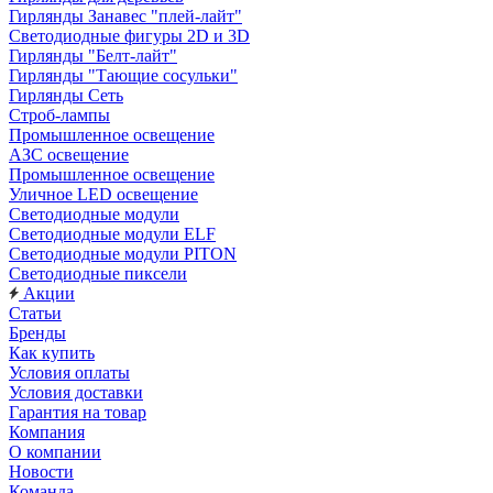
Гирлянды Занавес "плей-лайт"
Светодиодные фигуры 2D и 3D
Гирлянды "Белт-лайт"
Гирлянды "Тающие сосульки"
Гирлянды Сеть
Строб-лампы
Промышленное освещение
АЗС освещение
Промышленное освещение
Уличное LED освещение
Светодиодные модули
Светодиодные модули ELF
Светодиодные модули PITON
Светодиодные пиксели
Акции
Статьи
Бренды
Как купить
Условия оплаты
Условия доставки
Гарантия на товар
Компания
О компании
Новости
Команда