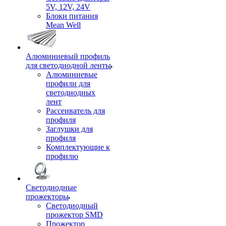
5V, 12V, 24V
Блоки питания
Mean Well
Алюминиевый профиль
для светодиодной ленты
Алюминиевые
профили для
светодиодных
лент
Рассеиватель для
профиля
Заглушки для
профиля
Комплектующие к
профилю
Светодиодные
прожекторы
Светодиодный
прожектор SMD
Прожектор