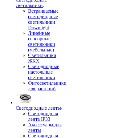
светильники
Встраиваемые
светодиодные
светильники
Downlight
Линейные
сенсорные
светильники
(мебельные)
Светильники
ЖКХ
Светодиодные
настольные
светильники
Фитосветильники
для растений
Светодиодные ленты
Светодиодная
лента IP33
Аксессуары для
ленты
Светодиодная