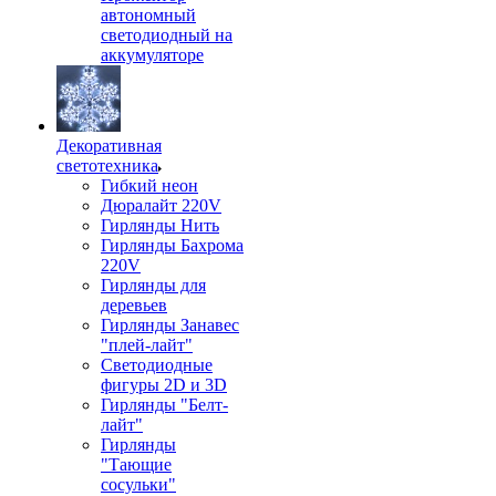
автономный
светодиодный на
аккумуляторе
Декоративная
светотехника
Гибкий неон
Дюралайт 220V
Гирлянды Нить
Гирлянды Бахрома
220V
Гирлянды для
деревьев
Гирлянды Занавес
"плей-лайт"
Светодиодные
фигуры 2D и 3D
Гирлянды "Белт-
лайт"
Гирлянды
"Тающие
сосульки"