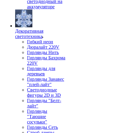
светодиодный на
аккумуляторе
Декоративная
светотехника
Гибкий неон
Дюралайт 220V
Гирлянды Нить
Гирлянды Бахрома
220V
Гирлянды для
деревьев
Гирлянды Занавес
"плей-лайт"
Светодиодные
фигуры 2D и 3D
Гирлянды "Белт-
лайт"
Гирлянды
"Тающие
сосульки"
Гирлянды Сеть
Строб-лампы