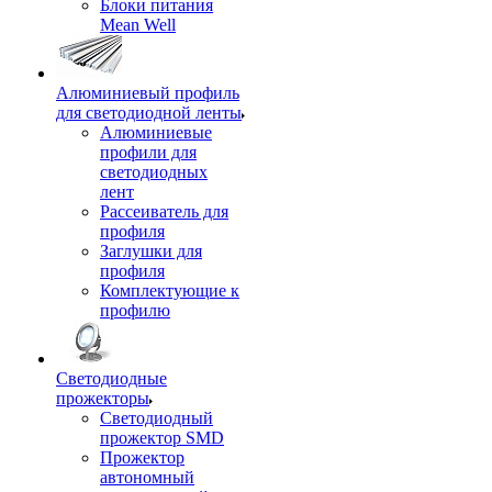
Блоки питания
Mean Well
Алюминиевый профиль
для светодиодной ленты
Алюминиевые
профили для
светодиодных
лент
Рассеиватель для
профиля
Заглушки для
профиля
Комплектующие к
профилю
Светодиодные
прожекторы
Светодиодный
прожектор SMD
Прожектор
автономный