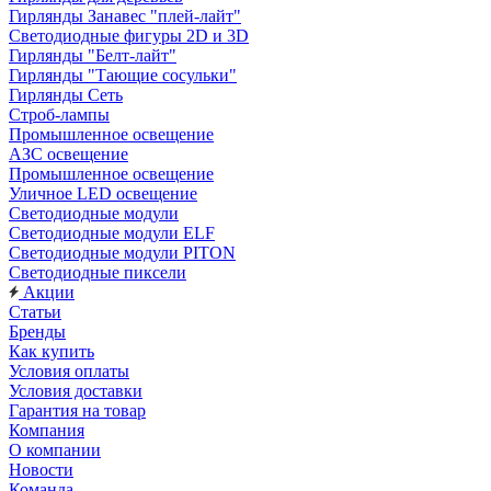
Гирлянды Занавес "плей-лайт"
Светодиодные фигуры 2D и 3D
Гирлянды "Белт-лайт"
Гирлянды "Тающие сосульки"
Гирлянды Сеть
Строб-лампы
Промышленное освещение
АЗС освещение
Промышленное освещение
Уличное LED освещение
Светодиодные модули
Светодиодные модули ELF
Светодиодные модули PITON
Светодиодные пиксели
Акции
Статьи
Бренды
Как купить
Условия оплаты
Условия доставки
Гарантия на товар
Компания
О компании
Новости
Команда